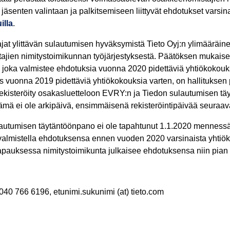
 jäsenten valintaan ja palkitsemiseen liittyvät ehdotukset varsi
illa
.
at ylittävän sulautumisen hyväksymistä Tieto Oyj:n ylimääräine
jien nimitystoimikunnan työjärjestyksestä. Päätöksen mukaisest
, joka valmistee ehdotuksia vuonna 2020 pidettäviä yhtiökokouks
uonna 2019 pidettäviä yhtiökokouksia varten, on hallituksen puh
ekisteröity osakasluetteloon EVRY:n ja Tiedon sulautumisen tä
 tämä ei ole arkipäivä, ensimmäisenä rekisteröintipäivää seuraa
lautumisen täytäntöönpano ei ole tapahtunut 1.1.2020 mennessä,
 valmistella ehdotuksensa ennen vuoden 2020 varsinaista yhtiökok
tapauksessa nimitystoimikunta julkaisee ehdotuksensa niin pian
 040 766 6196, etunimi.sukunimi (at) tieto.com