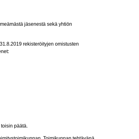
nimeämästä jäsenestä sekä yhtiön
1.8.2019 rekisteröityjen omistusten
enet:
toisin päätä.
 nimitystoimikunnan. Toimikunnan tehtävänä