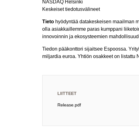
NASDAQ Helsinki
Keskeiset tiedotusvälineet
Tieto
hyödyntää datakeskeisen maailman mahdo
olla asiakkaillemme paras kumppani liiket
innovoinnin ja ekosysteemien mahdollisuud
Tiedon pääkonttori sijaitsee Espoossa. Yrit
miljardia euroa. Yhtiön osakkeet on listatt
LIITTEET
Release.pdf