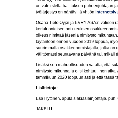
on valmistella hallituksen puheenjohtajan ja
työjärjestys on nähtävillä yhtiön
internetsivu
Osana Tieto Oyj:n ja EVRY ASA:n välisen raj
kertaluonteisen poikkeuksen osakkeenomista
oikeus nimittää jäseniä nimitystoimikuntaan
täytäntöön ennen vuoden 2019 loppua, myös v
suurimmalla osakkeenomistajalla, jotka on r
välittömästi seuraavana päivänä tai, mikäli
Lisäksi sen mahdollisuuden varalta, että su
nimitystoimikunnalla olisi kohtuullinen aika
tammikuun 2020 loppuun asti ja että tässä 
Lisätietoja:
Esa Hyttinen, apulaislakiasiainjohtaja, puh.
JAKELU