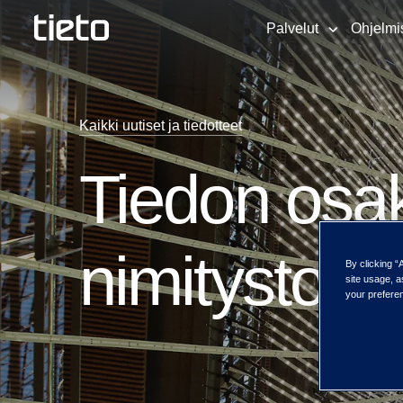
Palvelut
Ohjelmi
Kaikki uutiset ja tiedotteet
Tiedon osa
nimitystoi
By clicking “
site usage, a
your preferen