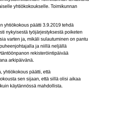
naiselle yhtiökokoukselle. Toimikunnan
n yhtiökokous päätti 3.9.2019 tehdä
i nykyisestä työjärjestyksestä poiketen
ia varten ja, mikäli sulautuminen on pantu
eenjohtajalla ja niillä neljällä
ytäntöönpanon rekisteröintipäivää
vana arkipäivänä.
 yhtiökokous päätti, että
ousta sen sijaan, että sillä olisi aikaa
 kuin käytännössä mahdollista.