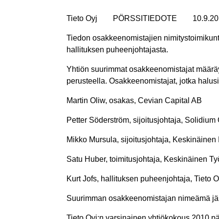
Tieto Oyj PÖRSSITIEDOTE 10.9.2019,
Tiedon osakkeenomistajien nimitystoimikunt
hallituksen puheenjohtajasta.
Yhtiön suurimmat osakkeenomistajat määräyt
perusteella. Osakkeenomistajat, jotka halusi
Martin Oliw, osakas, Cevian Capital AB
Petter Söderström, sijoitusjohtaja, Solidium
Mikko Mursula, sijoitusjohtaja, Keskinäinen
Satu Huber, toimitusjohtaja, Keskinäinen Ty
Kurt Jofs, hallituksen puheenjohtaja, Tieto O
Suurimman osakkeenomistajan nimeämä jäsen 
Tieto Oyj:n varsinainen yhtiökokous 2010 p