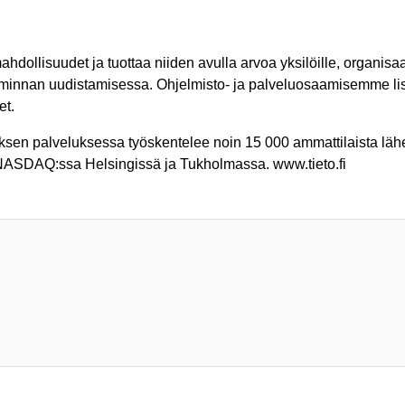
llisuudet ja tuottaa niiden avulla arvoa yksilöille, organisaa
oiminnan uudistamisessa. Ohjelmisto- ja palveluosaamisemme 
et.
yksen palveluksessa työskentelee noin 15 000 ammattilaista läh
u NASDAQ:ssa Helsingissä ja Tukholmassa. www.tieto.fi