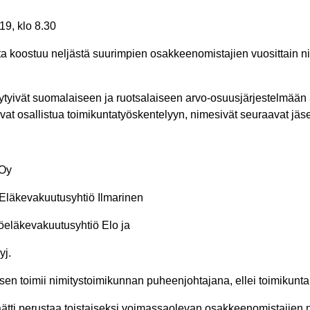
 klo 8.30
a koostuu neljästä suurimpien osakkeenomistajien vuosittain 
yivät suomalaiseen ja ruotsalaiseen arvo-osuusjärjestelmään 3
vat osallistua toimikuntatyöskentelyyn, nimesivät seuraavat jäs
 Oy
 Eläkevakuutusyhtiö Ilmarinen
öeläkevakuutusyhtiö Elo ja
yj.
toimii nimitystoimikunnan puheenjohtajana, ellei toimikunta 
äätti perustaa toistaiseksi voimassaolevan osakkeenomistajien