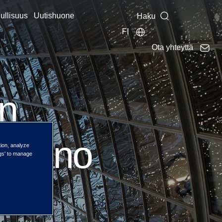
ullisuus
Uutishuone
Haku
FI
Ota yhteyttä
en
onpano
tion, analyze
ngs' to manage