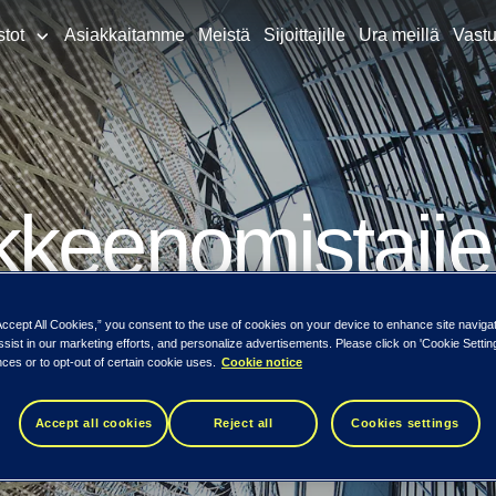
stot
Asiakkaitamme
Meistä
Sijoittajille
Ura meillä
Vastu
kkeenomistaji
mikunnan koko
Accept All Cookies,” you consent to the use of cookies on your device to enhance site naviga
ssist in our marketing efforts, and personalize advertisements. Please click on 'Cookie Setti
ces or to opt-out of certain cookie uses.
Cookie notice
Accept all cookies
Reject all
Cookies settings