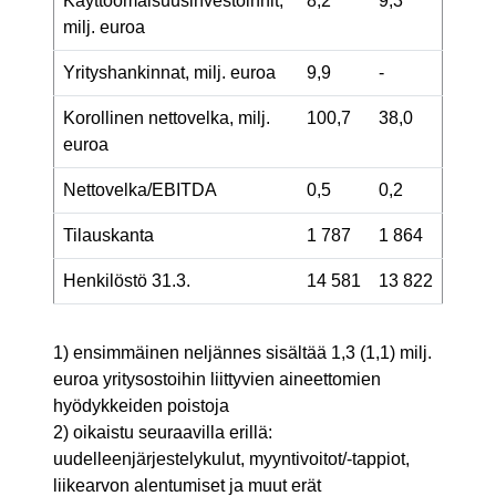
Käyttöomaisuusinvestoinnit,
8,2
9,3
milj. euroa
Yrityshankinnat, milj. euroa
9,9
-
Korollinen nettovelka, milj.
100,7
38,0
euroa
Nettovelka/EBITDA
0,5
0,2
Tilauskanta
1 787
1 864
Henkilöstö 31.3.
14 581
13 822
1) ensimmäinen neljännes sisältää 1,3 (1,1) milj.
euroa yritysostoihin liittyvien aineettomien
hyödykkeiden poistoja
2) oikaistu seuraavilla erillä:
uudelleenjärjestelykulut, myyntivoitot/-tappiot,
liikearvon alentumiset ja muut erät