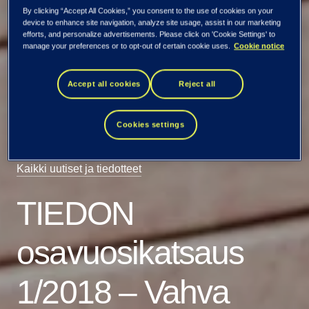
By clicking “Accept All Cookies,” you consent to the use of cookies on your
device to enhance site navigation, analyze site usage, assist in our marketing
efforts, and personalize advertisements. Please click on 'Cookie Settings' to
manage your preferences or to opt-out of certain cookie uses.
Cookie notice
Accept all cookies
Reject all
Cookies settings
Kaikki uutiset ja tiedotteet
TIEDON
osavuosikatsaus
1/2018 – Vahva