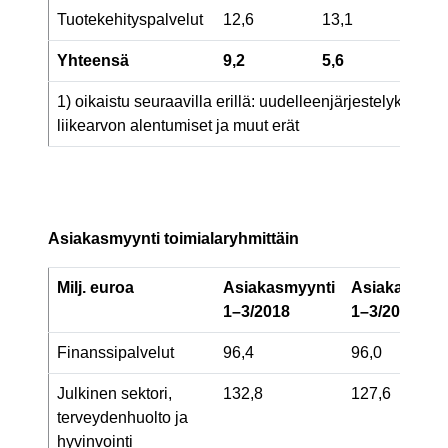
Tuotekehityspalvelut
12,6
13,1
1
Yhteensä
9,2
5,6
9
1) oikaistu seuraavilla erillä: uudelleenjärjestelykulut, m
liikearvon alentumiset ja muut erät
Asiakasmyynti toimialaryhmittäin
Milj. euroa
Asiakasmyynti
Asiakasmyyn
1–3/2018
1–3/2017
Finanssipalvelut
96,4
96,0
Julkinen sektori,
132,8
127,6
terveydenhuolto ja
hyvinvointi