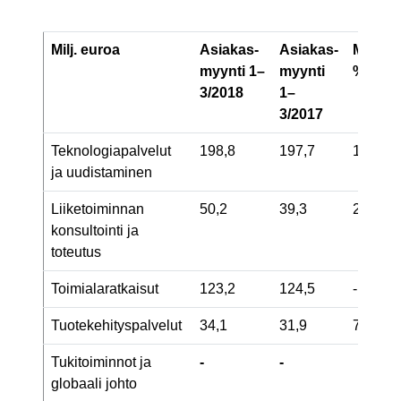
Milj. euroa
Asiakas-
Asiakas-
Muutos
myynti
1–
myynti
%
3/
2018
1–
3/
2017
Teknologiapalvelut
198,8
197,7
1
ja uudistaminen
Liiketoiminnan
50,2
39,3
28
konsultointi ja
toteutus
Toimialaratkaisut
123,2
124,5
-1
Tuotekehityspalvelut
34,1
31,9
7
Tukitoiminnot ja
-
-
globaali johto