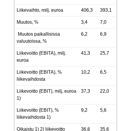
Liikevaihto, milj. euroa
406,3
393,1
Muutos, %
3,4
7,0
Muutos paikallisissa
6,2
6,9
valuutoissa, %
Liikevoitto (EBITA), milj.
41,3
25,7
euroa
Liikevoitto (EBITA), %
10,2
6,5
liikevaihdosta
Liikevoitto (EBIT), milj, euroa
37,3
22,0
1)
Liikevoitto (EBIT), %
9,2
5,6
liikevaihdosta
1)
Oikaistu
1) 2)
liikevoitto
36,6
35,6