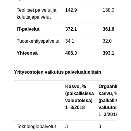
Teolliset palvelut ja
142,9
138,0
kuluttajapalvelut
IT-palvelut
372,1
361,6
Tuotekehityspalvelut
34,1
32,0
Yhteensä
406,3
393,1
Yritysostojen vaikutus palvelualueittain
Kasvu, %
Orgaaninen
(paikallisissa
kasvu, %
valuutoissa)
(paikallisissa
1–3/2018
valuutoissa)
1–3/2018
Teknologiapalvelut
3
3