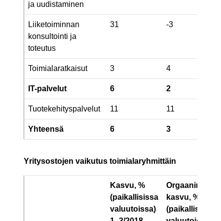
ja uudistaminen
Liiketoiminnan
31
-3
konsultointi ja
toteutus
Toimialaratkaisut
3
4
IT-palvelut
6
2
Tuotekehityspalvelut
11
11
Yhteensä
6
3
Yritysostojen vaikutus toimialaryhmittäin
Kasvu, %
Orgaaninen
(paikallisissa
kasvu, %
valuutoissa)
(paikallisissa
1–3/2018
valuutoissa)