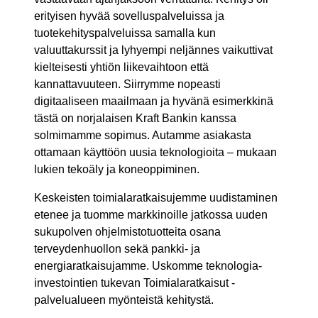
erityisen hyvää sovelluspalveluissa ja
tuotekehityspalveluissa samalla kun
valuuttakurssit ja lyhyempi neljännes vaikuttivat
kielteisesti yhtiön liikevaihtoon että
kannattavuuteen. Siirrymme nopeasti
digitaaliseen maailmaan ja hyvänä esimerkkinä
tästä on norjalaisen Kraft Bankin kanssa
solmimamme sopimus. Autamme asiakasta
ottamaan käyttöön uusia teknologioita – mukaan
lukien tekoäly ja koneoppiminen.
Keskeisten toimialaratkaisujemme uudistaminen
etenee ja tuomme markkinoille jatkossa uuden
sukupolven ohjelmistotuotteita osana
terveydenhuollon sekä pankki- ja
energiaratkaisujamme. Uskomme teknologia-
investointien tukevan Toimialaratkaisut -
palvelualueen myönteistä kehitystä.