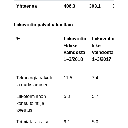
Yhteensä
406,3
393,1
3
Liikevoitto palvelualueittain
%
Liikevoitto,
Liikevoitto,
%
O
% liike-
liike-
li
vaihdosta
vaihdosta
li
1–3/2018
1–3/2017
v
1
Teknologiapalvelut
11,5
7,4
1
ja uudistaminen
Liiketoiminnan
5,3
5,7
5
konsultointi ja
toteutus
Toimialaratkaisut
9,1
5,0
7