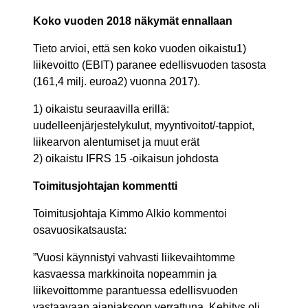
Koko vuoden 2018 näkymät ennallaan
Tieto arvioi, että sen koko vuoden oikaistu
1)
liikevoitto (EBIT) paranee edellisvuoden tasosta
(161,4 milj. euroa
2)
vuonna 2017).
1) oikaistu seuraavilla erillä:
uudelleenjärjestelykulut, myyntivoitot/-tappiot,
liikearvon alentumiset ja muut erät
2) oikaistu IFRS 15 -oikaisun johdosta
Toimitusjohtajan kommentti
Toimitusjohtaja Kimmo Alkio kommentoi
osavuosikatsausta:
”Vuosi käynnistyi vahvasti liikevaihtomme
kasvaessa markkinoita nopeammin ja
liikevoittomme parantuessa edellisvuoden
vastaavaan ajanjaksoon verrattuna. Kehitys oli