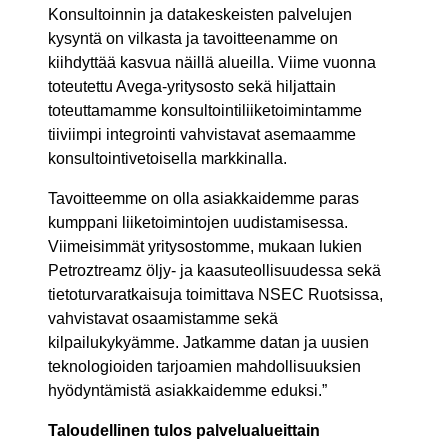
Konsultoinnin ja datakeskeisten palvelujen
kysyntä on vilkasta ja tavoitteenamme on
kiihdyttää kasvua näillä alueilla. Viime vuonna
toteutettu Avega-yritysosto sekä hiljattain
toteuttamamme konsultointiliiketoimintamme
tiiviimpi integrointi vahvistavat asemaamme
konsultointivetoisella markkinalla.
Tavoitteemme on olla asiakkaidemme paras
kumppani liiketoimintojen uudistamisessa.
Viimeisimmät yritysostomme, mukaan lukien
Petroztreamz öljy- ja kaasuteollisuudessa sekä
tietoturvaratkaisuja toimittava NSEC Ruotsissa,
vahvistavat osaamistamme sekä
kilpailukykyämme. Jatkamme datan ja uusien
teknologioiden tarjoamien mahdollisuuksien
hyödyntämistä asiakkaidemme eduksi.”
Taloudellinen tulos palvelualueittain