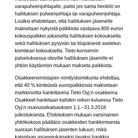
varapuheenjohtajalle, paitsi jos sama henkilö on
hallituksen puheenjohtaja tai varapuheenjohtaja.
Lisäksi ehdotetaan, että hallituksen jäsenelle
maksetaan nykyistä palkkiota vastaava 800 euron
kokouspalkkio jokaiselta hallituksen kokoukselta
sekä hallituksen pysyvän tai tilapäisesti asetetun
komitean kokoukselta. Tieto-konsernin
palveluksessa oleville hallituksen jäsenille ei
yhtiön käytännön mukaan makseta palkkiota.
Osakkeenomistajien nimitystoimikunta ehdottaa,
että 40 % kiinteästä vuosipalkkiosta maksetaan
markkinoilta hankittavina Tieto Oyj:n osakkeina.
Osakkeet hankitaan kahden viikon kuluessa Tieto
Oyj:n osavuosikatsauksen 1.1.–31.3.2018
julkistuksesta. Ehdotuksen mukaan varsinainen
yhtiökokous päättäisi osakkeiden hankkimisesta
suoraan hallituksen jäsenten lukuun, mikä
katsotaan asianmukaiseksi tavaksi hankkia