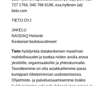
727 1764, 040 766 6196, esa.hyttinen (at)
tieto.com
TIETO OYJ
JAKELU
NASDAQ Helsinki
Keskeiset tiedotusvälineet
Tieto
hyödyntää datakeskeisen maailman
mahdollisuudet ja tuottaa niiden avulla arvoa
yksilöille, organisaatioille ja yhteiskunnalle.
Tavoitteemme on olla asiakkaillemme paras
kumppani liiketoiminnan uudistamisessa.
Ohjelmisto- ja palveluosaamisemme lisäksi
hyödynnämme vahvasti yhdessä innovoinnin ja
ekosysteemien mahdollisuudet.
Tiedon pääkonttori sijaitsee Espoossa. Yrityksen
palveluksessa työskentelee yli 14 000