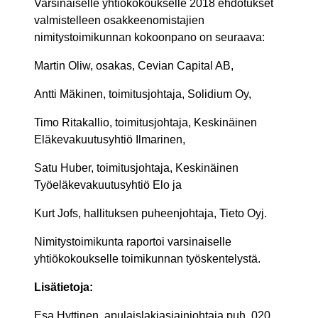
Varsinaiselle yhtiökokoukselle 2018 ehdotukset
valmistelleen osakkeenomistajien
nimitystoimikunnan kokoonpano on seuraava:
Martin Oliw, osakas, Cevian Capital AB,
Antti Mäkinen, toimitusjohtaja, Solidium Oy,
Timo Ritakallio, toimitusjohtaja, Keskinäinen
Eläkevakuutusyhtiö Ilmarinen,
Satu Huber, toimitusjohtaja, Keskinäinen
Työeläkevakuutusyhtiö Elo ja
Kurt Jofs, hallituksen puheenjohtaja, Tieto Oyj.
Nimitystoimikunta raportoi varsinaiselle
yhtiökokoukselle toimikunnan työskentelystä.
Lisätietoja:
Esa Hyttinen, apulaislakiasiainjohtaja puh. 020