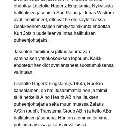
ehdottaa Liselotte Hägertz Engstamia. Nykyisistä
hallituksen jäsenistä Sari Pajari ja Jonas Wiström
ovat ilmoittaneet, etteivät he ole käytettävissä.
Osakkeenomistajien nimitystoimikunta ehdottaa
Kurt Jofsin uudelleenvalintaa hallituksen
puheenjohtajaksi.
Jäsenten toimikausi jatkuu seuraavan
varsinaisen yhtiökokouksen loppuun. Kaikki
ehdotetut henkilöt ovat antaneet suostumuksensa
valintaan.
Liselotte Hägertz Engstam (s.1960), Ruotsin
kansalainen, on hallitusammattilainen ja toimii
tällä hetkellä Aino Health AB:n hallituksen
puheenjohtajana sekä muun muassa Zalaris
A/S:n (publ), Transtema Group AB:n ja Itello AB:n
hallituksen jäsenenä. Hän on aiemmin toiminut
pohjoismaisissa ja kansainvälisissä