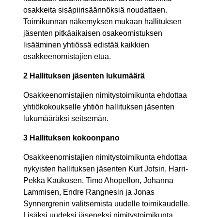
osakkeita sisäpiirisäännöksiä noudattaen.
Toimikunnan näkemyksen mukaan hallituksen
jäsenten pitkäaikaisen osakeomistuksen
lisääminen yhtiössä edistää kaikkien
osakkeenomistajien etua.
2 Hallituksen jäsenten lukumäärä
Osakkeenomistajien nimitystoimikunta ehdottaa
yhtiökokoukselle yhtiön hallituksen jäsenten
lukumääräksi seitsemän.
3 Hallituksen kokoonpano
Osakkeenomistajien nimitystoimikunta ehdottaa
nykyisten hallituksen jäsenten Kurt Jofsin, Harri-
Pekka Kaukosen, Timo Ahopellon, Johanna
Lammisen, Endre Rangnesin ja Jonas
Synnergrenin valitsemista uudelle toimikaudelle.
Lisäksi uudeksi jäseneksi nimitystoimikunta