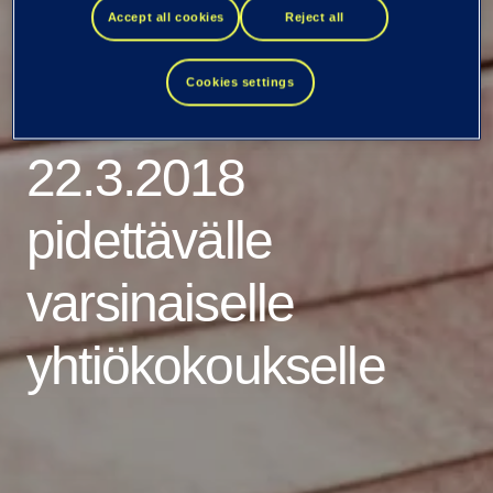
Accept all cookies
Reject all
nimitystoimikunnan
Cookies settings
ehdotukset
22.3.2018
pidettävälle
varsinaiselle
yhtiökokoukselle