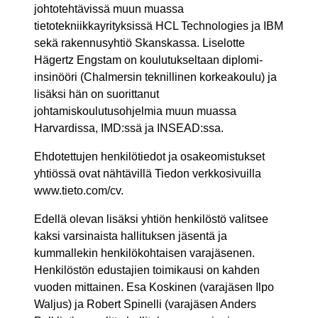
johtotehtävissä muun muassa
tietotekniikkayrityksissä HCL Technologies ja IBM
sekä rakennusyhtiö Skanskassa. Liselotte
Hägertz Engstam on koulutukseltaan diplomi-
insinööri (Chalmersin teknillinen korkeakoulu) ja
lisäksi hän on suorittanut
johtamiskoulutusohjelmia muun muassa
Harvardissa, IMD:ssä ja INSEAD:ssa.
Ehdotettujen henkilötiedot ja osakeomistukset
yhtiössä ovat nähtävillä Tiedon verkkosivuilla
www.tieto.com/cv.
Edellä olevan lisäksi yhtiön henkilöstö valitsee
kaksi varsinaista hallituksen jäsentä ja
kummallekin henkilökohtaisen varajäsenen.
Henkilöstön edustajien toimikausi on kahden
vuoden mittainen. Esa Koskinen (varajäsen Ilpo
Waljus) ja Robert Spinelli (varajäsen Anders