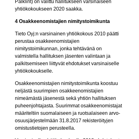
Palklint) on valittu hallitukseen varsinaiseen
yhtiökokoukseen 2020 saakka.
4 Osakkeenomistajien nimitystoimikunta
Tieto Oyj:n varsinainen yhtiökokous 2010 päätti
perustaa osakkeenomistajien
nimitystoimikunnan, jonka tehtävänä on
valmistella hallituksen jäsenten valintaan ja
palkitsemiseen liittyvät ehdotukset varsinaiselle
yhtiökokoukselle.
Osakkeenomistajien nimitystoimikunta koostuu
neljästä suurimpien osakkeenomistajien
nimeämästä jäsenestä sekä yhtiön hallituksen
puheenjohtajasta. Suurimmat osakkeenomistajat
määriteltiin suomalaiseen ja ruotsalaiseen arvo-
osuusjärjestelmään 31.8.2017 rekisteröityjen
omistustietojen perusteella.