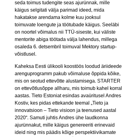
seda toimus tudengite seas ajurünnak, mille
käigus selgitati välja parimad ideed, mida
hakatakse arendama kolme kuu jooksul
toimuvate loengute ja töötubade käigus. Seeläbi
on noortel võimalus nii TTÜ-siseste, kui väliste
mentorite abiga töötada välja lahendus, millega
osaleda 6. detsembril toimuval Mektory startup-
võistlusel.
Kaheksa Eesti ülikooli koostöös loodud äriideede
arenguprogramm pakub võimaluse õppida kõike,
mis on seotud ettevõtte alustamisega. STARTER
on ettevõtlusõppe allharu, mis toimub kahel korral
aastas. Tieto Estoniat esindas avaüritusel Andres
Kostiv, kes pidas ettekande teemal „Tieto ja
innovatsioon – Tieto visioon ja teenused aastal
2020“. Samuti juhtis Andres ühe laudkonna
ajurünnakut, mille käigus genereeriti erinevaid
ideid ning mis päädis kõige perspektiivikamate