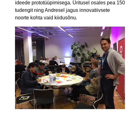
ideede prototüüpimisega. Üritusel osales pea 150
tudengit ning Andresel jagus innovatiivsete
noorte kohta vaid kiidusõnu.