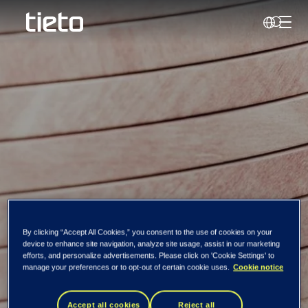
Käivi
Otsi
STARTERtech
By clicking “Accept All Cookies,” you consent to the use of cookies on your
device to enhance site navigation, analyze site usage, assist in our marketing
efforts, and personalize advertisements. Please click on 'Cookie Settings' to
Tallinna
manage your preferences or to opt-out of certain cookie uses.
Cookie notice
Accept all cookies
Reject all