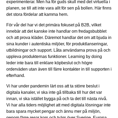
experimenterar. Men ha för guds skull med det virtuella i
planen, se till att inte vara allt för sen på bollen. Här finns
det stora fördelar att kamma hem.
För vår del har vi det primära fokuset på B2B, vilket
innebär att det kanske inte handlar om fredagsbubblet
och att prova kläder. Däremot handlar det om att bjuda in
sina kunder i autentiska miljöer, för produktlanseringar,
utbildningar och support. Låta användarna prova på och
uppleva produkternas funktioner. Learning by doing
leder inte bara till enklare köpbeslut och högre
orderväden utan även till färre kontakter in till supporten i
efterhand.
Vi har under pandemin lärt oss att ta större beslut i
digitala kanaler, vi ska inte gå tillbaka till hur det var
innan, vi ska istället bygga på och ta det till nästa nivå.
Vi har alla tiders möjlighet att med digitala lösningar inte
bara spara mycket pengar och ännu mer på miljön,
genom färre resor kors och tvärs över Sverige, Europa