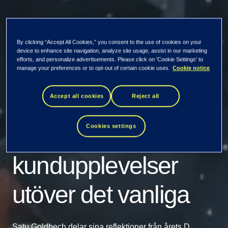
Vad B2B kan lära
By clicking “Accept All Cookies,” you consent to the use of cookies on your
device to enhance site navigation, analyze site usage, assist in our marketing
efforts, and personalize advertisements. Please click on 'Cookie Settings' to
manage your preferences or to opt-out of certain cookie uses.
Cookie notice
från utvecklingen
Accept all cookies
Reject all
inom e-handeln för
Cookies settings
att skapa
kundupplevelser
utöver det vanliga
Satu Goldbech delar sina reflektioner från årets D