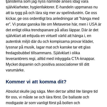
tjänsterna som jag nyss nämnde anses idag vara
självklarheter, hygienfaktorer. E-handeln uppmanas nu
att ta rygg på och lära sig mer av spelindustrin. Ge oss
kickar, ge oss ordentligt bra anledningar att ”hänga med
er”. Vi pratar ganska lite om Metaverse här, men i USA är
det enligt olika trendspanare på allas läppar. Där är det
självklart att erbjuda en virtuell värld att hänga i, en
autentisk miljö där du och kompisarna provar kläder,
lyssnar på musik, lagar mat och kanske tar ett glas
fredagsbubbel tillsammans. Självklart i olika
leverantörers regi, alltid med inbyggda CTA-knappar.
Mycket dopamin och positiva associationer till ditt
varumärke.
Kommer vi att komma dit?
Absolut skulle jag säga. Men det tar alltid lite längre tid
för oss, vi måste se och lära först. De ballaste och
modigaste är som vanligt först på bollen och