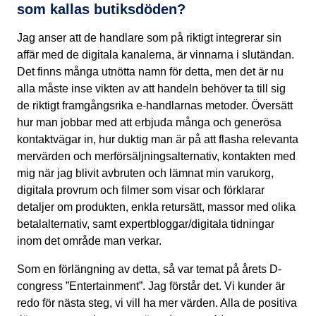
som kallas butiksdöden?
Jag anser att de handlare som på riktigt integrerar sin
affär med de digitala kanalerna, är vinnarna i slutändan.
Det finns många utnötta namn för detta, men det är nu
alla måste inse vikten av att handeln behöver ta till sig
de riktigt framgångsrika e-handlarnas metoder. Översätt
hur man jobbar med att erbjuda många och generösa
kontaktvägar in, hur duktig man är på att flasha relevanta
mervärden och merförsäljningsalternativ, kontakten med
mig när jag blivit avbruten och lämnat min varukorg,
digitala provrum och filmer som visar och förklarar
detaljer om produkten, enkla retursätt, massor med olika
betalalternativ, samt expertbloggar/digitala tidningar
inom det område man verkar.
Som en förlängning av detta, så var temat på årets D-
congress ”Entertainment”. Jag förstår det. Vi kunder är
redo för nästa steg, vi vill ha mer värden. Alla de positiva