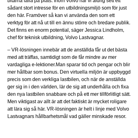
bitarna falla på plats. Inom Volvo har vi aldrig sett ett
sådant stort intresse för en utbildningsmiljö som för just
den här. Framöver så kan vi använda den som ett
verktyg för att nå ut till en ännu större och bredare publik.
Det finns en enorm potential, säger Jessica Lindholm,
chef för teknisk utbildning, Volvo Lastvagnar.
– VR-lösningen innebär att de anställda får ut det bästa
med att träffas, samtidigt som de får mindre av mer
vardagliga e-lektioner.Man sparar tid och pengar och blir
mer hållbar som bonus. Den virtuella miljön är uppbyggd
precis som den verkliga lastbilen, och när de anställda
ger sig in i den världen, lär de sig att underhålla och fixa
den nya lastbilen snabbare och på ett mer tillförlitligt sätt.
Men viktigast av allt är att det faktiskt är mycket roligare
att lära sig så här. VR-lösningen är helt i linje med Volvo
Lastvagnars hållbarhetsmål vad gäller minskade resor.