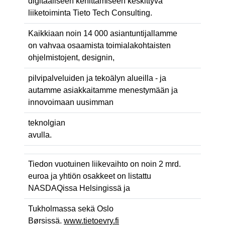
digitaaliseen kehittämiseen keskittyvä
liiketoiminta Tieto Tech Consulting.
Kaikkiaan noin 14 000 asiantuntijallamme
on vahvaa osaamista toimialakohtaisten
ohjelmistojent, designin,
pilvipalveluiden ja tekoälyn alueilla - ja
autamme asiakkaitamme menestymään ja
innovoimaan uusimman
teknolgian
avulla.
Tiedon vuotuinen liikevaihto on noin 2 mrd.
euroa ja yhtiön osakkeet on listattu
NASDAQissa Helsingissä ja
Tukholmassa sekä Oslo
Børsissä.
www.tietoevry.fi