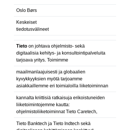
Oslo Børs
Keskeiset
tiedotusvälineet
Tieto
on johtava ohjelmisto- sekä
digitaalisia kehitys- ja konsultointipalveluita
tarjoava yritys. Toimimme
maailmanlaajuisesti ja globaalien
kyvykkyyksien myötä tarjoamme
asiakkaillemme eri toimialoilla liiketoiminnan
kannalta kriittisiä ratkaisuja erikoistuneiden
liiketoimintojemme kautta:
ohjelmistoliiketoiminnat Tieto Caretech,
Tieto Banktech ja Tieto Indtech sekä