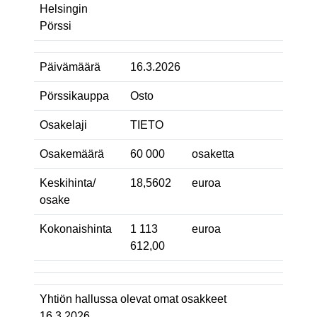
Helsingin
Pörssi
Päivämäärä
16.3.2026
Pörssikauppa
Osto
Osakelaji
TIETO
Osakemäärä
60 000
osaketta
Keskihinta/
18,5602
euroa
osake
Kokonaishinta
1 113
euroa
612,00
Yhtiön hallussa olevat omat osakkeet
16.3.2026