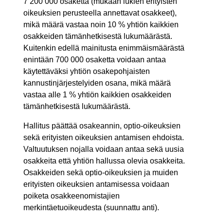
7 200 000 osaketta (mukaan lukien erityisten
oikeuksien perusteella annettavat osakkeet),
mikä määrä vastaa noin 10 % yhtiön kaikkien
osakkeiden tämänhetkisestä lukumäärästä.
Kuitenkin edellä mainitusta enimmäismäärästä
enintään 700 000 osaketta voidaan antaa
käytettäväksi yhtiön osakepohjaisten
kannustinjärjestelyiden osana, mikä määrä
vastaa alle 1 % yhtiön kaikkien osakkeiden
tämänhetkisestä lukumäärästä.
Hallitus päättää osakeannin, optio-oikeuksien
sekä erityisten oikeuksien antamisen ehdoista.
Valtuutuksen nojalla voidaan antaa sekä uusia
osakkeita että yhtiön hallussa olevia osakkeita.
Osakkeiden sekä optio-oikeuksien ja muiden
erityisten oikeuksien antamisessa voidaan
poiketa osakkeenomistajien
merkintäetuoikeudesta (suunnattu anti).