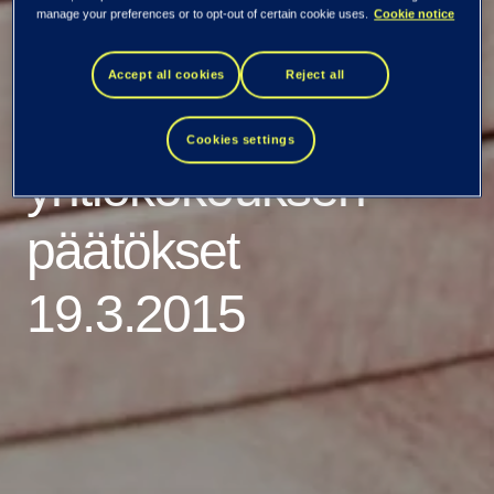
manage your preferences or to opt-out of certain cookie uses.
Cookie notice
Kaikki uutiset ja tiedotteet
Accept all cookies
Reject all
Tieto Oyj:n
Cookies settings
yhtiökokouksen
päätökset
19.3.2015