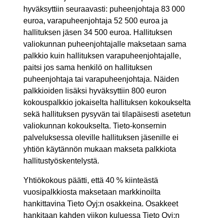
hyväksyttiin seuraavasti: puheenjohtaja 83 000
euroa, varapuheenjohtaja 52 500 euroa ja
hallituksen jäsen 34 500 euroa. Hallituksen
valiokunnan puheenjohtajalle maksetaan sama
palkkio kuin hallituksen varapuheenjohtajalle,
paitsi jos sama henkilö on hallituksen
puheenjohtaja tai varapuheenjohtaja. Näiden
palkkioiden lisäksi hyväksyttiin 800 euron
kokouspalkkio jokaiselta hallituksen kokoukselta
sekä hallituksen pysyvän tai tilapäisesti asetetun
valiokunnan kokoukselta. Tieto-konsernin
palveluksessa oleville hallituksen jäsenille ei
yhtiön käytännön mukaan makseta palkkiota
hallitustyöskentelystä.
Yhtiökokous päätti, että 40 % kiinteästä
vuosipalkkiosta maksetaan markkinoilta
hankittavina Tieto Oyj:n osakkeina. Osakkeet
hankitaan kahden viikon kuluessa Tieto Oyj:n