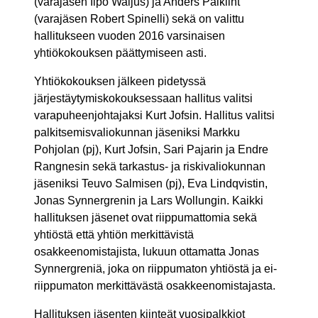
(varajäsen Ilpo Waljus) ja Anders Palklint
(varajäsen Robert Spinelli) sekä on valittu
hallitukseen vuoden 2016 varsinaisen
yhtiökokouksen päättymiseen asti.
Yhtiökokouksen jälkeen pidetyssä
järjestäytymiskokouksessaan hallitus valitsi
varapuheenjohtajaksi Kurt Jofsin. Hallitus valitsi
palkitsemisvaliokunnan jäseniksi Markku
Pohjolan (pj), Kurt Jofsin, Sari Pajarin ja Endre
Rangnesin sekä tarkastus- ja riskivaliokunnan
jäseniksi Teuvo Salmisen (pj), Eva Lindqvistin,
Jonas Synnergrenin ja Lars Wollungin. Kaikki
hallituksen jäsenet ovat riippumattomia sekä
yhtiöstä että yhtiön merkittävistä
osakkeenomistajista, lukuun ottamatta Jonas
Synnergreniä, joka on riippumaton yhtiöstä ja ei-
riippumaton merkittävästä osakkeenomistajasta.
Hallituksen jäsenten kiinteät vuosipalkkiot