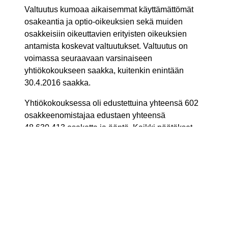
Valtuutus kumoaa aikaisemmat käyttämättömät
osakeantia ja optio-oikeuksien sekä muiden
osakkeisiin oikeuttavien erityisten oikeuksien
antamista koskevat valtuutukset. Valtuutus on
voimassa seuraavaan varsinaiseen
yhtiökokoukseen saakka, kuitenkin enintään
30.4.2016 saakka.
Yhtiökokouksessa oli edustettuina yhteensä 602
osakkeenomistajaa edustaen yhteensä
48 630 413 osaketta ja ääntä. Kaikki päätökset
tehtiin ilman äänestystä.
Lisätietoja:
Lakiasiainjohtaja Jouko Lonka, puh. 020 727
8182, 0400 424 451,
etunimi.sukunimi (at) tieto.com
JAKELU