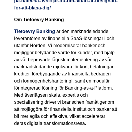
pa-natet/sa-avslojar-du-om-sidan-ar-designad-
for-att-blasa-dig/
Om Tietoevry Banking
Tietoevry Banking
är den marknadsledande
leverantören av finansiella SaaS-lösningar i och
utanför Norden. Vi moderniserar banker och
möjliggör betydande värde för kunder, med hjälp
av vår beprövade lågriskimplementering av vår
marknadsledande mjukvara för kort, betalningar,
krediter, förebyggande av finansiella bedrägeri
och förmögenhetshanteringf, samt en modulär,
förintegrerad lösning för Banking-as-a-Platform.
Med äverlägsen skala, expertis och
specialisering driver vi branschen framåt genom
att möjliggöra för finansiella institut och banker att
bli mer agila och effektiva, vilket accelererar
deras digitala transformationsresa.