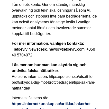
från offrets konto. Genom ständig mänsklig
övervakning och tekniska lösningar så som AI,
upptäcks och stoppas inte bara bedrägerierna, de
kan också analyseras för att ge insikt i vanliga
metoder, antal försök och involverade summor
kopplat till bedrägerier.
För mer information, vänligen kontakta:
Tietoevry Newsdesk, news@tietoevry.com, +358
40 5704072
Läs mer om hur man kan skydda sig och
undvika falska nätbutiker:
Polisens information: https://polisen.se/utsatt-for-
brott/skydda-dig-mot-brott/bedrageri/tips-sakrare-
nathandel/
Internetstiftelsens råd:
https://internetkunskap.se/artiklar/sakerhet-