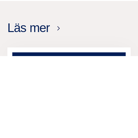
Läs mer
25 mars
2026
Pressmeddelande
Stockholms stad tecknar avtal
med Tieto Caretech för digitalt
system och stöd inom stadens
utförarverksamheter
19 feb.
2026