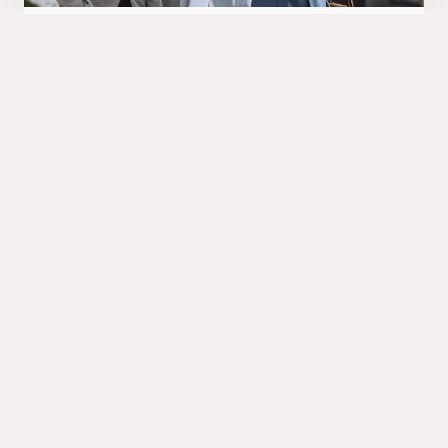
Automatiserad
datamigration
Ett tjänsteerbjudande med ett avgränsat
applikationsområde där vi utvecklar och driftar
skriptade automationer med syftet att extrahera,
arkivera och exportera data från ett set av system
till ett annat. Lösningen interagerar direkt med
användargränsnitt, API:er och databaser, den kan
implementeras på kort tid och tillåter en snabb
och kostnadseffektiv datamigration.