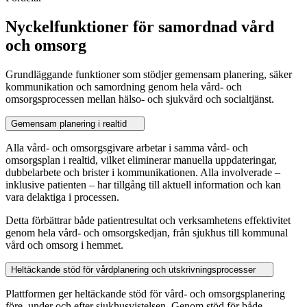
Nyckelfunktioner för samordnad vård
och omsorg
Grundläggande funktioner som stödjer gemensam planering, säker
kommunikation och samordning genom hela vård- och
omsorgsprocessen mellan hälso- och sjukvård och socialtjänst.
Gemensam planering i realtid
Alla vård- och omsorgsgivare arbetar i samma vård- och
omsorgsplan i realtid, vilket eliminerar manuella uppdateringar,
dubbelarbete och brister i kommunikationen. Alla involverade –
inklusive patienten – har tillgång till aktuell information och kan
vara delaktiga i processen.
Detta förbättrar både patientresultat och verksamhetens effektivitet
genom hela vård- och omsorgskedjan, från sjukhus till kommunal
vård och omsorg i hemmet.
Heltäckande stöd för vårdplanering och utskrivningsprocesser
Plattformen ger heltäckande stöd för vård- och omsorgsplanering
före, under och efter sjukhusvistelsen. Genom stöd för både