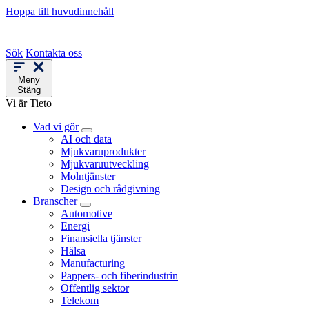
Hoppa till huvudinnehåll
Sök
Kontakta oss
Meny
Stäng
Vi är Tieto
Vad vi gör
AI och data
Mjukvaruprodukter
Mjukvaruutveckling
Molntjänster
Design och rådgivning
Branscher
Automotive
Energi
Finansiella tjänster
Hälsa
Manufacturing
Pappers- och fiberindustrin
Offentlig sektor
Telekom