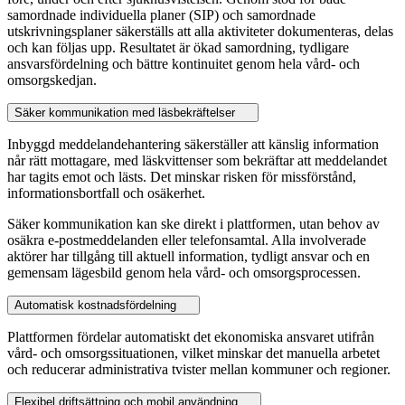
samordnade individuella planer (SIP) och samordnade
utskrivningsplaner säkerställs att alla aktiviteter dokumenteras, delas
och kan följas upp. Resultatet är ökad samordning, tydligare
ansvarsfördelning och bättre kontinuitet genom hela vård- och
omsorgskedjan.
Säker kommunikation med läsbekräftelser
Inbyggd meddelandehantering säkerställer att känslig information
når rätt mottagare, med läskvittenser som bekräftar att meddelandet
har tagits emot och lästs. Det minskar risken för missförstånd,
informationsbortfall och osäkerhet.
Säker kommunikation kan ske direkt i plattformen, utan behov av
osäkra e-postmeddelanden eller telefonsamtal. Alla involverade
aktörer har tillgång till aktuell information, tydligt ansvar och en
gemensam lägesbild genom hela vård- och omsorgsprocessen.
Automatisk kostnadsfördelning
Plattformen fördelar automatiskt det ekonomiska ansvaret utifrån
vård- och omsorgssituationen, vilket minskar det manuella arbetet
och reducerar administrativa tvister mellan kommuner och regioner.
Flexibel driftsättning och mobil användning