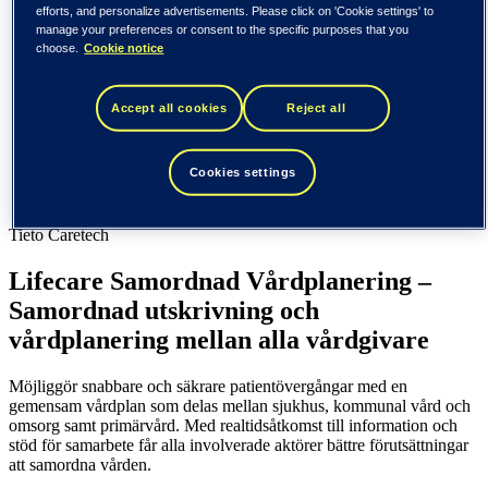
Finland (suomi)
efforts, and personalize advertisements. Please click on 'Cookie settings' to
Förenta staterna (English)
manage your preferences or consent to the specific purposes that you
choose.
Cookie notice
Tieto
Branscher
Accept all cookies
Reject all
Hälsa
Lifecare samordnad vårdplan
Cookies settings
Branscher
Hälsa
Tieto Caretech
Lifecare Samordnad Vårdplanering –
Samordnad utskrivning och
vårdplanering mellan alla vårdgivare
Möjliggör snabbare och säkrare patientövergångar med en
gemensam vårdplan som delas mellan sjukhus, kommunal vård och
omsorg samt primärvård. Med realtidsåtkomst till information och
stöd för samarbete får alla involverade aktörer bättre förutsättningar
att samordna vården.