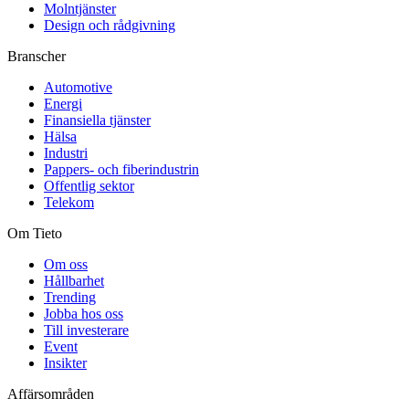
Molntjänster
Design och rådgivning
Branscher
Automotive
Energi
Finansiella tjänster
Hälsa
Industri
Pappers- och fiberindustrin
Offentlig sektor
Telekom
Om Tieto
Om oss
Hållbarhet
Trending
Jobba hos oss
Till investerare
Event
Insikter
Affärsområden