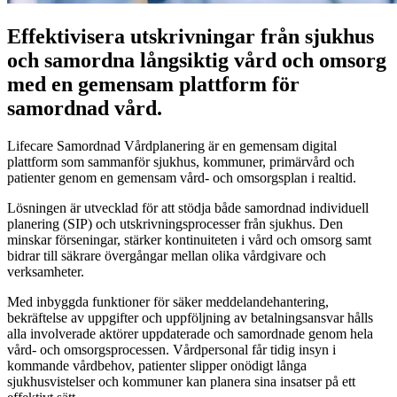
Effektivisera utskrivningar från sjukhus
och samordna långsiktig vård och omsorg
med en gemensam plattform för
samordnad vård.
Lifecare Samordnad Vårdplanering är en gemensam digital
plattform som sammanför sjukhus, kommuner, primärvård och
patienter genom en gemensam vård- och omsorgsplan i realtid.
Lösningen är utvecklad för att stödja både samordnad individuell
planering (SIP) och utskrivningsprocesser från sjukhus. Den
minskar förseningar, stärker kontinuiteten i vård och omsorg samt
bidrar till säkrare övergångar mellan olika vårdgivare och
verksamheter.
Med inbyggda funktioner för säker meddelandehantering,
bekräftelse av uppgifter och uppföljning av betalningsansvar hålls
alla involverade aktörer uppdaterade och samordnade genom hela
vård- och omsorgsprocessen. Vårdpersonal får tidig insyn i
kommande vårdbehov, patienter slipper onödigt långa
sjukhusvistelser och kommuner kan planera sina insatser på ett