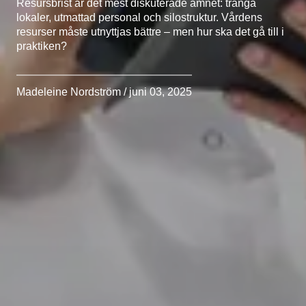
Resursbrist är det mest diskuterade ämnet: trånga
lokaler, utmattad personal och silostruktur. Vårdens
resurser måste utnyttjas bättre – men hur ska det gå till i
praktiken?
Madeleine Nordström / juni 03, 2025