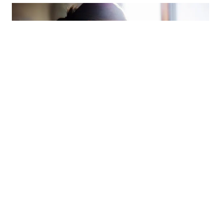
Data / Hajar Lie Madhat / 16.4.2026
När komplexitet blir strukturell i
laboratorieverksamheten