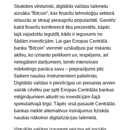
Skatoties vēsturiski, digitālās valūtas laikmetu
aizsāka “Bitcoin”, kas finanšu tehnoloģiju sektorā
ielauzās ar strauji pieaugošu popularitāti. Gandrīz
katrā finanšu konferencē tika prezentēts, kāpēc
tajā vajadzētu ieguldīt, kāds ir ieguvums no
šādām investīcijām. Lai gan Eiropas Centrālā
banka “Bitcoin” vienmēr uzskatījusi par riskantu
aktīvu, ko izmanto pelēkiem un, iespējams, arī
nelegāliem darījumiem, tomēr intensīvais
mārketings panāca savu – pieprasījums pēc
šādiem naudas instrumentiem palielinās.
Digitālās valūtas ir pievilcīgas un piesaista arvien
vairāk cilvēku par spīti Eiropas Centrālās bankas
mēģinājumiem atturēt no investīcijām šajā
spekulatīvajā tirgū. Tāpēc visā pasaulē Centrālās
bankas meklē alternatīvus risinājumus fiziskās
naudas nākotnei digitalizācijas laikmetā.
Virtuālās valūtas izaugsmi veicina arī sociālo