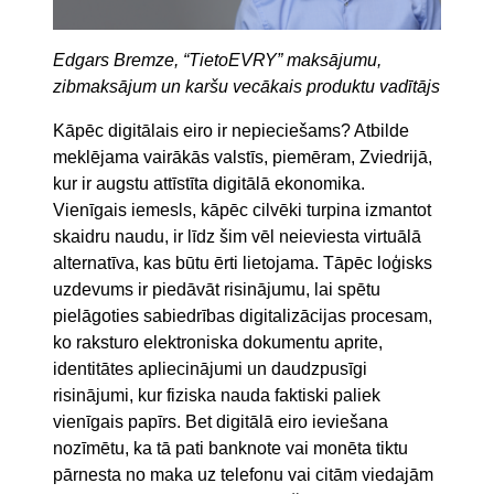
Edgars Bremze, “TietoEVRY” maksājumu,
zibmaksājum un karšu vecākais produktu vadītājs
Kāpēc digitālais eiro ir nepieciešams? Atbilde
meklējama vairākās valstīs, piemēram, Zviedrijā,
kur ir augstu attīstīta digitālā ekonomika.
Vienīgais iemesls, kāpēc cilvēki turpina izmantot
skaidru naudu, ir līdz šim vēl neieviesta virtuālā
alternatīva, kas būtu ērti lietojama. Tāpēc loģisks
uzdevums ir piedāvāt risinājumu, lai spētu
pielāgoties sabiedrības digitalizācijas procesam,
ko raksturo elektroniska dokumentu aprite,
identitātes apliecinājumi un daudzpusīgi
risinājumi, kur fiziska nauda faktiski paliek
vienīgais papīrs. Bet digitālā eiro ieviešana
nozīmētu, ka tā pati banknote vai monēta tiktu
pārnesta no maka uz telefonu vai citām viedajām