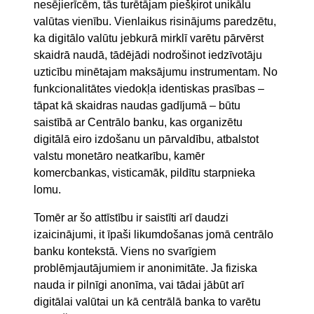
nesējierīcēm, tās turētājam piešķirot unikālu
valūtas vienību. Vienlaikus risinājums paredzētu,
ka digitālo valūtu jebkurā mirklī varētu pārvērst
skaidrā naudā, tādējādi nodrošinot iedzīvotāju
uzticību minētajam maksājumu instrumentam. No
funkcionalitātes viedokļa identiskas prasības –
tāpat kā skaidras naudas gadījumā – būtu
saistībā ar Centrālo banku, kas organizētu
digitālā eiro izdošanu un pārvaldību, atbalstot
valstu monetāro neatkarību, kamēr
komercbankas, visticamāk, pildītu starpnieka
lomu.
Tomēr ar šo attīstību ir saistīti arī daudzi
izaicinājumi, it īpaši likumdošanas jomā centrālo
banku kontekstā. Viens no svarīgiem
problēmjautājumiem ir anonimitāte. Ja fiziska
nauda ir pilnīgi anonīma, vai tādai jābūt arī
digitālai valūtai un kā centrālā banka to varētu