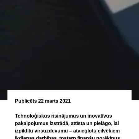
Publicēts
22 marts 2021
Tehnoloģiskus risinājumus un inovatīvus
pakalpojumus izstrādā, attīsta un pielāgo, lai
izpildītu virsuzdevumu – atvieglotu cilvēkiem
ikdienas darbības, tostarp finanšu norēķinus.