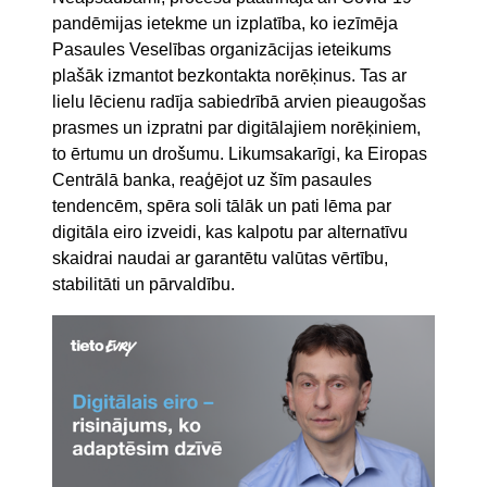
pandēmijas ietekme un izplatība, ko iezīmēja
Pasaules Veselības organizācijas ieteikums
plašāk izmantot bezkontakta norēķinus. Tas ar
lielu lēcienu radīja sabiedrībā arvien pieaugošas
prasmes un izpratni par digitālajiem norēķiniem,
to ērtumu un drošumu. Likumsakarīgi, ka Eiropas
Centrālā banka, reaģējot uz šīm pasaules
tendencēm, spēra soli tālāk un pati lēma par
digitāla eiro izveidi, kas kalpotu par alternatīvu
skaidrai naudai ar garantētu valūtas vērtību,
stabilitāti un pārvaldību.