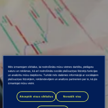
visas ziņas
Mēs izmantojam sīkfailus, lai nodrošinātu mūsu vietnes darbību, pielāgotu
saturu un reklāmas, kā arī nodrošinātu sociālo plašsaziņas līdzekļu funkcijas
un analizētu mūsu datplūsmu. Turklāt mēs dalāmies informācijā ar sociālajiem
TietoEVRY eksperti:
plašsaziņas līdzekļiem, reklāmdevējiem un analīzes partneriem par to, kā jūs
izmantojat mūsu vietni.
Digitālais eiro –
Akceptēt visus sīkfailus
Noraidīt visu