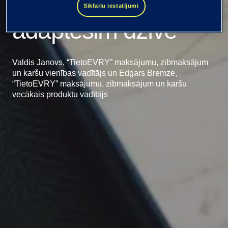
risinājums, ko
Sīkfailu iestatījumi
adaptēsim dzīvē
Valdis Janovs, “TietoEVRY” maksājumu, zibmaksājum
un karšu vienības vadītājs un Edgars Bremze,
“TietoEVRY” maksājumu, zibmaksājum un karšu
vecākais produktu vadītājs