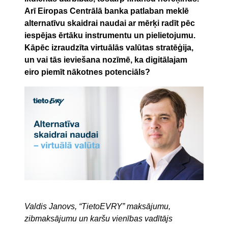
Arī Eiropas Centrālā banka patlaban meklē
alternatīvu skaidrai naudai ar mērķi radīt pēc
iespējas ērtāku instrumentu un pielietojumu.
Kāpēc izraudzīta virtuālās valūtas stratēģija,
un vai tās ieviešana nozīmē, ka digitālajam
eiro piemīt nākotnes potenciāls?
Valdis Janovs, “TietoEVRY” maksājumu,
zibmaksājumu un karšu vienības vadītājs