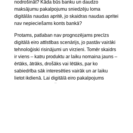
nodrošināt? Kāda būs banku un daudzo
maksājumu pakalpojumu sniedzēju loma
digitālās naudas apritē, jo skaidras naudas apritei
nav nepieciešams konts bankā?
Protams, patlaban nav prognozējams precīzs
digitālā eiro attīstības scenārijs, jo pastāv vairāki
tehnoloģiski risinājumi un virzieni. Tomēr skaidrs
ir viens – katru produktu ar laiku nomaina jauns –
ērtāks, ātrāks, drošāks vai lētāks, par ko
sabiedrība sāk interesēties vairāk un ar laiku
lietot ikdienā. Lai digitālā eiro pakalpojums
izpildītu visus priekšnosacījumus, vairākās
Eiropas valstīs tiek organizēti pilotprojekti,
industrijas diskusijas un sabiedriska apspriešana
par iespējamiem risinājumiem. Tagad Eiropas
Centrālā banka ir saņēmusi vairākus tūkstošus
organizāciju un ekspertu komentāru par digitāla
eiro ieviešanu, lai izvērtētu un nonāktu līdz