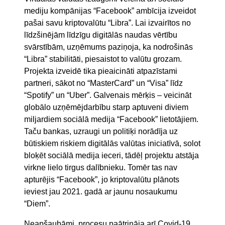
mediju kompānijas “Facebook” ambīcija izveidot
pašai savu kriptovalūtu “Libra”. Lai izvairītos no
līdzšinējām līdzīgu digitālās naudas vērtību
svārstībām, uzņēmums paziņoja, ka nodrošinās
“Libra” stabilitāti, piesaistot to valūtu grozam.
Projekta izveidē tika pieaicināti atpazīstami
partneri, sākot no “MasterCard” un “Visa” līdz
“Spotify” un “Uber”. Galvenais mērķis – veicināt
globālo uzņēmējdarbību starp aptuveni diviem
miljardiem sociālā medija “Facebook” lietotājiem.
Taču bankas, uzraugi un politiķi norādīja uz
būtiskiem riskiem digitālās valūtas iniciatīvā, solot
bloķēt sociālā medija ieceri, tādēļ projektu atstāja
virkne lielo tirgus dalībnieku. Tomēr tas nav
apturējis “Facebook”, jo kriptovalūtu plānots
ieviest jau 2021. gadā ar jaunu nosaukumu
“Diem”.
Neapšaubāmi, procesu paātrināja arī Covid-19