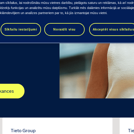
m sīkfailus, lai nodrošinātu mūsu vietnes darbību, pielāgotu saturu un reklāmas, kā arī nodr
īdzekļu funkcijas un analizētu mūsu datplūsmu. Turklāt mēs dalāmies informācijā ar sociālaj
eklāmdevējiem un analīzes partneriem par to, kā jūs izmantojat mūsu vietni.
Sīkfailu iestatījumi
Noraidīt visu
Akceptēt visus sīkfailu
kances
Tieto Group
Ti