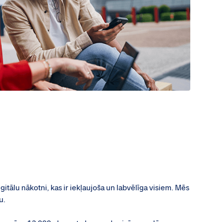
tālu nākotni, kas ir iekļaujoša un labvēlīga visiem. Mēs
u.