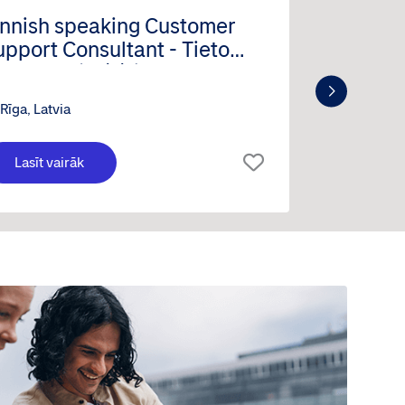
innish speaking Customer
Proble
upport Consultant - Tieto
Indtech
anktech (m/f/d)
Rīga, Latvia
Rīga, La
Lasīt vairāk
Lasīt 