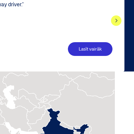
y driver.”
Lasīt vairāk