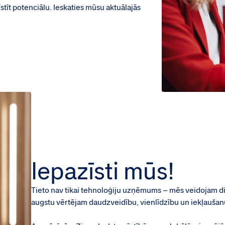
īstīt potenciālu. Ieskaties mūsu aktuālajās
Iepazīsti mūs!
Tieto nav tikai tehnoloģiju uzņēmums – mēs veidojam digi
augstu vērtējam daudzveidību, vienlīdzību un iekļaušan