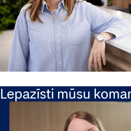
Lepazīsti mūsu koma