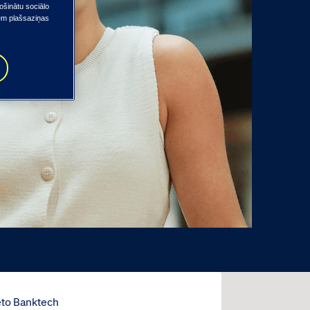
ošinātu sociālo
iem plašsaziņas
s
eto Banktech
Tieto Indt