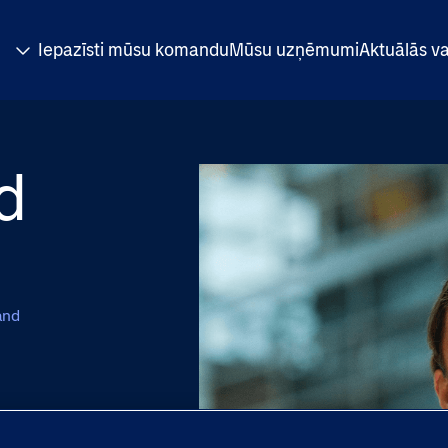
Iepazīsti mūsu komandu
Mūsu uzņēmumi
Aktuālās v
d
and