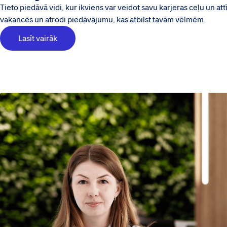
Tieto piedāvā vidi, kur ikviens var veidot savu karjeras ceļu un att
vakancēs un atrodi piedāvājumu, kas atbilst tavām vēlmēm.
Lasīt vairāk