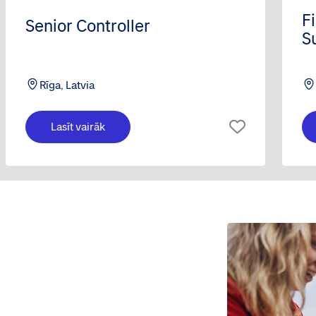
F
Senior Controller
S
B
Rīga, Latvia
Lasīt vairāk