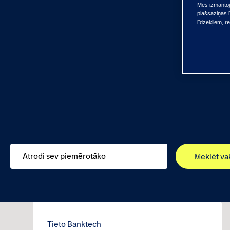
Mēs izmantoja
plašsaziņas l
līdzekļiem, r
Meklēt va
Tieto Banktech