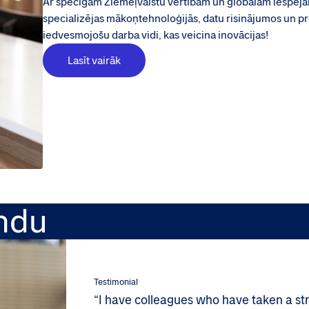
Ar spēcīgām Ziemeļvalstu vērtībām un globālām iespēj
specializējas mākoņtehnoloģijās, datu risinājumos un 
iedvesmojošu darba vidi, kas veicina inovācijas!
Lasīt vairāk
ndu
Testimonial
“I have colleagues who have taken a stra