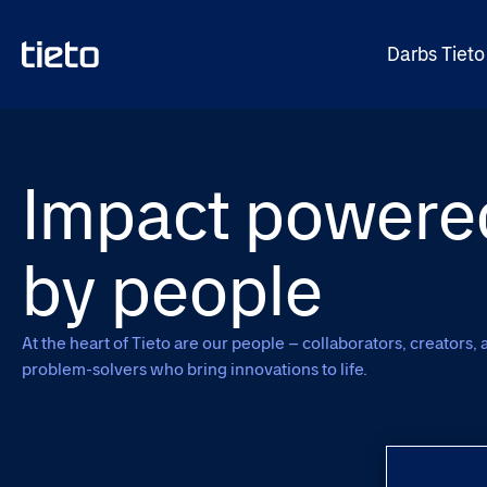
Darbs Tieto
Impact powere
by people
At the heart of Tieto are our people – collaborators, creators, 
problem-solvers who bring innovations to life.