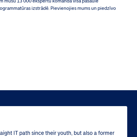
ām mūsu 13 000 ekspertu komanda visā pasaulē
programmatūras izstrādē. Pievienojies mums un piedzīvo
ight IT path since their youth, but also a former