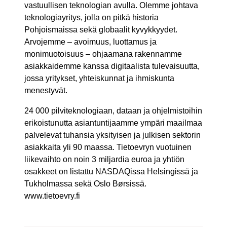
vastuullisen teknologian avulla. Olemme johtava
teknologiayritys, jolla on pitkä historia
Pohjoismaissa sekä globaalit kyvykkyydet.
Arvojemme – avoimuus, luottamus ja
monimuotoisuus – ohjaamana rakennamme
asiakkaidemme kanssa digitaalista tulevaisuutta,
jossa yritykset, yhteiskunnat ja ihmiskunta
menestyvät.
24 000 pilviteknologiaan, dataan ja ohjelmistoihin
erikoistunutta asiantuntijaamme ympäri maailmaa
palvelevat tuhansia yksityisen ja julkisen sektorin
asiakkaita yli 90 maassa. Tietoevryn vuotuinen
liikevaihto on noin 3 miljardia euroa ja yhtiön
osakkeet on listattu NASDAQissa Helsingissä ja
Tukholmassa sekä Oslo Børsissä.
www.tietoevry.fi