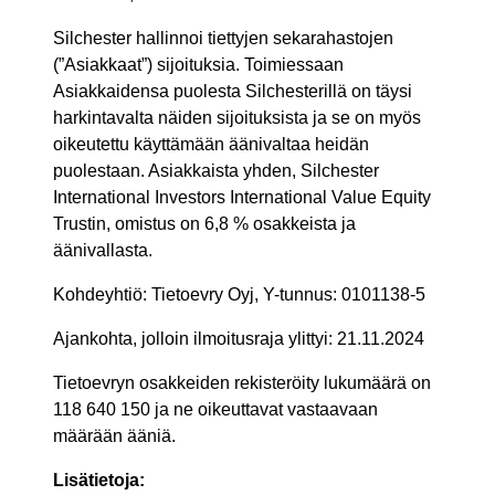
Silchester hallinnoi tiettyjen sekarahastojen
(”Asiakkaat”) sijoituksia. Toimiessaan
Asiakkaidensa puolesta Silchesterillä on täysi
harkintavalta näiden sijoituksista ja se on myös
oikeutettu käyttämään äänivaltaa heidän
puolestaan. Asiakkaista yhden, Silchester
International Investors International Value Equity
Trustin, omistus on 6,8 % osakkeista ja
äänivallasta.
Kohdeyhtiö: Tietoevry Oyj, Y-tunnus: 0101138-5
Ajankohta, jolloin ilmoitusraja ylittyi: 21.11.2024
Tietoevryn osakkeiden rekisteröity lukumäärä on
118 640 150 ja ne oikeuttavat vastaavaan
määrään ääniä.
Lisätietoja: