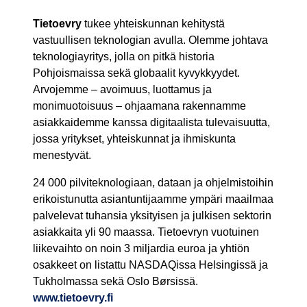
Tietoevry
tukee yhteiskunnan kehitystä
vastuullisen teknologian avulla. Olemme johtava
teknologiayritys, jolla on pitkä historia
Pohjoismaissa sekä globaalit kyvykkyydet.
Arvojemme – avoimuus, luottamus ja
monimuotoisuus – ohjaamana rakennamme
asiakkaidemme kanssa digitaalista tulevaisuutta,
jossa yritykset, yhteiskunnat ja ihmiskunta
menestyvät.
24 000 pilviteknologiaan, dataan ja ohjelmistoihin
erikoistunutta asiantuntijaamme ympäri maailmaa
palvelevat tuhansia yksityisen ja julkisen sektorin
asiakkaita yli 90 maassa. Tietoevryn vuotuinen
liikevaihto on noin 3 miljardia euroa ja yhtiön
osakkeet on listattu NASDAQissa Helsingissä ja
Tukholmassa sekä Oslo Børsissä.
www.tietoevry.fi