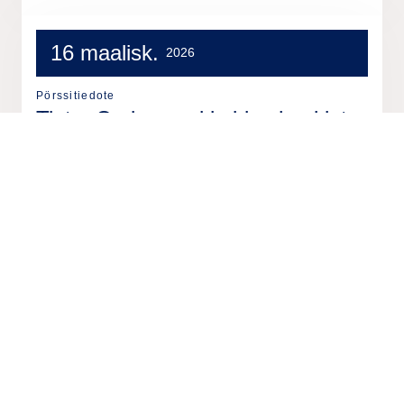
16 maalisk.
2026
Pörssitiedote
Tieto: Omien osakkeiden hankinta
16.3.2026
13 maalisk.
2026
Pörssitiedote
Tieto: Omien osakkeiden hankinta
13.3.2026