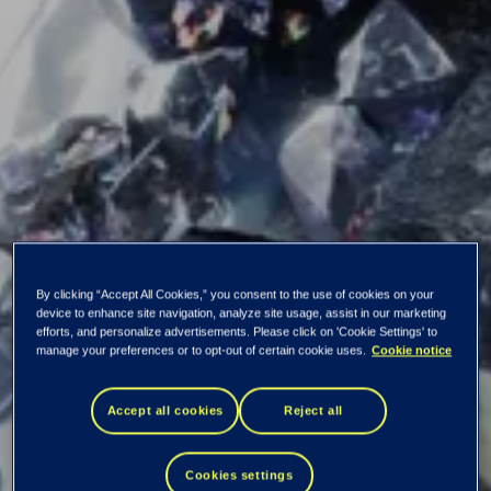
By clicking “Accept All Cookies,” you consent to the use of cookies on your
device to enhance site navigation, analyze site usage, assist in our marketing
efforts, and personalize advertisements. Please click on 'Cookie Settings' to
manage your preferences or to opt-out of certain cookie uses.
Cookie notice
Kaikki uutiset ja tiedotteet
Accept all cookies
Reject all
Omien osakkeiden
Cookies settings