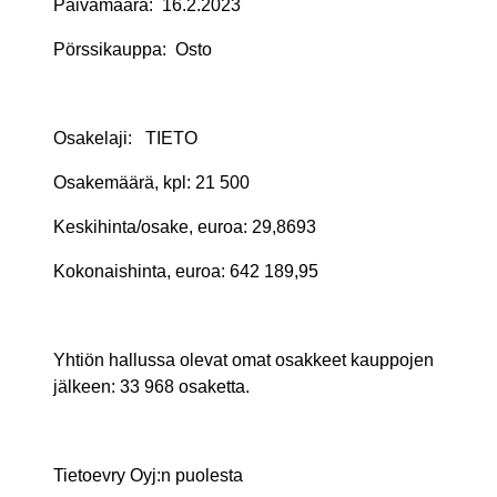
Päivämäärä:
16.2.2023
Pörssikauppa:
Osto
Osakelaji:
TIETO
Osakemäärä, kpl:
21 500
Keskihinta/osake, euroa:
29,8693
Kokonaishinta, euroa:
642 189,95
Yhtiön hallussa olevat omat osakkeet kauppojen
jälkeen:
33 968
osaketta.
Tietoevry Oyj:n puolesta