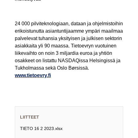
24 000 pilviteknologiaan, dataan ja ohjelmistoihin
erikoistunutta asiantuntijaamme ympäri maailmaa
palvelevat tuhansia yksityisen ja julkisen sektorin
asiakkaita yli 90 maassa. Tietoevryn vuotuinen
liikevaihto on noin 3 miljardia euroa ja yhtiön
osakkeet on listattu NASDAQissa Helsingissä ja
Tukholmassa sekä Oslo Børsissä.
www.tietoevry.fi
LIITTEET
TIETO 16 2 2023.xlsx