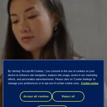
By clicking “Accept All Cookies,” you consent to the use of cookies on your
device to enhance site navigation, analyze site usage, assist in our marketing
efforts, and personalize advertisements. Please click on 'Cookie Settings' to
manage your preferences or to opt-out of certain cookie uses.
Cookie notice
Gapet mellan
Accept all cookies
Reject all