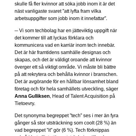
skulle få fler kvinnor att söka jobb inom it är det
näst vanligaste svaret ”att lyfta fram vilka
arbetsuppgifter som jobb inom it innefattar”.
─ Vi som techbolag har en jätteviktig uppgift när
det kommer till att lyckas förklara och
kommunicera vad en karriär inom tech innebär.
Det är här framtidens samhälle designas och
skapas, och det är väldigt oroande att kvinnor
överger ett så viktigt område. Vi måste bli bättre
på att rekrytera och behålla kvinnor i branschen.
Det är avgörande för en hållbar lönsamhet bland
företag och för hela samhällets utveckling, säger
Anna Gulliksen
, Head of Talent Acquisition på
Tietoevry.
Det synonyma begreppet ”tech” ses i mer än fyra
gånger så stor utsträckning som coolt (28 %) än
vad begreppet ”it” gör (6 %). Tech förknippas