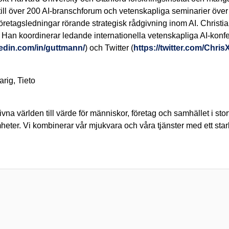
en till över 200 AI-branschforum och vetenskapliga seminarier öve
 företagsledningar rörande strategisk rådgivning inom AI. Christ
ns. Han koordinerar ledande internationella vetenskapliga AI-konf
kedin.com/in/guttmann/
) och Twitter (
https://twitter.com/Chris
rig, Tieto
vna världen till värde för människor, företag och samhället i sto
mheter. Vi kombinerar vår mjukvara och våra tjänster med ett sta