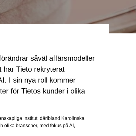
 förändrar såväl affärsmodeller
t har Tieto rekryterat
I. I sin nya roll kommer
er för Tietos kunder i olika
nskapliga institut, däribland Karolinska
och olika branscher, med fokus på AI,