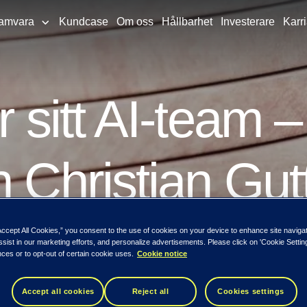
amvara
Kundcase
Om oss
Hållbarhet
Investerare
Karri
r sitt AI-team –
n Christian Gu
novation i Nord
Accept All Cookies,” you consent to the use of cookies on your device to enhance site naviga
ssist in our marketing efforts, and personalize advertisements. Please click on 'Cookie Setti
ces or to opt-out of certain cookie uses.
Cookie notice
Accept all cookies
Reject all
Cookies settings