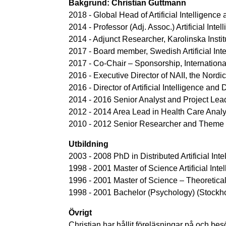
Bakgrund: Christian Guttmann
2018 - Global Head of Artificial Intelligence 
2014 - Professor (Adj. Assoc.) Artificial Int
2014 - Adjunct Researcher, Karolinska Insti
2017 - Board member, Swedish Artificial Inte
2017 - Co-Chair – Sponsorship, International 
2016 - Executive Director of NAII, the Nordic 
2016 - Director of Artificial Intelligence an
2014 - 2016 Senior Analyst and Project Lea
2012 - 2014 Area Lead in Health Care Analy
2010 - 2012 Senior Researcher and Theme L
Utbildning
2003 - 2008 PhD in Distributed Artificial Int
1998 - 2001 Master of Science Artificial Inte
1996 - 2001 Master of Science – Theoretica
1998 - 2001 Bachelor (Psychology) (Stockho
Övrigt
Christian har hållit föreläsningar på och be