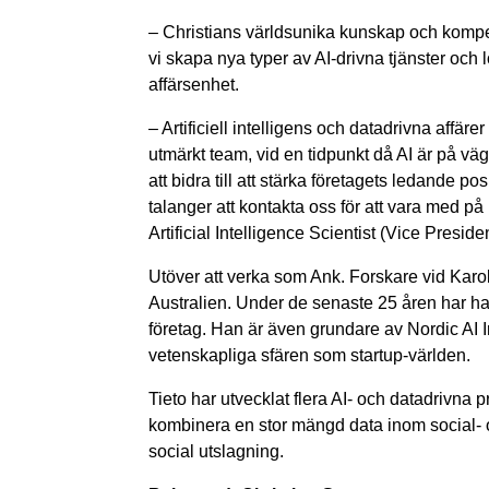
– Christians världsunika kunskap och kompet
vi skapa nya typer av AI-drivna tjänster och l
affärsenhet.
– Artificiell intelligens och datadrivna affärer
utmärkt team, vid en tidpunkt då AI är på väg
att bidra till att stärka företagets ledande 
talanger att kontakta oss för att vara med 
Artificial Intelligence Scientist (Vice Presiden
Utöver att verka som Ank. Forskare vid Karol
Australien. Under de senaste 25 åren har han 
företag. Han är även grundare av Nordic AI In
vetenskapliga sfären som startup-världen.
Tieto har utvecklat flera AI- och datadrivna 
kombinera en stor mängd data inom social- oc
social utslagning.