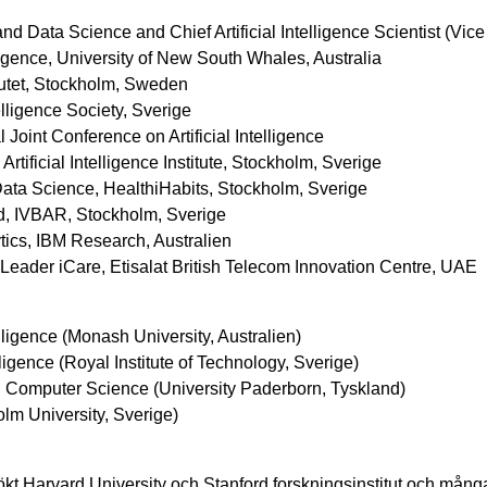
and Data Science and Chief Artificial Intelligence Scientist (Vice
elligence, University of New South Whales, Australia
tutet, Stockholm, Sweden
lligence Society, Sverige
Joint Conference on Artificial Intelligence
Artificial Intelligence Institute, Stockholm, Sverige
d Data Science, HealthiHabits, Stockholm, Sverige
d, IVBAR, Stockholm, Sverige
tics, IBM Research, Australien
eader iCare, Etisalat British Telecom Innovation Centre, UAE
elligence (Monash University, Australien)
lligence (Royal Institute of Technology, Sverige)
l Computer Science (University Paderborn, Tyskland)
lm University, Sverige)
sökt Harvard University och Stanford forskningsinstitut och många