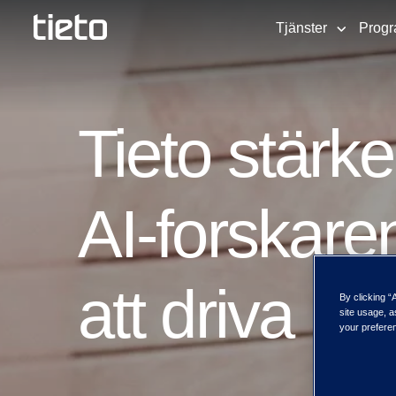
Tjänster
Progr
Tieto stärke
AI-forskare
att driva in
By clicking “
site usage, a
your preferen