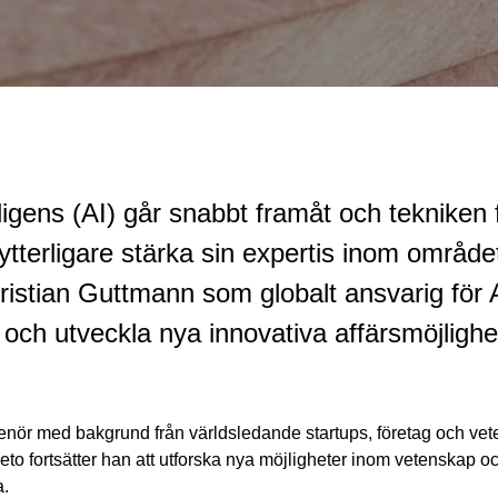
telligens (AI) går snabbt framåt och tekniken
 ytterligare stärka sin expertis inom område
istian Guttmann som globalt ansvarig för A
och utveckla nya innovativa affärsmöjlighet
enör med bakgrund från världsledande startups, företag och vete
 Tieto fortsätter han att utforska nya möjligheter inom vetenskap 
a.