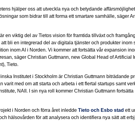
ens hjälper oss att utveckla nya och betydande affärsmöjlighet
ösningar som bidrar till att forma ett smartare samhälle, säger Ar
 är en viktig del av Tietos vision för framtida tillväxt och framgång.
 att bli en integrerad del av digitala tjänster och produkter ino
position inom AI i Norden. Vi kommer att fortsätta vår expansion 
på resan, säger Christian Guttmann, new
Global Head of Artificial
t), Tieto.
inska Institutet i Stockholm är Christian Guttmann biträdande p
varit med om att starta och arbeta i ett flertal startups samt ver
stitute, NAII. I sin nya roll kommer Christian Guttmann fortsätta
projekt i Norden och förra året inledde
Tieto och Esbo stad
ett u
h hälsovården för att analysera och identifiera nya sätt att erb