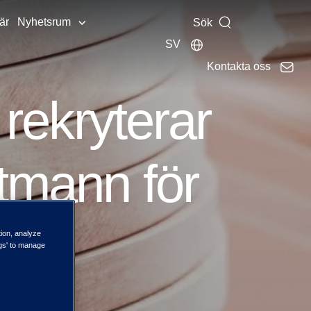
är
Nyhetsrum
Sök
SV
Kontakta oss
 rekryterar
ttmann för
en
tion, analyze
ngs' to manage