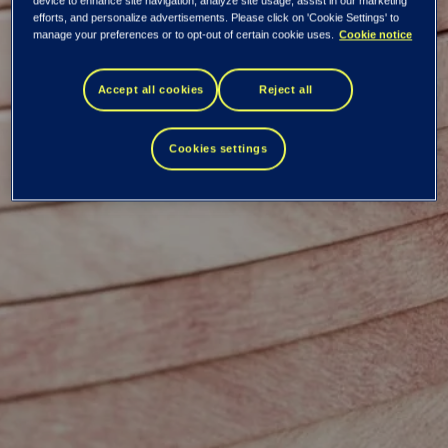
device to enhance site navigation, analyze site usage, assist in our marketing
efforts, and personalize advertisements. Please click on 'Cookie Settings' to
ytterligare en tjänst
manage your preferences or to opt-out of certain cookie uses.
Cookie notice
som bygger på
Accept all cookies
Reject all
Emrics lösning
Cookies settings