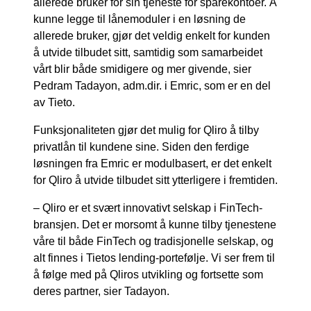
allerede bruker for sin tjeneste for sparekontoer. Å
kunne legge til lånemoduler i en løsning de
allerede bruker, gjør det veldig enkelt for kunden
å utvide tilbudet sitt, samtidig som samarbeidet
vårt blir både smidigere og mer givende, sier
Pedram Tadayon, adm.dir. i Emric, som er en del
av Tieto.
Funksjonaliteten gjør det mulig for Qliro å tilby
privatlån til kundene sine. Siden den ferdige
løsningen fra Emric er modulbasert, er det enkelt
for Qliro å utvide tilbudet sitt ytterligere i fremtiden.
– Qliro er et svært innovativt selskap i FinTech-
bransjen. Det er morsomt å kunne tilby tjenestene
våre til både FinTech og tradisjonelle selskap, og
alt finnes i Tietos lending-portefølje. Vi ser frem til
å følge med på Qliros utvikling og fortsette som
deres partner, sier Tadayon.