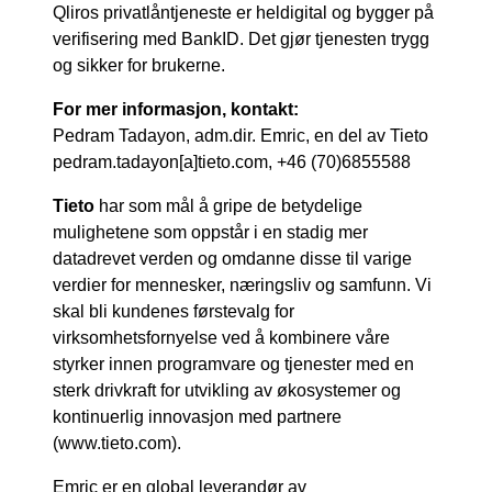
Qliros privatlåntjeneste er heldigital og bygger på
verifisering med BankID. Det gjør tjenesten trygg
og sikker for brukerne.
For mer informasjon, kontakt:
Pedram Tadayon, adm.dir. Emric, en del av Tieto
pedram.tadayon[a]tieto.com, +46 (70)6855588
Tieto
har som mål å gripe de betydelige
mulighetene som oppstår i en stadig mer
datadrevet verden og omdanne disse til varige
verdier for mennesker, næringsliv og samfunn. Vi
skal bli kundenes førstevalg for
virksomhetsfornyelse ved å kombinere våre
styrker innen programvare og tjenester med en
sterk drivkraft for utvikling av økosystemer og
kontinuerlig innovasjon med partnere
(www.tieto.com).
Emric er en global leverandør av