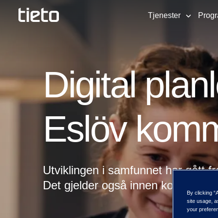
Tjenester
Prog
Digital planl
Eslöv komm
Utviklingen i samfunnet har gått fr
Det gjelder også innen kommunale
By clicking “
site usage, a
your preferen