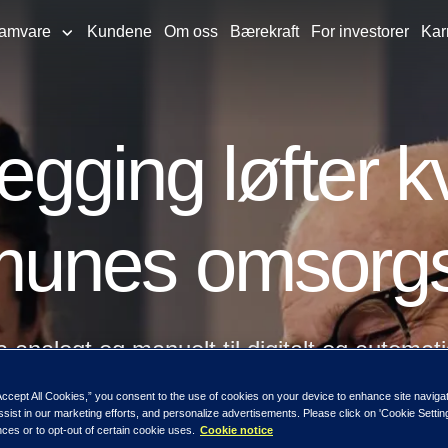
ramvare
Kundene
Om oss
Bærekraft
For investorer
Kar
egging løfter kv
unes omsorgst
a analogt og manuelt til digitalt og automati
 helse- og omsorgstjenester.
Accept All Cookies,” you consent to the use of cookies on your device to enhance site naviga
ssist in our marketing efforts, and personalize advertisements. Please click on 'Cookie Setti
ces or to opt-out of certain cookie uses.
Cookie notice