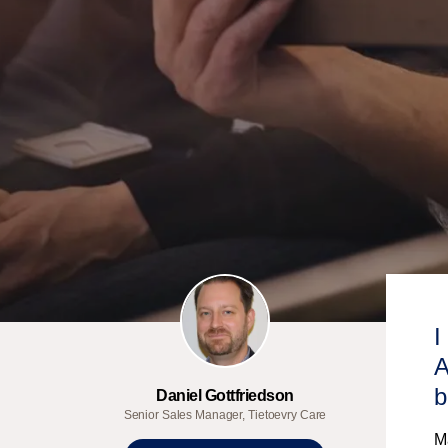
I
A
b
Daniel Gottfriedson
Senior Sales Manager, Tietoevry Care
M