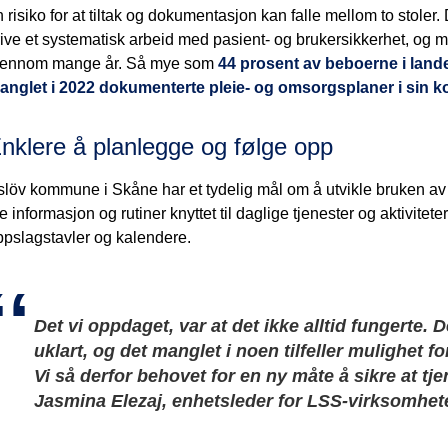
 risiko for at tiltak og dokumentasjon kan falle mellom to stole
ive et systematisk arbeid med pasient- og brukersikkerhet, og ma
jennom mange år. Så mye som
44 prosent av beboerne i lan
anglet i 2022 dokumenterte pleie- og omsorgsplaner i sin 
nklere å planlegge og følge opp
slöv kommune i Skåne har et tydelig mål om å utvikle bruken av 
e informasjon og rutiner knyttet til daglige tjenester og aktivitete
ppslagstavler og kalendere.
Det vi oppdaget, var at det ikke alltid fungerte. 
uklart, og det manglet i noen tilfeller mulighet fo
Vi så derfor behovet for en ny måte å sikre at tjen
Jasmina Elezaj, enhetsleder for LSS-virksomhe