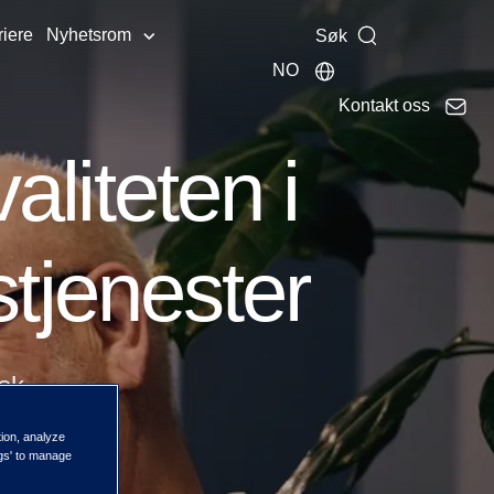
riere
Nyhetsrom
Søk
NO
Kontakt oss
aliteten i
jenester
sk.
tion, analyze
ngs' to manage