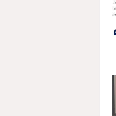
I 
pi
e