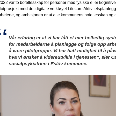
2022 var to bofellesskap for personer med fysiske eller kognitive 
lotprosjekt med det digitale verktøyet Lifecare Aktivitetsplanlegg
nhetene, og ambisjonen er at alle kommunens bofellesskap og oms
Vår erfaring er at vi har fått et mer helhetlig sy
for medarbeiderne å planlegge og følge opp arbeid
å være pilotgruppe. Vi har hatt mulighet til å på
hva vi ønsker å videreutvikle i tjenesten”, sier 
sosialpsykiatrien i Eslöv kommune.