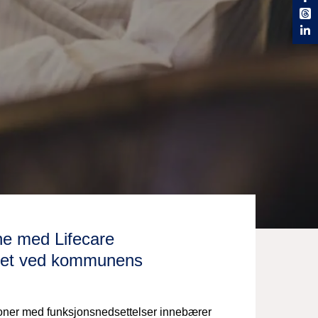
ne med Lifecare
alitet ved kommunens
oner med funksjonsnedsettelser innebærer