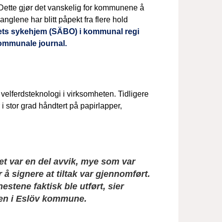
r. Dette gjør det vanskelig for kommunene å
nglene har blitt påpekt fra flere hold
dets sykehjem (SÄBO) i kommunal regi
kommunale journal.
velferdsteknologi i virksomheten. Tidligere
r i stor grad håndtert på papirlapper,
Det var en del avvik, mye som var
r å signere at tiltak var gjennomført.
estene faktisk ble utført, sier
ten i Eslöv kommune.