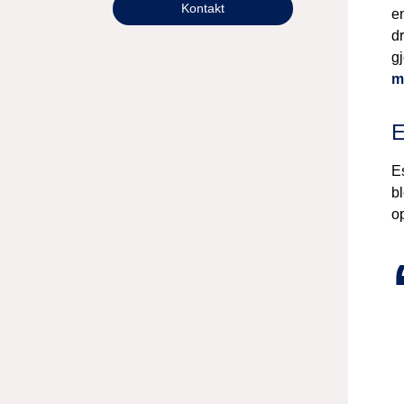
Kontakt
en
dr
g
m
E
E
bl
o