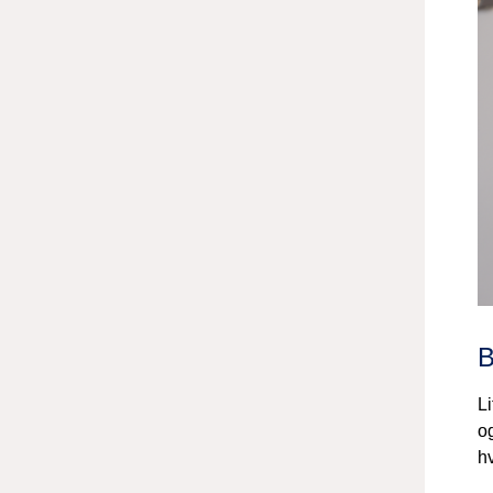
B
Li
og
hv