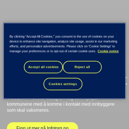
Vi hjelper
By clicking “Accept All Cookies,” you consent to the use of cookies on your
kommune-Norge
device to enhance site navigation, analyze site usage, assist in our marketing
efforts, and personalize advertisements. Please click on 'Cookie Settings' to
manage your preferences or to opt-out of certain cookie uses.
Cookie notice
med å effektivisere
Accept all cookies
Reject all
vaksinasjonsarbeidet
Cookies settings
TietoEVRY leverer datagrunnlag som hjelper
kommunene med å komme i kontakt med innbyggere
som skal vaksineres.
Finn ut mer på Infotorg.no