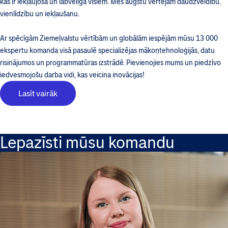
kas ir iekļaujoša un labvēlīga visiem. Mēs augstu vērtējam daudzveidību,
vienlīdzību un iekļaušanu.
Ar spēcīgām Ziemeļvalstu vērtībām un globālām iespējām mūsu 13 000
ekspertu komanda visā pasaulē specializējas mākoņtehnoloģijās, datu
risinājumos un programmatūras izstrādē. Pievienojies mums un piedzīvo
iedvesmojošu darba vidi, kas veicina inovācijas!
Lasīt vairāk
Lepazīsti mūsu komandu