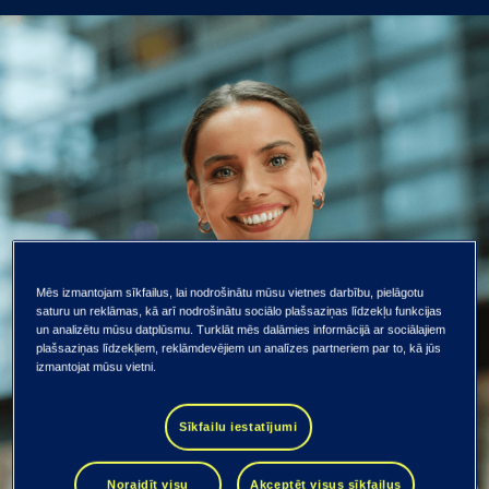
Mēs izmantojam sīkfailus, lai nodrošinātu mūsu vietnes darbību, pielāgotu
saturu un reklāmas, kā arī nodrošinātu sociālo plašsaziņas līdzekļu funkcijas
un analizētu mūsu datplūsmu. Turklāt mēs dalāmies informācijā ar sociālajiem
plašsaziņas līdzekļiem, reklāmdevējiem un analīzes partneriem par to, kā jūs
izmantojat mūsu vietni.
Sīkfailu iestatījumi
Noraidīt visu
Akceptēt visus sīkfailus