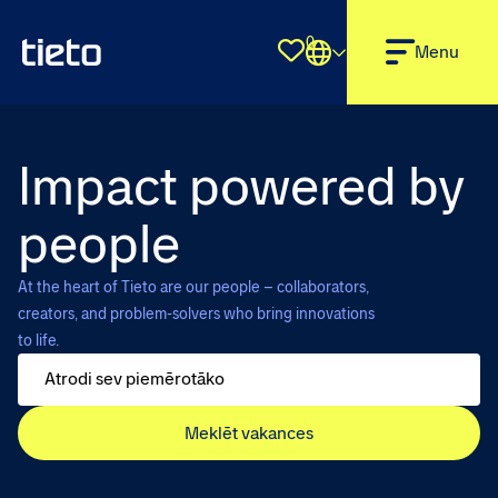
0
Shortlist
Menu
Impact powered by
people
At the heart of Tieto are our people – collaborators,
creators, and problem-solvers who bring innovations
to life.
Meklēt vakances