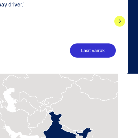
y driver.”
Lasīt vairāk