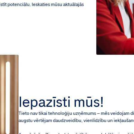
īstīt potenciālu. Ieskaties mūsu aktuālajās
Iepazīsti mūs!
Tieto nav tikai tehnoloģiju uzņēmums – mēs veidojam digi
augstu vērtējam daudzveidību, vienlīdzību un iekļaušan