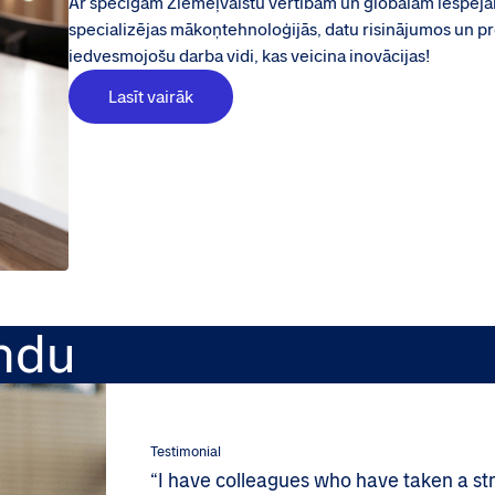
Ar spēcīgām Ziemeļvalstu vērtībām un globālām iespēj
specializējas mākoņtehnoloģijās, datu risinājumos un 
iedvesmojošu darba vidi, kas veicina inovācijas!
Lasīt vairāk
ndu
Testimonial
“I have colleagues who have taken a stra