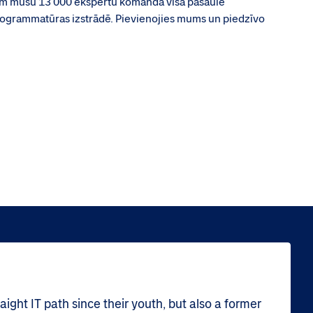
ām mūsu 13 000 ekspertu komanda visā pasaulē
programmatūras izstrādē. Pievienojies mums un piedzīvo
ight IT path since their youth, but also a former