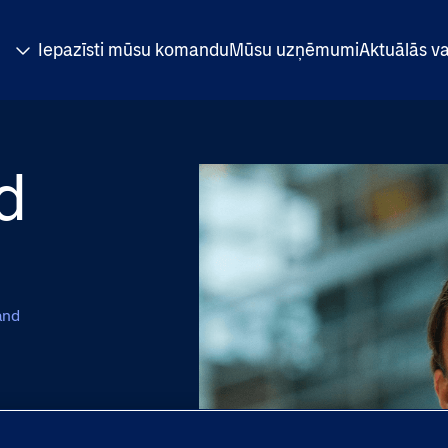
Iepazīsti mūsu komandu
Mūsu uzņēmumi
Aktuālās v
d
and