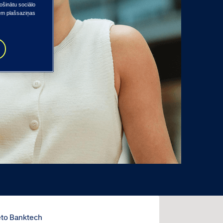
ošinātu sociālo
iem plašsaziņas
s
eto Banktech
Tieto Indt