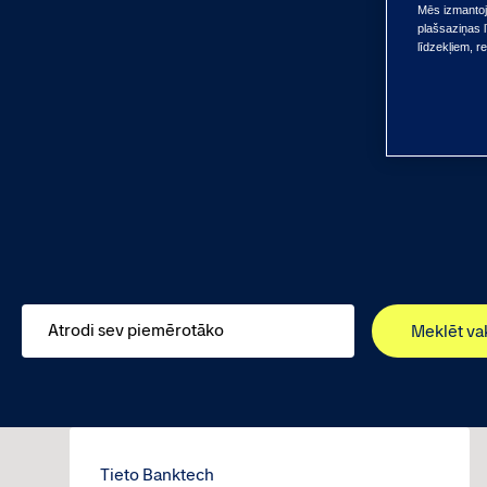
Mēs izmantoja
plašsaziņas l
līdzekļiem, r
Meklēt va
Tieto Banktech