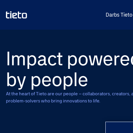
Darbs Tieto
Impact powere
by people
At the heart of Tieto are our people – collaborators, creators, 
problem-solvers who bring innovations to life.