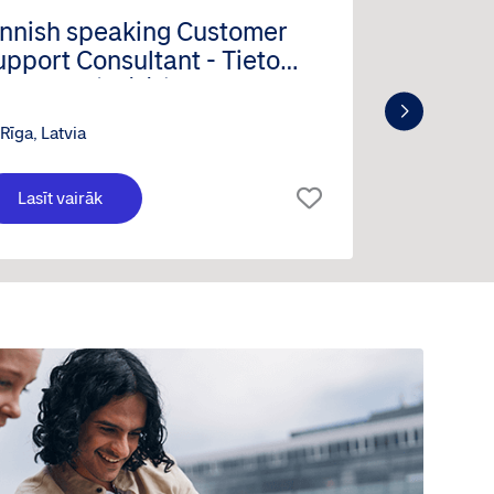
innish speaking Customer
Proble
upport Consultant - Tieto
Indtech
anktech (m/f/d)
Rīga, Latvia
Rīga, La
Lasīt vairāk
Lasīt 