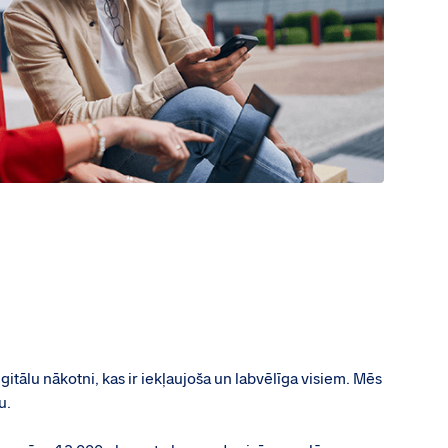
tālu nākotni, kas ir iekļaujoša un labvēlīga visiem. Mēs
u.