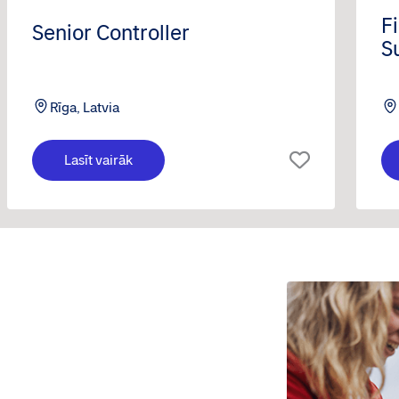
F
Senior Controller
S
B
Rīga, Latvia
Lasīt vairāk