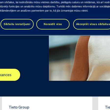
m sīkfailus, lai nodrošinātu mūsu vietnes darbību, pielāgotu saturu un reklāmas, kā arī nodr
īdzekļu funkcijas un analizētu mūsu datplūsmu. Turklāt mēs dalāmies informācijā ar sociālaj
eklāmdevējiem un analīzes partneriem par to, kā jūs izmantojat mūsu vietni.
Sīkfailu iestatījumi
Noraidīt visu
Akceptēt visus sīkfailu
kances
Tieto Group
Ti