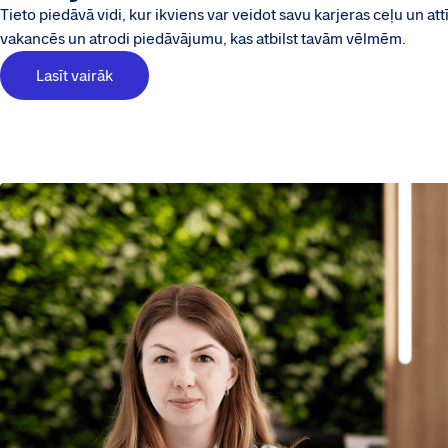
Tieto piedāvā vidi, kur ikviens var veidot savu karjeras ceļu un att
vakancēs un atrodi piedāvājumu, kas atbilst tavām vēlmēm.
Lasīt vairāk