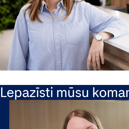
Lepazīsti mūsu koma