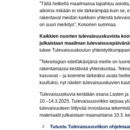
”Tällä hetkellä maailmassa tapahtuu asioita,
aikoina mikään ei ole tärkeämpää kuin se, e
rakentavat meidän kaikkien yhteistä tulevaisu
on suuri merkitys”, Kosonen summaa.
Kaikkien nuorten tulevaisuuskuvista koot
julkaistaan maailman tulevaisuuspäivänä
tukee Tulevaisuuskoulun yhteistyökumppani,
”Teknologian edelläkävijänä meille on luont
rakentamassa kestävää yhteiskuntaa. Teknol
kasvavat – ja koemme tärkeäksi avata heille
kuulluksi, nyt näiden tulevaisuuskuvien kautt
Tulevaisuuskuvia kerätään osana Lasten ja n
10.–14.3.2025. Tulevaisuusviikko tarjoaa yläk
tulevaisuuteen liittyvää innostavaa tekemist
materiaalit julkaistaan maanantaina 10.3. ke
Tutustu Tulevaisuusviikon ohjelmaa