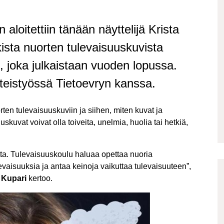
loitettiin tänään näyttelijä Krista
ista nuorten tulevaisuuskuvista
s, joka julkaistaan vuoden lopussa.
teistyössä Tietoevryn kanssa.
en tulevaisuuskuviin ja siihen, miten kuvat ja
skuvat voivat olla toiveita, unelmia, huolia tai hetkiä,
tta. Tulevaisuuskoulu haluaa opettaa nuoria
levaisuuksia ja antaa keinoja vaikuttaa tulevaisuuteen”,
 Kupari
kertoo.