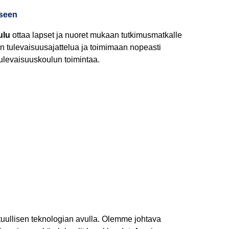
iseen
ulu
ottaa lapset ja nuoret mukaan tutkimusmatkalle
n tulevaisuusajattelua ja toimimaan nopeasti
ulevaisuuskoulun toimintaa.
tuullisen teknologian avulla. Olemme johtava