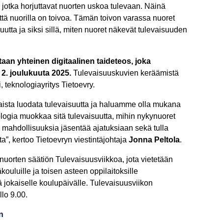
 jotka horjuttavat nuorten uskoa tulevaan. Näinä
ttä nuorilla on toivoa. Tämän toivon varassa nuoret
utta ja siksi sillä, miten nuoret näkevät tulevaisuuden
aan yhteinen digitaalinen taideteos, joka
 2. joulukuuta 2025.
Tulevaisuuskuvien keräämistä
 teknologiayritys Tietoevry.
aista luodata tulevaisuutta ja haluamme olla mukana
ogia muokkaa sitä tulevaisuutta, mihin nykynuoret
 mahdollisuuksia jäsentää ajatuksiaan sekä tulla
a”, kertoo Tietoevryn viestintäjohtaja
Jonna Peltola
.
uorten säätiön Tulevaisuusviikkoa, jota vietetään
ouluille ja toisen asteen oppilaitoksille
ä jokaiselle koulupäivälle. Tulevaisuusviikon
llo 9.00.
n