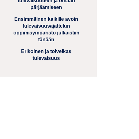
tulevaisuuteen ja omaan
pärjäämiseen
Ensimmäinen kaikille avoin
tulevaisuusajattelun
oppimisympäristö julkaistiin
tänään
Erikoinen ja toiveikas
tulevaisuus