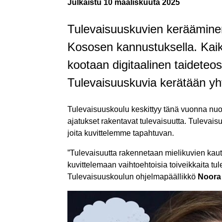
Julkaistu
10 maaliskuuta 2025
Tulevaisuuskuvien kerääminen a
Kososen kannustuksella. Kaik
kootaan digitaalinen taideteo
Tulevaisuuskuvia kerätään yh
Tulevaisuuskoulu keskittyy tänä vuonna nuort
ajatukset rakentavat tulevaisuutta. Tulevaisuu
joita kuvittelemme tapahtuvan.
”Tulevaisuutta rakennetaan mielikuvien kau
kuvittelemaan vaihtoehtoisia toiveikkaita tu
Tulevaisuuskoulun ohjelmapäällikkö
Noora