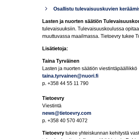
Osallistu tulevaisuuskuvien kerääm
Lasten ja nuorten säätiön Tulevaisuusko
tulevaisuuksiin. Tulevaisuuskoulussa opitaa
muuttuvassa maailmassa. Tietoevry tukee T
Lisätietoja:
Taina Tyrväinen
Lasten ja nuorten säätiön viestintäpäällikkö
taina.tyrvainen@nuori.fi
p. +358 44 55 11 790
Tietoevry
Viestintä
news@tietoevry.com
p. +358 40 570 4072
Tietoevry
tukee yhteiskunnan kehitystä vas