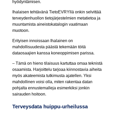
hyödyntämisen.
Ihalaisen tehtävänä TietoEVRYllä onkin selvittää
terveydenhuollon tietojärjestelmien metatietoa ja
muuntamista aineistokatalogin vaatimaan
muotoon.
Erityisen innoissaan Ihalainen on
mahdollisuudesta päästä tekemään töitä
dataosaajien kanssa koneoppimisen parissa.
– Tämä on hieno tilaisuus kartuttaa omaa teknistä
osaamista. Harjoittelu tarjoaa kiinnostavia aiheita
myös akateemista tutkimusta ajatellen. Yksi
mahdollinen voisi olla, miten rakentaa datan
pohjalta ennustemalleja esimerkiksi jonkin
sairauden hoitoon.
Terveysdata huippu-urheilussa