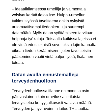
– Ideaalitilanteessa urheilija ja valmentaja
voisivat kerätä tietoa itse. Huippu-urheilun
tutkimustyössä tavoitteena onkin nykyistä
automaattisempi tiedonkeruu ja suurempi
datamäärä. Myös datan syöttämiseen tarvitaan
helppoja työkaluja. Toisaalta kaikissa lajeissa ei
ole vielä edes teknisiä sovelluksia lajin kannalta
oikean tiedon keräämiseen, joten tavoitteisiin
pääseminen vaatii vielä paljon työtä, Ihalainen
toteaa.
Datan avulla ennustemalleja
terveydenhuoltoon
Terveydenhuollossa tilanne on monelta osin
päinvastainen kuin urheilussa: erilaista
terveystietoa kertyy jatkuvasti valtavia määriä.
Terveyden ja hyvinvoinnin laitos THL tuottaa