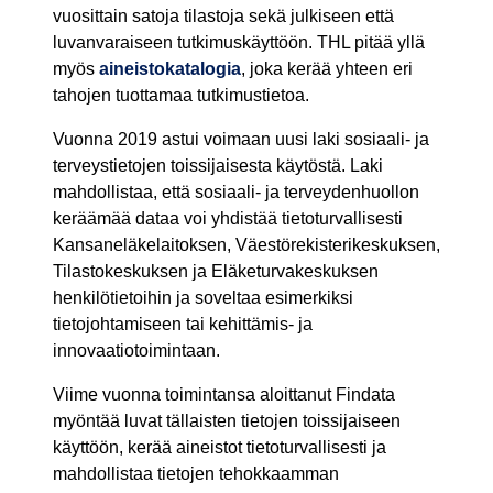
vuosittain satoja tilastoja sekä julkiseen että
luvanvaraiseen tutkimuskäyttöön. THL pitää yllä
myös
aineistokatalogia
, joka kerää yhteen eri
tahojen tuottamaa tutkimustietoa.
Vuonna 2019 astui voimaan uusi laki sosiaali- ja
terveystietojen toissijaisesta käytöstä. Laki
mahdollistaa, että sosiaali- ja terveydenhuollon
keräämää dataa voi yhdistää tietoturvallisesti
Kansaneläkelaitoksen, Väestörekisterikeskuksen,
Tilastokeskuksen ja Eläketurvakeskuksen
henkilötietoihin ja soveltaa esimerkiksi
tietojohtamiseen tai kehittämis- ja
innovaatiotoimintaan.
Viime vuonna toimintansa aloittanut Findata
myöntää luvat tällaisten tietojen toissijaiseen
käyttöön, kerää aineistot tietoturvallisesti ja
mahdollistaa tietojen tehokkaamman