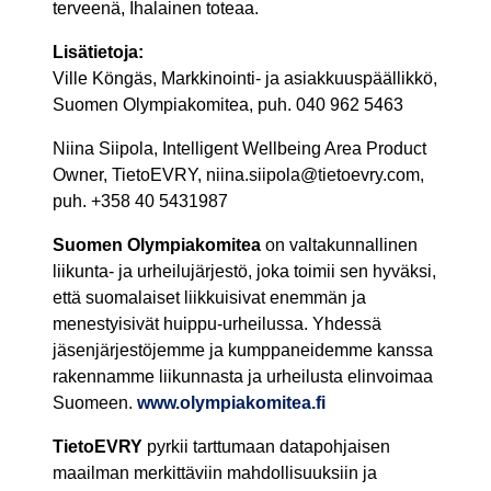
terveenä, Ihalainen toteaa.
Lisätietoja:
Ville Köngäs, Markkinointi- ja asiakkuuspäällikkö,
Suomen Olympiakomitea, puh. 040 962 5463
Niina Siipola, Intelligent Wellbeing Area Product
Owner, TietoEVRY, niina.siipola@tietoevry.com,
puh. +358 40 5431987
Suomen Olympiakomitea
on valtakunnallinen
liikunta- ja urheilujärjestö, joka toimii sen hyväksi,
että suomalaiset liikkuisivat enemmän ja
menestyisivät huippu-urheilussa. Yhdessä
jäsenjärjestöjemme ja kumppaneidemme kanssa
rakennamme liikunnasta ja urheilusta elinvoimaa
Suomeen.
www.olympiakomitea.fi
TietoEVRY
pyrkii tarttumaan datapohjaisen
maailman merkittäviin mahdollisuuksiin ja