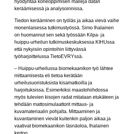
hyödyntää koneoppimisen malleja datan
keräämisessä ja analysoinnissa.
Tiedon kerääminen on työläs ja aikaa vievä vaihe
monenlaisessa tutkimustyössä. Simo Ihalainen
on huomannut sen sekä työssään Kilpa- ja
huippu-urheilun tutkimuskeskuksessa KIHUssa
että nykyisiin opintoihin liittyvässä
työharjoittelussa TietoEVRYssä.
– Huippu-urheilussa biomekaanikon työ lähtee
mittaamisesta eli tietoa kerätään
urheilusuoristuksista kisamatkoilla ja
harjoituksissa. Esimerkiksi maastohiihdossa
myös tulevien kisojen radat mitataan etukäteen ja
tehdään mattosimulaattorit mittaus- ja
kuvamateriaalin pohjalta. Mittaaminen ja
kuvantaminen vievät kuitenkin paljon aikaa ja
vaativat biomekaanikon läsnäoloa, Ihalainen
kertoo.