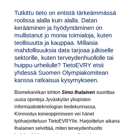
Tutkittu tieto on entistä tärkeämmässä
roolissa alalla kuin alalla. Datan
kerääminen ja hyödyntäminen on
mullistanut jo monia toimialoja, kuten
teollisuutta ja kauppaa. Millaisia
mahdollisuuksia data tarjoaa julkiselle
sektorille, kuten terveydenhuollolle tai
huippu-urheilulle? TietoEVRY etsii
yhdessä Suomen Olympiakomitean
kanssa ratkaisua kysymykseen.
Biomekaniikan tohtori
Simo Ihalainen
suorittaa
uusia opintoja Jyväskylän yliopiston
informaatioteknologian tiedekunnassa.
Kiinnostus koneoppimiseen vei hänet
työharjoitteluun TietoEVRYlle. Harjoittelun aikana
Ihalainen selvittää, miten terveydenhuolto