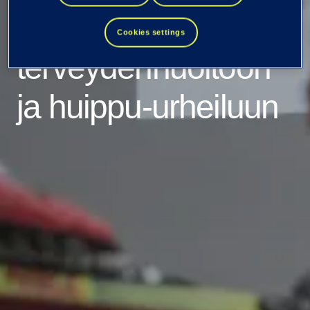
Datasta voimaa
Cookies settings
terveydenhuoltoon
ja huippu-urheiluun