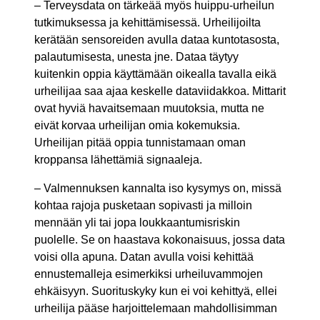
– Terveysdata on tärkeää myös huippu-urheilun
tutkimuksessa ja kehittämisessä. Urheilijoilta
kerätään sensoreiden avulla dataa kuntotasosta,
palautumisesta, unesta jne. Dataa täytyy
kuitenkin oppia käyttämään oikealla tavalla eikä
urheilijaa saa ajaa keskelle dataviidakkoa. Mittarit
ovat hyviä havaitsemaan muutoksia, mutta ne
eivät korvaa urheilijan omia kokemuksia.
Urheilijan pitää oppia tunnistamaan oman
kroppansa lähettämiä signaaleja.
– Valmennuksen kannalta iso kysymys on, missä
kohtaa rajoja pusketaan sopivasti ja milloin
mennään yli tai jopa loukkaantumisriskin
puolelle. Se on haastava kokonaisuus, jossa data
voisi olla apuna. Datan avulla voisi kehittää
ennustemalleja esimerkiksi urheiluvammojen
ehkäisyyn. Suorituskyky kun ei voi kehittyä, ellei
urheilija pääse harjoittelemaan mahdollisimman