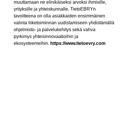
muuttamaan ne elinikäiseksi arvoksi ihmisille,
yrityksille ja yhteiskunnalle. TietoEBRYn
tavoitteena on olla asiakkaiden ensimmäinen
valinta liiketoiminnan uudistamiseen yhdistämällä
ohjelmisto- ja palvelukehitys sekä vahva
pyrkimys yhteisinnovaatioihin ja
ekosysteemeihin.
https://www.tietoevry.com
Ota yhteyttä
Niina Siipola
Portfolio Lead, AI and Data Solutions