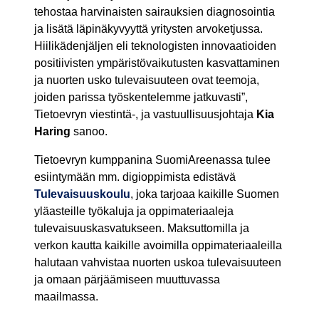
tehostaa harvinaisten sairauksien diagnosointia
ja lisätä läpinäkyvyyttä yritysten arvoketjussa.
Hiilikädenjäljen eli teknologisten innovaatioiden
positiivisten ympäristövaikutusten kasvattaminen
ja nuorten usko tulevaisuuteen ovat teemoja,
joiden parissa työskentelemme jatkuvasti”,
Tietoevryn viestintä-, ja vastuullisuusjohtaja
Kia
Haring
sanoo.
Tietoevryn kumppanina SuomiAreenassa tulee
esiintymään mm. digioppimista edistävä
Tulevaisuuskoulu
, joka tarjoaa kaikille Suomen
yläasteille työkaluja ja oppimateriaaleja
tulevaisuuskasvatukseen. Maksuttomilla ja
verkon kautta kaikille avoimilla oppimateriaaleilla
halutaan vahvistaa nuorten uskoa tulevaisuuteen
ja omaan pärjäämiseen muuttuvassa
maailmassa.