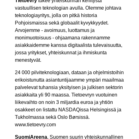
Tietoevry
tukee yhteiskunnan kehitystä
vastuullisen teknologian avulla. Olemme johtava
teknologiayritys, jolla on pitkä historia
Pohjoismaissa sekä globaalit kyvykkyydet.
Arvojemme - avoimuus, luottamus ja
monimuotoisuus - ohjaamana rakennamme
asiakkaidemme kanssa digitaalista tulevaisuutta,
jossa yritykset, yhteiskunnat ja ihmiskunta
menestyvät.
24 000 pilviteknologiaan, dataan ja ohjelmistoihin
erikoistunutta asiantuntijaamme ympäri maailmaa
palvelevat tuhansia yksityisen ja julkisen sektorin
asiakkaita yli 90 maassa. Tietoevryn vuotuinen
liikevaihto on noin 3 miljardia euroa ja yhtiön
osakkeet on listattu NASDAQissa Helsingissä ja
Tukholmassa sekä Oslo Børsissä.
www.tietoevry.com
SuomiAreena
, Suomen suurin yhteiskunnallinen