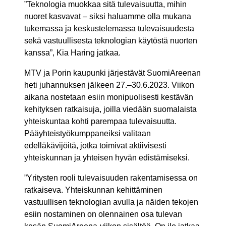
”Teknologia muokkaa sitä tulevaisuutta, mihin
nuoret kasvavat – siksi haluamme olla mukana
tukemassa ja keskustelemassa tulevaisuudesta
sekä vastuullisesta teknologian käytöstä nuorten
kanssa”, Kia Haring jatkaa.
MTV ja Porin kaupunki järjestävät SuomiAreenan
heti juhannuksen jälkeen 27.–30.6.2023. Viikon
aikana nostetaan esiin monipuolisesti kestävän
kehityksen ratkaisuja, joilla viedään suomalaista
yhteiskuntaa kohti parempaa tulevaisuutta.
Pääyhteistyökumppaneiksi valitaan
edelläkävijöitä, jotka toimivat aktiivisesti
yhteiskunnan ja yhteisen hyvän edistämiseksi.
”Yritysten rooli tulevaisuuden rakentamisessa on
ratkaiseva. Yhteiskunnan kehittäminen
vastuullisen teknologian avulla ja näiden tekojen
esiin nostaminen on olennainen osa tulevan