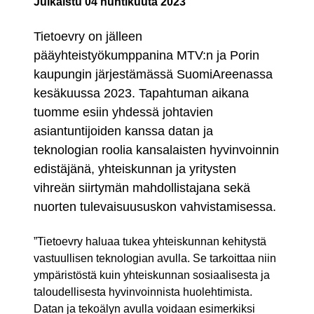
Julkaistu
04 huhtikuuta 2023
Tietoevry on jälleen
pääyhteistyökumppanina MTV:n ja Porin
kaupungin järjestämässä SuomiAreenassa
kesäkuussa 2023. Tapahtuman aikana
tuomme esiin yhdessä johtavien
asiantuntijoiden kanssa datan ja
teknologian roolia kansalaisten hyvinvoinnin
edistäjänä, yhteiskunnan ja yritysten
vihreän siirtymän mahdollistajana sekä
nuorten tulevaisuususkon vahvistamisessa.
”Tietoevry haluaa tukea yhteiskunnan kehitystä
vastuullisen teknologian avulla. Se tarkoittaa niin
ympäristöstä kuin yhteiskunnan sosiaalisesta ja
taloudellisesta hyvinvoinnista huolehtimista.
Datan ja tekoälyn avulla voidaan esimerkiksi