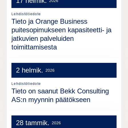
17 helmik.
2026
Lehdistötiedote
Tieto ja Orange Business
puitesopimukseen kapasiteetti- ja
jatkuvien palveluiden
toimittamisesta
2 helmik.
2026
Lehdistötiedote
Tieto on saanut Bekk Consulting
AS:n myynnin päätökseen
28 tammik.
2026