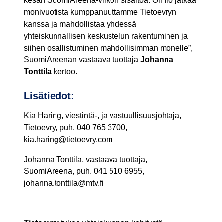
kesän SuomiAreena-viikon sisältöä. On ilo jatkaa
monivuotista kumppanuuttamme Tietoevryn
kanssa ja mahdollistaa yhdessä
yhteiskunnallisen keskustelun rakentuminen ja
siihen osallistuminen mahdollisimman monelle”,
SuomiAreenan vastaava tuottaja
Johanna
Tonttila
kertoo.
Lisätiedot:
Kia Haring, viestintä-, ja vastuullisuusjohtaja,
Tietoevry, puh. 040 765 3700,
kia.haring@tietoevry.com
Johanna Tonttila, vastaava tuottaja,
SuomiAreena, puh. 041 510 6955,
johanna.tonttila@mtv.fi