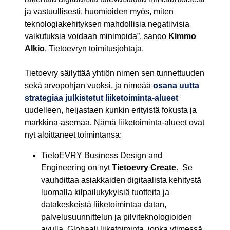
ja vastuullisesti, huomioiden myös, miten
teknologiakehityksen mahdollisia negatiivisia
vaikutuksia voidaan minimoida”, sanoo
Kimmo
Alkio
, Tietoevryn toimitusjohtaja.
Tietoevry säilyttää yhtiön nimen sen tunnettuuden
sekä arvopohjan vuoksi, ja nimeää
osana uutta
strategiaa julkistetut liiketoiminta-alueet
uudelleen, heijastaen kunkin erityistä fokusta ja
markkina-asemaa. Nämä liiketoiminta-alueet ovat
nyt aloittaneet toimintansa:
TietoEVRY Business Design and
Engineering on nyt
Tietoevry Create
. Se
vauhdittaa asiakkaiden digitaalista kehitystä
luomalla kilpailukykyisiä tuotteita ja
datakeskeistä liiketoimintaa datan,
palvelusuunnittelun ja pilviteknologioiden
avulla. Globaali liiketoiminta, jonka ytimessä