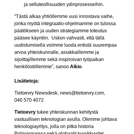
ja selluteollisuuden ydinprosesseihin.
“Tästä alkaa yhtiöllemme uusi innostava vaihe,
jonka myötä integraatio-ohjelmamme on tulossa
päätökseen ja uuden strategiamme toteutus
pääsee käyntiin. Uskon vahvasti, että tällä
uudistumisella voimme luoda entistä suurempaa
arvoa yhteiskunnalle, asiakkaillemme ja
sijoittajillemme sekä inspiroivan työpaikan
henkilöstöllemme”, sanoo
Alkio
.
Lisätietoja:
Tietoevry Newsdesk, news@tietoevry.com,
040 570 4072
Tietoevry
tukee yhteiskunnan kehitystä
vastuullisen teknologian avulla. Olemme johtava
teknologiayritys, jolla on pitkä historia
Pohjoismaissa sekä globaalit kyvykkyydet.