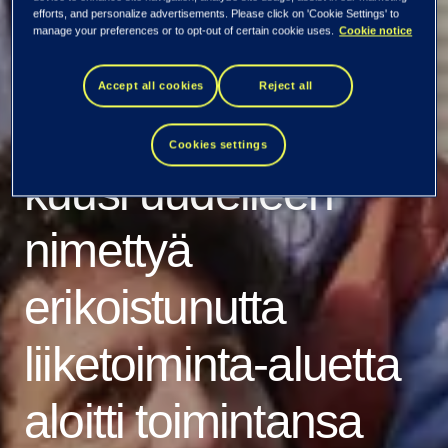
Tietoevry julkistaa
efforts, and personalize advertisements. Please click on 'Cookie Settings' to
manage your preferences or to opt-out of certain cookie uses.
Cookie notice
uudistetun brändin
Accept all cookies
Reject all
ja identiteetin –
Cookies settings
kuusi uudelleen
nimettyä
erikoistunutta
liiketoiminta-aluetta
aloitti toimintansa