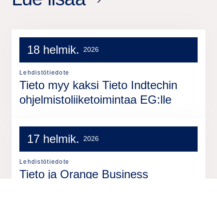
18 helmik.
2026
Lehdistötiedote
Tieto myy kaksi Tieto Indtechin
ohjelmistoliiketoimintaa EG:lle
17 helmik.
2026
Lehdistötiedote
Tieto ja Orange Business
puitesopimukseen kapasiteetti- ja
jatkuvien palveluiden