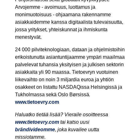
Arvojemme - avoimuus, luottamus ja
monimuotoisuus - ohjaamana rakennamme
asiakkaidemme kanssa digitaalista tulevaisuutta,
jossa yritykset, yhteiskunnat ja ihmiskunta
menestyvät.
24 000 pilviteknologiaan, dataan ja ohjelmistoihin
erikoistunutta asiantuntijaamme ympäri maailmaa
palvelevat tuhansia yksityisen ja julkisen sektorin
asiakkaita yli 90 maassa. Tietoevryn vuotuinen
liikevaihto on noin 3 miljardia euroa ja yhtiön
osakkeet on listattu NASDAQissa Helsingissä ja
Tukholmassa sekä Oslo Børsissä
.
www.tietoevry.com
Haluatko tietää lisää? Vieraile osoitteessa
www.tietoevry.com
tai katso uusi
brändivideomme
, joka kuvailee uutta
missiotamme.