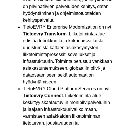
on pilvinatiivien palveluiden kehitys, datan
hyödyntäminen ja ohjelmistotuotteiden
kehityspalvelut.
TietoEVRY Enterprise Modernization on nyt
Tietoevry Transform
. Liiketoiminta-alue
edistää tehokkuutta ja kokonaisvaltaista
uudistumista kattaen asiakasyritysten
liiketoimintaprosessit, sovellukset ja
infrastruktuurin. Toiminta perustuu vankkaan
asiakastuntemukseen, globaaliin pilvi- ja
dataosaamiseen sekä automaation
hyödyntämiseen.
TietoEVRY Cloud Platform Services on nyt
Tietoevry Connect
. Liiketoiminta-alue
keskittyy skaalautuviin monipilvipalveluihin
ja laajaan infrastruktuurivalikoimaan,
varmistaen asiakkaiden liiketoiminnan
tietoturvan, joustavuuden ja