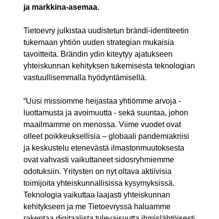
ja markkina-asemaa.
Tietoevry julkistaa uudistetun brändi-identiteetin
tukemaan yhtiön uuden strategian mukaisia
tavoitteita. Brändin ydin kiteytyy ajatukseen
yhteiskunnan kehityksen tukemisesta teknologian
vastuullisemmalla hyödyntämisellä.
“Uusi missiomme heijastaa yhtiömme arvoja -
luottamusta ja avoimuutta - sekä suuntaa, johon
maailmamme on menossa. Viime vuodet ovat
olleet poikkeuksellisia – globaali pandemiakriisi
ja keskustelu etenevästä ilmastonmuutoksesta
ovat vahvasti vaikuttaneet sidosryhmiemme
odotuksiin. Yritysten on nyt oltava aktiivisia
toimijoita yhteiskunnallisissa kysymyksissä.
Teknologia vaikuttaa laajasti yhteiskunnan
kehitykseen ja me Tietoevryssä haluamme
rakentaa digitaalista tulevaisuutta ihmislähtöisesti