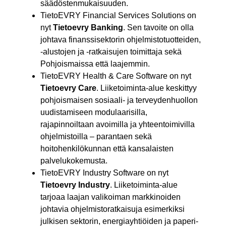
säädöstenmukaisuuden.
TietoEVRY Financial Services Solutions on
nyt
Tietoevry Banking
. Sen tavoite on olla
johtava finanssisektorin ohjelmistotuotteiden,
-alustojen ja -ratkaisujen toimittaja sekä
Pohjoismaissa että laajemmin.
TietoEVRY Health & Care Software on nyt
Tietoevry Care
. Liiketoiminta-alue keskittyy
pohjoismaisen sosiaali- ja terveydenhuollon
uudistamiseen modulaarisilla,
rajapinnoiltaan avoimilla ja yhteentoimivilla
ohjelmistoilla – parantaen sekä
hoitohenkilökunnan että kansalaisten
palvelukokemusta.
TietoEVRY Industry Software on nyt
Tietoevry Industry
. Liiketoiminta-alue
tarjoaa laajan valikoiman markkinoiden
johtavia ohjelmistoratkaisuja esimerkiksi
julkisen sektorin, energiayhtiöiden ja paperi-