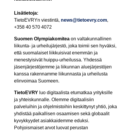
Lisätietoja:
TietoEVRYn viestintä,
news@tietoevry.com
,
+358 40 570 4072
Suomen Olympiakomitea
on valtakunnallinen
liikunta- ja urheilujärjestö, joka toimii sen hyväksi,
että suomalaiset liikkuisivat enemmän ja
menestyisivät huippu-urheilussa. Yhdessä
jäsenjärjestöjemme ja liikunnan aluejärjestöjen
kanssa rakennamme liikunnasta ja urheilusta
elinvoimaa Suomeen.
TietoEVRY
luo digitaalista etumatkaa yrityksille
ja yhteiskunnalle. Olemme digitaalisiin
palveluihin ja ohjelmistoihin keskittynyt yhtiö, joka
yhdistää paikallisen osaamisen sekä globaalit
kyvykkyydet asiakkaidemme eduksi.
Pohjoismaiset arvot luovat perustan