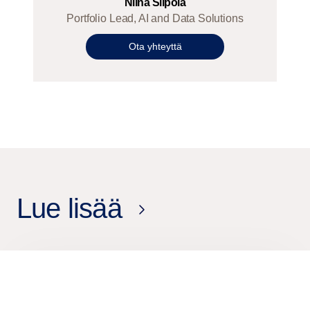
Niina Siipola
Portfolio Lead, AI and Data Solutions
Ota yhteyttä
Lue lisää
18 helmik.
2026