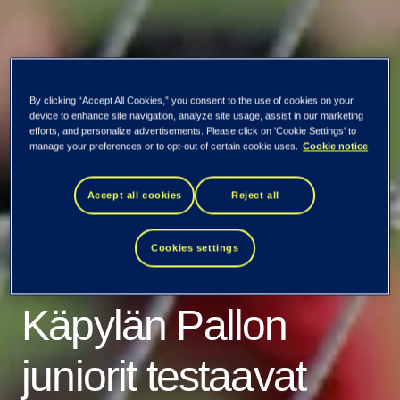
By clicking “Accept All Cookies,” you consent to the use of cookies on your
Kaikki uutiset ja tiedotteet
device to enhance site navigation, analyze site usage, assist in our marketing
efforts, and personalize advertisements. Please click on 'Cookie Settings' to
manage your preferences or to opt-out of certain cookie uses.
Cookie notice
Perustuuko
Accept all cookies
Reject all
urheiluvalmennus
Cookies settings
mutuun vai dataan?
Käpylän Pallon
juniorit testaavat