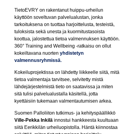
TietoEVRY on rakentanut huippu-urheilun
käyttöön soveltuvan palvelualustan, jonka
tarkoituksena on tuottaa harjoittelusta, testeistä,
tuloksista sekä unesta ja kuormitustasoista
koottua, jalostettua tietoa valmennuksen käyttöön.
360° Training and Wellbeing -ratkaisu on ollut
kokeiltavana nuorten
yhdistetyn
valmennusryhmissä.
Kokeiluprojektissa on lähdetty liikkeelle siitä, mitä
tietoa valmentaja tarvitsee, selvitetty mistä
lähdejärjestelmistä tieto on saatavissa ja miten
sitä tulisi palvelualustalla käsitellä, jotta
kyettäisiin tukemaan valmentautumisen arkea.
Suomen Palloliiton tutkimus- ja kehityspäällikkö
Ville-Pekka Inkilä
innostui hankkeesta kuultuaan
siitä Eerikkilän urheiluopistolla. Häntä kiinnostaa