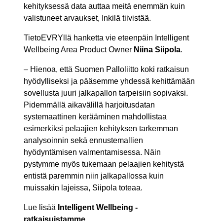
kehityksessä data auttaa meitä enemmän kuin
valistuneet arvaukset, Inkilä tiivistää.
TietoEVRYllä hanketta vie eteenpäin Intelligent
Wellbeing Area Product Owner
Niina Siipola
.
– Hienoa, että Suomen Palloliitto koki ratkaisun
hyödylliseksi ja pääsemme yhdessä kehittämään
sovellusta juuri jalkapallon tarpeisiin sopivaksi.
Pidemmällä aikavälillä harjoitusdatan
systemaattinen kerääminen mahdollistaa
esimerkiksi pelaajien kehityksen tarkemman
analysoinnin sekä ennustemallien
hyödyntämisen valmentamisessa. Näin
pystymme myös tukemaan pelaajien kehitystä
entistä paremmin niin jalkapallossa kuin
muissakin lajeissa, Siipola toteaa.
Lue lisää
Intelligent Wellbeing -
ratkaisuistamme.