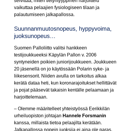
selvittää, miten tietyntyyppinen harjoittelu
vaikuttaa pelaajien fysiologiseen tilaan ja
palautumiseen jalkapallossa.
Suunnanmuutosnopeus, hyppyvoima,
juoksunopeus…
Suomen Palloliitto valitsi hankkeen
testijoukkueeksi Käpylän Pallon v. 2006
syntyneiden poikien juniorijoukkueen. Joukkueen
20 jäsenellä on jo käytössään Polarin syke- ja
liikesensorit. Niiden avulla on tarkoitus alkaa
kerätä dataa heti, kun koronarajoitukset hellittävät
ja pojat pääsevät takaisin kentälle pelaamaan ja
harjoittelemaan.
– Olemme määritelleet yhteistyössä Eerikkilän
urheiluopiston johtajan
Hannele Forsmanin
kanssa, millaista tietoa pelaajilta kerätään.
Jalkapallossa nopein juoksija ei aina ole paras,