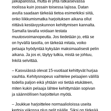
jalkapallossa, mutta ei yhtä ratkaisevassa
roolissa kuin jossain toisessa lajissa. Datan
avulla saadaan tärkeää tietoa esimerkiksi siitä,
onko liikkumismatka harjoituksen aikana ollut
riittävä kestävyyskunnon kehittymisen kannalta.
Samalla tavalla voidaan testata
muutosvoimanopeutta. Jos tiedetään jo, että se
on hyvällä tasolla, on tärkeää mitata, voiko
pelaaja hyödyntää kykyään maksimaalisesti pelin
aikana. Ja jos ei, täytyy tutkia, mistä se johtuu,
Inkilä selvittää.
– Kasvuiässä olevat 15-vuotiaat kehittyvät hurjaa
vauhtia. Kehitysnopeus vaihtelee pelaajien välillä
todella paljon eikä yhtään voi tietää etukäteen,
miten kukin pelaaja lähtee kehittymään sopivan
ja säännöllisen harjoittelun myötä.
– Joukkue harjoittelee normaalioloissa useita
kertoja viikossa plus pelit päälle. Siksi on tärkeää