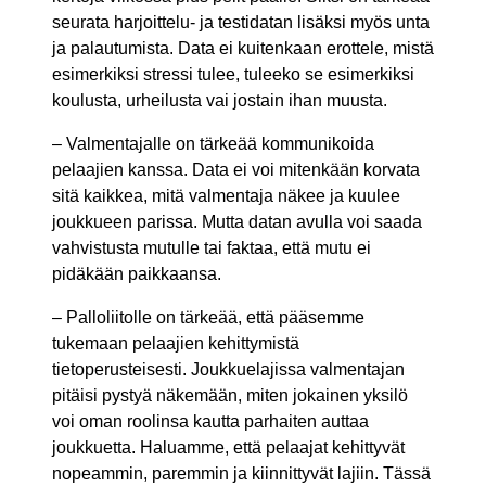
seurata harjoittelu- ja testidatan lisäksi myös unta
ja palautumista. Data ei kuitenkaan erottele, mistä
esimerkiksi stressi tulee, tuleeko se esimerkiksi
koulusta, urheilusta vai jostain ihan muusta.
– Valmentajalle on tärkeää kommunikoida
pelaajien kanssa. Data ei voi mitenkään korvata
sitä kaikkea, mitä valmentaja näkee ja kuulee
joukkueen parissa. Mutta datan avulla voi saada
vahvistusta mutulle tai faktaa, että mutu ei
pidäkään paikkaansa.
– Palloliitolle on tärkeää, että pääsemme
tukemaan pelaajien kehittymistä
tietoperusteisesti. Joukkuelajissa valmentajan
pitäisi pystyä näkemään, miten jokainen yksilö
voi oman roolinsa kautta parhaiten auttaa
joukkuetta. Haluamme, että pelaajat kehittyvät
nopeammin, paremmin ja kiinnittyvät lajiin. Tässä