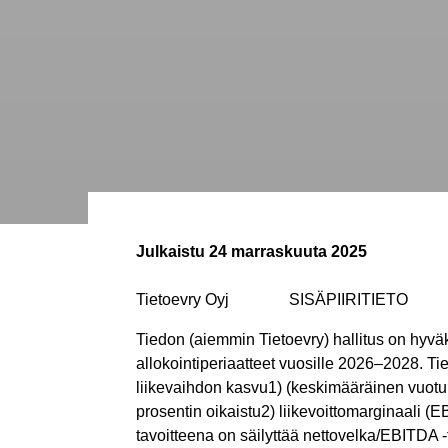
Julkaistu
24 marraskuuta 2025
Tietoevry Oyj SISÄPIIRITIETO 24.
Tiedon (aiemmin Tietoevry) hallitus on hyväk
allokointiperiaatteet vuosille 2026–2028. Ti
liikevaihdon kasvu1) (keskimääräinen vuotu
prosentin oikaistu2) liikevoittomarginaali 
tavoitteena on säilyttää nettovelka/EBITDA -