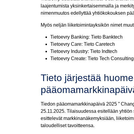
laajentumista yksinkertaisemmalla ja merkity
nimenmuutos edellyttää yhtiökokouksen pää
Myös neljän liiketoimintayksikön nimet muut
Tietoevry Banking: Tieto Banktech
Tietoevry Care: Tieto Caretech
Tietoevry Industry: Tieto Indtech
Tietoevry Create: Tieto Tech Consulting
Tieto järjestää huom
pääomamarkkinapäiv
Tiedon pääomamarkkinapäivä 2025 ” Changin
25.11.2025. Tilaisuudessa esitellään yhtiön s
esittelevät markkinanäkemyksiään, liiketoimi
taloudelliset tavoitteensa.