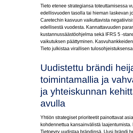
Tieto etenee strategiansa toteuttamisessa 
edellisvuoden tasolla tai hieman laskevan jo
Caretechin kasvuun vaikuttavista negatiivis
edellisestä vuodesta. Kannattavuuden paran
kustannussäästöohjelma sekä IFRS 5 -standar
vaikutuksen päättyminen. Kasvuhankkeiden 
Tieto julkistaa virallisen tulosohjeistuksen
Uudistettu brändi heij
toimintamallia ja vahv
ja yhteiskunnan kehit
avulla
Yhtiön strategiset prioriteetit painottavat a
kohdennettua kansainvälistä laajentumista.
Tietoevry uudistaa brändinsä. Uusi brändi h