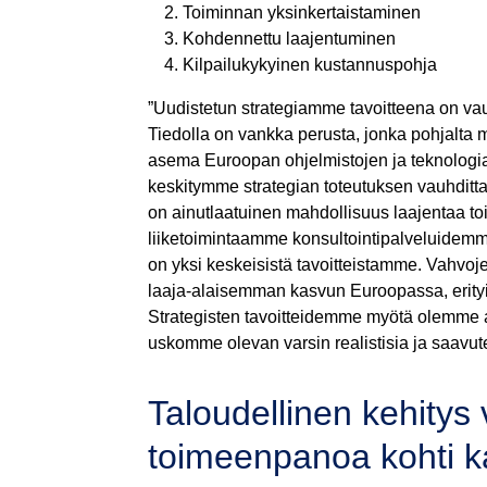
Toiminnan yksinkertaistaminen
Kohdennettu laajentuminen
Kilpailukykyinen kustannuspohja
”Uudistetun strategiamme tavoitteena on vau
Tiedolla on vankka perusta, jonka pohjalta 
asema Euroopan ohjelmistojen ja teknologiako
keskitymme strategian toteutuksen vauhditta
on ainutlaatuinen mahdollisuus laajentaa toi
liiketoimintaamme konsultointipalveluidem
on yksi keskeisistä tavoitteistamme. Vahv
laaja-alaisemman kasvun Euroopassa, erityi
Strategisten tavoitteidemme myötä olemme as
uskomme olevan varsin realistisia ja saavut
Taloudellinen kehitys
toimeenpanoa kohti 