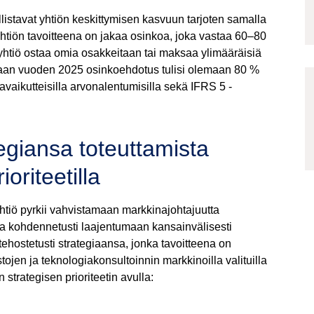
istavat yhtiön keskittymisen kasvuun tarjoten samalla
htiön tavoitteena on jakaa osinkoa, joka vastaa 60–80
 yhtiö ostaa omia osakkeitaan tai maksaa ylimääräisiä
aan vuoden 2025 osinkoehdotus tulisi olemaan 80 %
tavaikutteisilla arvonalentumisilla sekä IFRS 5 -
tegiansa toteuttamista
ioriteetilla
yhtiö pyrkii vahvistamaan markkinajohtajuutta
a kohdennetusti laajentumaan kansainvälisesti
a tehostetusti strategiaansa, jonka tavoitteena on
jen ja teknologiakonsultoinnin markkinoilla valituilla
n strategisen prioriteetin avulla: