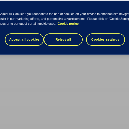
Accept All Cookies,” you consent to the use of cookies on your device to enhance site naviga
ssist in our marketing efforts, and personalize advertisements. Please click on 'Cookie Setti
ces or to opt-out of certain cookie uses.
Cookie notice
Accept all cookies
Reject all
Cookies settings