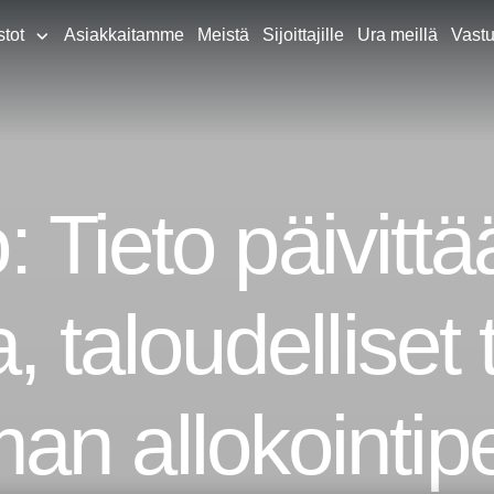
stot
Asiakkaitamme
Meistä
Sijoittajille
Ura meillä
Vastu
o: Tieto päivittä
, taloudelliset
n allokointip