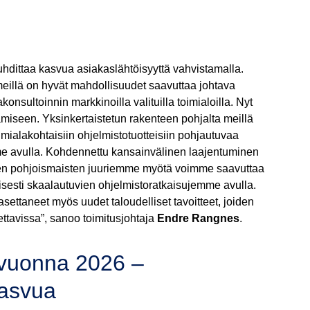
hdittaa kasvua asiakaslähtöisyyttä vahvistamalla.
meillä on hyvät mahdollisuudet saavuttaa johtava
nsultoinnin markkinoilla valituilla toimialoilla. Nyt
miseen. Yksinkertaistetun rakenteen pohjalta meillä
mialakohtaisiin ohjelmistotuotteisiin pohjautuvaa
me avulla. Kohdennettu kansainvälinen laajentuminen
ojen pohjoismaisten juuriemme myötä voimme saavuttaa
sesti skaalautuvien ohjelmistoratkaisujemme avulla.
ettaneet myös uudet taloudelliset tavoitteet, joiden
ettavissa”, sanoo toimitusjohtaja
Endre Rangnes
.
 vuonna 2026 –
kasvua