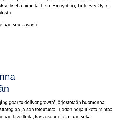
ksellisellä nimellä Tieto. Emoyhtiön, Tietoevry Oyj:n,
töstä.
etaan seuraavasti:
enna
än
g gear to deliver growth” järjestetään huomenna
trategiaa ja sen toteutusta. Tiedon neljä liiketoimintaa
nnan tavoitteita, kasvusuunnitelmiaan ​​sekä