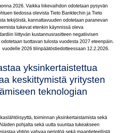
vuonna 2026. Vaikka liikevaihdon odotetaan pysyvän
htuen tiedossa olevista Tieto Banktechin ja Tieto
ista tekijöistä, kannattavuuden odotetaan paranevan
emista tukevat etenkin käynnissä oleva
diin liittyvän kustannusrasitteen negatiivisen
odotetaan tuottavan tulosta vuodesta 2027 eteenpäin.
sa vuodelle 2026 tilinpäätöstiedotteessaan 12.2.2026.
astaa yksinkertaistettua
aa keskittymistä yritysten
tämiseen teknologian
siakaslähtöisyyttä, toiminnan yksinkertaistamista sekä
 Näiden pohjalta sekä uutta suuntaa tukeakseen
eijastaa yhtiön vahvaa perintöä sekä maantieteellistä