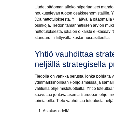
Uudet pääoman allokointiperiaatteet mahdoll
houkuttelevan tuoton osakkeenomistajille. Y
%:a nettotuloksesta. Yli jäävällä pääomalla
osinkoja. Tiedon tämänhetkisen arvion muk
nettotuloksesta, joka on oikaistu ei-kassavir
standardiin liittyvällä kustannusrasitteella.
Yhtiö vauhdittaa stra
neljällä strategisella pr
Tiedolla on vankka perusta, jonka pohjalta 
ydinmarkkinoillaan Pohjoismaissa ja samall
valituilla ohjelmistotuotteilla. Yhtiö toteutta
saavuttaa johtava asema Euroopan ohjelmisto
toimialoilla. Tieto vauhdittaa toteutusta neljä
Asiakas edellä