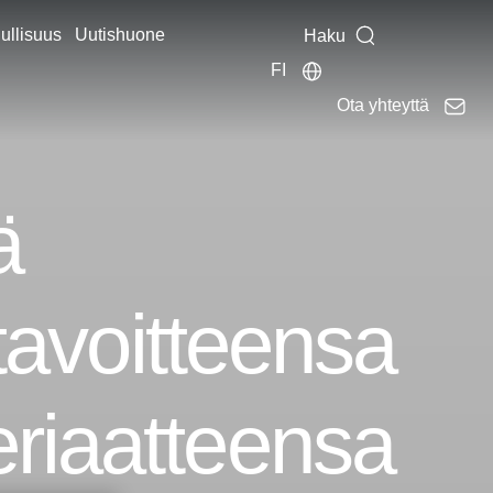
ullisuus
Uutishuone
Haku
FI
Ota yhteyttä
ä
 tavoitteensa
eriaatteensa