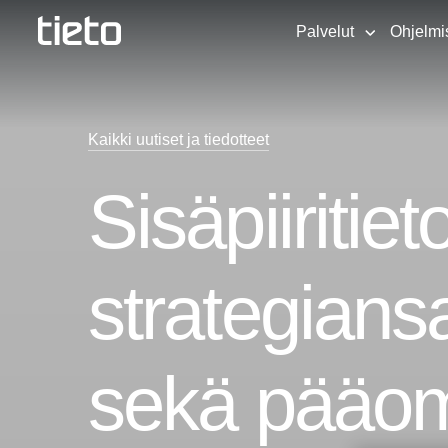
Palvelut
Ohjelmi
Kaikki uutiset ja tiedotteet
Sisäpiiritiet
strategiansa
sekä pääoma