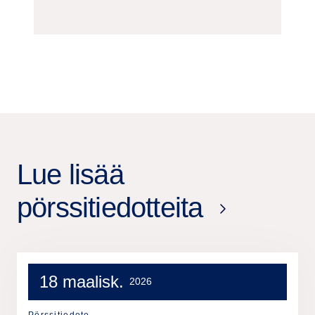
Lue lisää
pörssitiedotteita
18 maalisk.
2026
Pörssitiedote