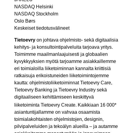
NASDAQ Helsinki
NASDAQ Stockholm
Oslo Børs
Keskeiset tiedotusvälineet
Tietoevry
on johtava ohjelmisto- sekä digitaalisia
kehitys- ja konsultointipalveluita tarjoava yritys.
Toimimme maailmanlaajuisesti ja globaalien
kyvykkyyksien myötä tarjoamme asiakkaillemme
eri toimialoilla liiketoiminnan kannalta kriittisiä
ratkaisuja erikoistuneiden liiketoimintojemme
kautta: ohjelmistoliiketoiminnat Tietoevry Care,
Tietoevry Banking ja Tietoevry Industry sekä
digitaaliseen kehittämiseen keskittyvä
liiketoiminta Tietoevry Create. Kaikkiaan 16 000*
asiantuntijallamme on vahvaa osaamista
toimialakohtaisten ohjelmistojen, designin,
pilvipalveluiden ja tekoälyn alueilla – ja autamme