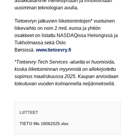
asiakkaitamme menestymään ja innovoimaan
uusimman teknologian avulla.
Tietoevryn jatkuvien liiketoimintojen*
vuotuinen
liikevaihto on noin 2 mrd. euroa ja yhtiön
osakkeet on listattu NASDAQissa Helsingissä ja
Tukholmassa sekä Oslo
Børsissä.
www.tietoevry.fi
*Tietoevry Tech Services -aluetta ei huomioida,
koska liiketoiminnan myynnistä on allekirjoitettu
sopimus maaliskuussa 2025. Kaupan arvioidaan
toteutuvan vuoden kolmannella neljänneksellä.
LIITTEET
TIETO fills 18062025.xlsx