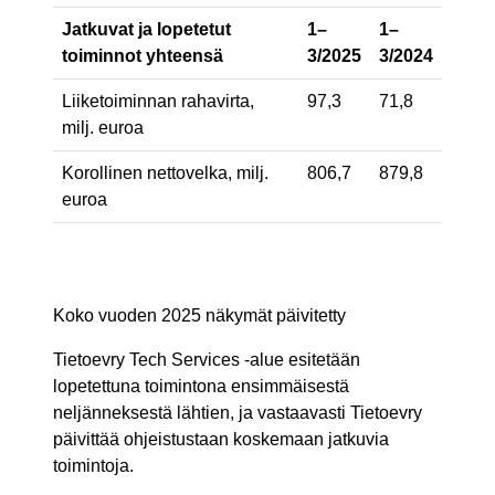
Jatkuvat ja lopetetut
1–
1–
toiminnot yhteensä
3/2025
3/2024
Liiketoiminnan rahavirta,
97,3
71,8
milj. euroa
Korollinen nettovelka, milj.
806,7
879,8
euroa
Koko vuoden 2025 näkymät päivitetty
Tietoevry Tech Services -alue esitetään
lopetettuna toimintona ensimmäisestä
neljänneksestä lähtien, ja vastaavasti Tietoevry
päivittää ohjeistustaan koskemaan jatkuvia
toimintoja.