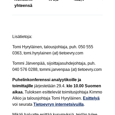
yhteensä
Lisätietoja:
Tomi Hyryläinen, talousjohtaja, puh. 050 555
0363, tomi.hyrylainen (at) tietoevry.com
Tommi Järvenpää, sijoittajasuhdejohtaja, puh.
040 576 0288, tommi.jarvenpaa (at) tietoevry.com
Puhelinkonferenssi analyytikoille ja
toimittajille
järjestetään 29.4.
klo 10.00 Suomen
aikaa.
Tuloksen esittelevät toimitusjohtaja Kimmo
Alkio ja talousjohtaja Tomi Hyryläinen.
Esittelyä
voi seurata
Tietoevryn internetsivuilla
.
Mikäli haluatte esittää kysymyksiä, teidän tulee