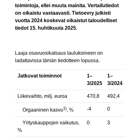
toimintoja, ellei muuta mainita. Vertailutiedot
on oikaistu vastaavasti. Tietoevry julkisti
vuotta 2024 koskevat oikaistut taloudelliset
tiedot 15. huhtikuuta 2025.
Laaja osavuosikatsaus taulukoineen on
ladattavissa tämän tiedotteen lopussa.
Jatkuvat toiminnot
1–
1–
3/2025
3/2024
Liikevaihto, milj. euroa
470,8
492,4
1)
-4
0
Orgaaninen kasvu
, %
Yrityskauppojen vaikutus,
0
3
%