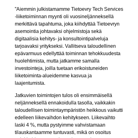
”Aiemmin julkistamamme Tietoevry Tech Services
-liiketoiminnan myynti oli vuosineljänneksellä
merkittävä tapahtuma, joka kiihdyttää Tietoevryn
asemointia johtavaksi ohjelmistoja sekä
digitaalisia kehitys- ja konsultointipalveluja
tarjoavaksi yritykseksi. Vallitseva taloudellinen
epävarmuus edellyttää toiminnan tehokkuudesta
huolehtimista, mutta jatkamme samalla
investointeja, joilla tuetaan erikoistuneiden
liiketoiminta-alueidemme kasvua ja
laajentumista.
Jatkuvien toimintojen tulos oli ensimmäisellä
neljänneksellä ennakoidulla tasolla, vaikkakin
taloudellisen toimintaympäristön heikkous vaikutti
edelleen liikevaihdon kehitykseen. Liikevaihto
laski 4 %, mutta pystyimme vahvistamaan
tilauskantaamme tuntuvasti, mikä on osoitus