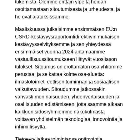
tukemista. Olemme erittäin ylpeitä heidän
osoittamastaan sitoutumisesta ja urheudesta, ja
he ovat ajatuksissamme.
Maaliskuussa julkaisimme ensimmäisen EU:n
CSRD-kestävyysraportointidirektiivin mukaisen
kestävyysselvityksemme ja sen yhteydessä
ensimmäiset vuonna 2024 antamaamme
vastuullisuussitoumukseen liittyvät vuositason
tulokset. Sitoumus on erottamaton osa yhtiömme
perustaa, ja se kattaa kolme osa-aluetta:
ilmastotoimet, eettisen toiminnan ja sosiaalisen
vaikuttavuuden. Sitoudumme jatkossakin
vahvasti moninaisuuden, yhdenvertaisuuden ja
osallisuuden edistämiseen, jotta saamme aikaan
kaikkien sidosryhmiemme näkökulmasta
voittavan yhdistelmän teknologiaa, innovointia ja
inhimillisyyttä.
Tietoevry jatkaa toimintansa optimointia