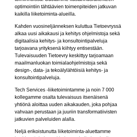
optimointiin tähtäävien toimenpiteiden jatkuvan
kaikilla liiketoiminta-alueilla.
Kahden vuosineljänneksen kuluttua Tietoevryssä
alkaa uusi aikakausi ja kehitys ohjelmistoja sekä
digitaalisia kehitys- ja konsultointipalveluja
tarjoavana yrityksenä kiihtyy entisestään.
Tulevaisuuden Tietoevry keskittyy tarjoamaan
maailmanluokan toimialaohjelmistoja sekä
design-, data- ja tekoälylähtöisiä kehitys- ja
konsultointipalveluja.
Tech Services -liiketoimintamme ja noin 7 000
kollegamme osalta tulevaisuus itsenäisenä
yhtiönä aloittaa uuden aikakauden, joka pohjaa
vahvaan perustaan ja juuriin transformatiivisten
jatkuvien palveluiden alalla.
Neljä erikoistunutta liiketoiminta-aluettamme