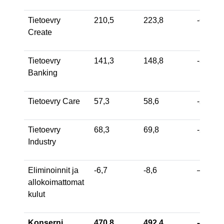
Tietoevry
210,5
223,8
-6
Create
Tietoevry
141,3
148,8
-5
Banking
Tietoevry Care
57,3
58,6
-2
Tietoevry
68,3
69,8
-2
Industry
Eliminoinnit ja
-6,7
-8,6
—
allokoimattomat
kulut
Konserni
470,8
492,4
-4