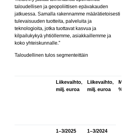
taloudellisen ja geopoliittisen epävakauden
jatkuessa. Samalla rakennamme määrätietoisesti
tulevaisuuden tuotteita, palveluita ja
teknologioita, jotka tuottavat kasvua ja
kilpailukykyä yhtiöllemme, asiakkaillemme ja
koko yhteiskunnalle.”
Taloudellinen tulos segmenteittäin
Liikevaihto,
Liikevaihto,
Muutos
milj. euroa
milj. euroa
%
1–3/2025
1–3/2024