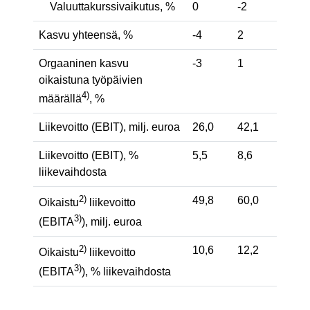
Valuuttakurssivaikutus, %
0
-2
Kasvu yhteensä, %
-4
2
Orgaaninen kasvu
-3
1
oikaistuna työpäivien
4)
määrällä
, %
Liikevoitto (EBIT), milj. euroa
26,0
42,1
Liikevoitto (EBIT), %
5,5
8,6
liikevaihdosta
2)
49,8
60,0
Oikaistu
liikevoitto
3)
(EBITA
), milj. euroa
2)
10,6
12,2
Oikaistu
liikevoitto
3)
(EBITA
), % liikevaihdosta