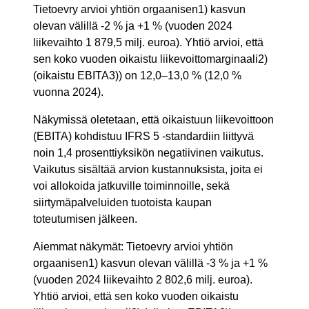
Tietoevry arvioi yhtiön orgaanisen1) kasvun
olevan välillä -2 % ja +1 % (vuoden 2024
liikevaihto 1 879,5 milj. euroa). Yhtiö arvioi, että
sen koko vuoden oikaistu liikevoittomarginaali2)
(oikaistu EBITA3)) on 12,0–13,0 % (12,0 %
vuonna 2024).
Näkymissä oletetaan, että oikaistuun liikevoittoon
(EBITA) kohdistuu IFRS 5 -standardiin liittyvä
noin 1,4 prosenttiyksikön negatiivinen vaikutus.
Vaikutus sisältää arvion kustannuksista, joita ei
voi allokoida jatkuville toiminnoille, sekä
siirtymäpalveluiden tuotoista kaupan
toteutumisen jälkeen.
Aiemmat näkymät: Tietoevry arvioi yhtiön
orgaanisen1) kasvun olevan välillä -3 % ja +1 %
(vuoden 2024 liikevaihto 2 802,6 milj. euroa).
Yhtiö arvioi, että sen koko vuoden oikaistu