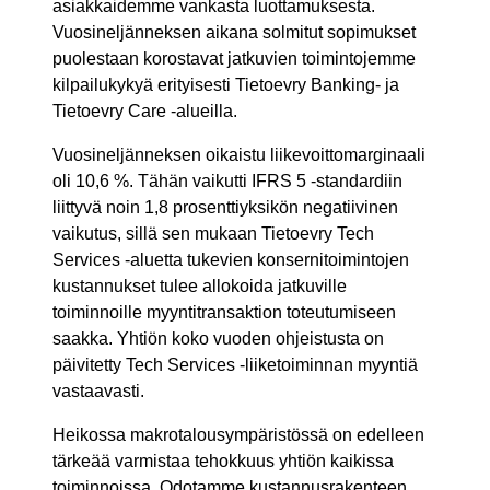
asiakkaidemme vankasta luottamuksesta.
Vuosineljänneksen aikana solmitut sopimukset
puolestaan korostavat jatkuvien toimintojemme
kilpailukykyä erityisesti Tietoevry Banking- ja
Tietoevry Care -alueilla.
Vuosineljänneksen oikaistu liikevoittomarginaali
oli 10,6 %. Tähän vaikutti IFRS 5 -standardiin
liittyvä noin 1,8 prosenttiyksikön negatiivinen
vaikutus, sillä sen mukaan Tietoevry Tech
Services -aluetta tukevien konsernitoimintojen
kustannukset tulee allokoida jatkuville
toiminnoille myyntitransaktion toteutumiseen
saakka. Yhtiön koko vuoden ohjeistusta on
päivitetty Tech Services -liiketoiminnan myyntiä
vastaavasti.
Heikossa makrotalousympäristössä on edelleen
tärkeää varmistaa tehokkuus yhtiön kaikissa
toiminnoissa. Odotamme kustannusrakenteen