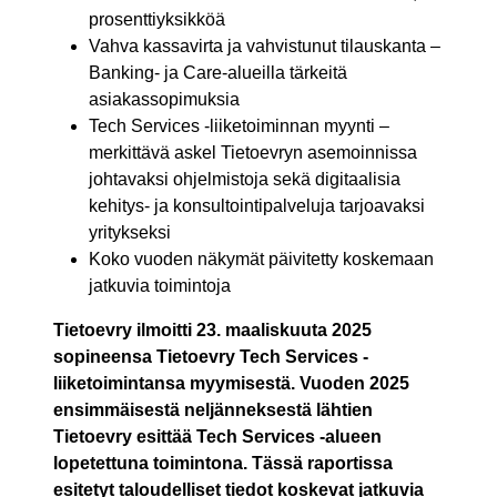
prosenttiyksikköä
Vahva kassavirta ja vahvistunut tilauskanta –
Banking- ja Care-alueilla tärkeitä
asiakassopimuksia
Tech Services -liiketoiminnan myynti –
merkittävä askel Tietoevryn asemoinnissa
johtavaksi ohjelmistoja sekä digitaalisia
kehitys- ja konsultointipalveluja tarjoavaksi
yritykseksi
Koko vuoden näkymät päivitetty koskemaan
jatkuvia toimintoja
Tietoevry ilmoitti 23. maaliskuuta 2025
sopineensa Tietoevry Tech Services -
liiketoimintansa myymisestä. Vuoden 2025
ensimmäisestä neljänneksestä lähtien
Tietoevry esittää Tech Services -alueen
lopetettuna toimintona. Tässä raportissa
esitetyt taloudelliset tiedot koskevat jatkuvia