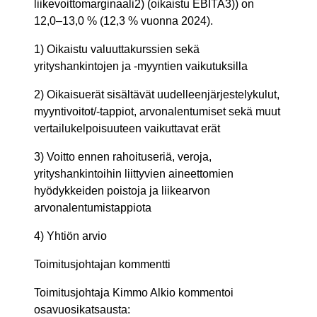
liikevoittomarginaali2) (oikaistu EBITA3)) on
12,0–13,0 % (12,3 % vuonna 2024).
1) Oikaistu valuuttakurssien sekä
yrityshankintojen ja -myyntien vaikutuksilla
2) Oikaisuerät sisältävät uudelleenjärjestelykulut,
myyntivoitot/-tappiot, arvonalentumiset sekä muut
vertailukelpoisuuteen vaikuttavat erät
3) Voitto ennen rahoituseriä, veroja,
yrityshankintoihin liittyvien aineettomien
hyödykkeiden poistoja ja liikearvon
arvonalentumistappiota
4) Yhtiön arvio
Toimitusjohtajan kommentti
Toimitusjohtaja Kimmo Alkio kommentoi
osavuosikatsausta: