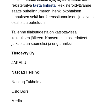
rekisteröityä
tästä linkistä
. Rekisteröidyttyänne
saatte puhelinnumeron, henkilökohtaisen
tunnuksen sekä konferenssitunnuksen, jolla voitte
osallistua puheluun.
Tallenne tilaisuudesta on katsottavissa
kokouksen jälkeen. Konsernin tulostiedotteet
julkaistaan suomeksi ja englanniksi.
Tietoevry Oyj
JAKELU
Nasdaq Helsinki
Nasdaq Tukholma
Oslo Børs
Media