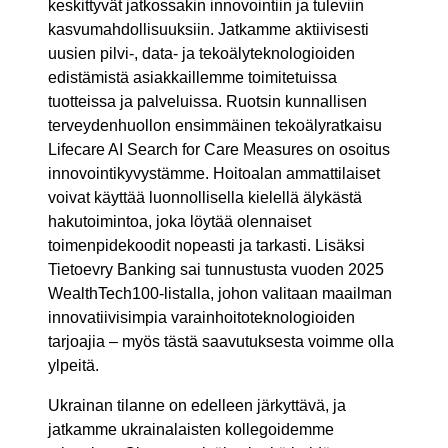
keskittyvät jatkossakin innovointiin ja tuleviin
kasvumahdollisuuksiin. Jatkamme aktiivisesti
uusien pilvi-, data- ja tekoälyteknologioiden
edistämistä asiakkaillemme toimitetuissa
tuotteissa ja palveluissa. Ruotsin kunnallisen
terveydenhuollon ensimmäinen tekoälyratkaisu
Lifecare AI Search for Care Measures on osoitus
innovointikyvystämme. Hoitoalan ammattilaiset
voivat käyttää luonnollisella kielellä älykästä
hakutoimintoa, joka löytää olennaiset
toimenpidekoodit nopeasti ja tarkasti. Lisäksi
Tietoevry Banking sai tunnustusta vuoden 2025
WealthTech100-listalla, johon valitaan maailman
innovatiivisimpia varainhoitoteknologioiden
tarjoajia – myös tästä saavutuksesta voimme olla
ylpeitä.
Ukrainan tilanne on edelleen järkyttävä, ja
jatkamme ukrainalaisten kollegoidemme