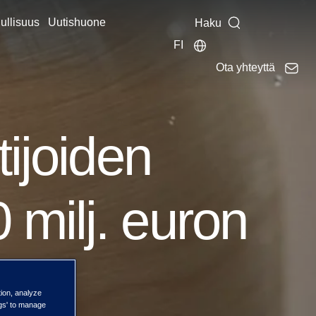
ullisuus
Uutishuone
Haku
FI
Ota yhteyttä
tijoiden
milj. euron
tion, analyze
ngs' to manage