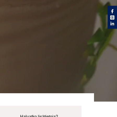
Haluatko lisätietoja?