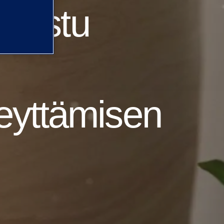
t astu
eyttämisen