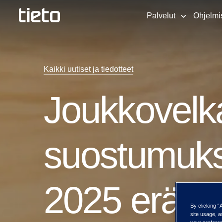
Palvelut
Ohjelmi
Kaikki uutiset ja tiedotteet
Joukkovelka
suostumukse
2025 erään
By clicking “
site usage, a