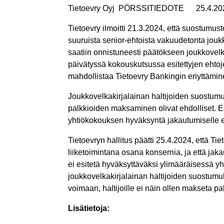
Tietoevry Oyj
PÖRSSITIEDOTE
25.4.20
Tietoevry ilmoitti 21.3.2024, että suostumu
suuruista senior-ehtoista vakuudetonta jouk
saatiin onnistuneesti päätökseen joukkovelk
päivätyssä kokouskutsussa esitettyjen ehto
mahdollistaa Tietoevry Bankingin eriyttämine
J
oukkovelkakirjalainan
haltijoiden suostumu
palkkioiden maksaminen olivat ehdolliset. Ed
yhtiökokouksen hyväksyntä jakautumiselle 
Tietoevryn hallitus päätti 25.4.2024, että T
liiketoimintana osana konsernia, ja että ja
ei esitetä hyväksyttäväksi ylimääräisessä 
j
oukkovelkakirjalainan
haltijoiden
suostumuks
voimaan, haltijoille ei näin ollen makseta pal
Lisätietoja: