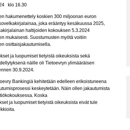
24
klo 16.30
sten hakumenettely koskien 300 miljoonan euron
kovelkakirjalainaa, joka erääntyy kesäkuussa 2025,
akirjalainan haltijoiden kokouksen 5.3.2024
jen mukaisesti. Suostumusten myötä voitiin
n osittaisjakautumisella.
kset ja luopumiset tietyistä oikeuksista sekä
ellytyksenä näille oli Tietoevryn ylimääräisen
ennen 30.9.2024.
ietoevry Bankingiä kehitetään edelleen erikoistuneena
kautumisprosessi keskeytetään. Näin ollen jakautumista
yhtiökokouksessa. Koska
et ja luopumiset tietyistä oikeuksista eivät tule
kkioita.