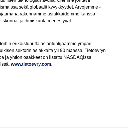
tuullisen teknologian avulla. Olemme johtava
hjoismaissa sekä globaalit kyvykkyydet. Arvojemme -
 ohjaamana rakennamme asiakkaidemme kanssa
yhteiskunnat ja ihmiskunta menestyvät.
stoihin erikoistunutta asiantuntijaamme ympäri
ulkisen sektorin asiakkaita yli 90 maassa. Tietoevryn
uroa ja yhtiön osakkeet on listattu NASDAQissa
issä.
www.tietoevry.com
.