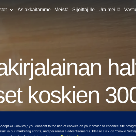
stot
Asiakkaitamme
Meistä
Sijoittajille
Ura meillä
Vastu
kirjalainan hal
t koskien 300 
tyvää
Accept All Cookies,” you consent to the use of cookies on your device to enhance site naviga
ssist in our marketing efforts, and personalize advertisements. Please click on 'Cookie Setti