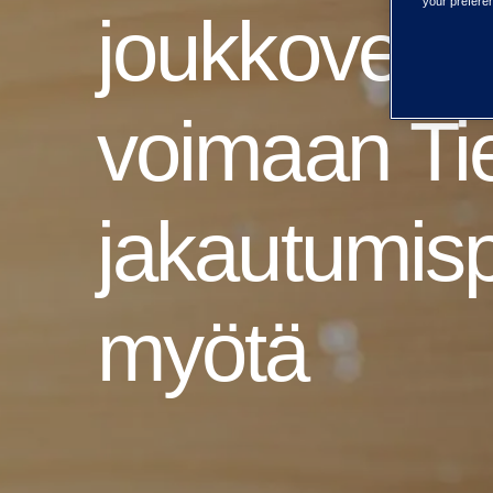
your preferen
joukkovelkak
voimaan Ti
jakautumis
myötä