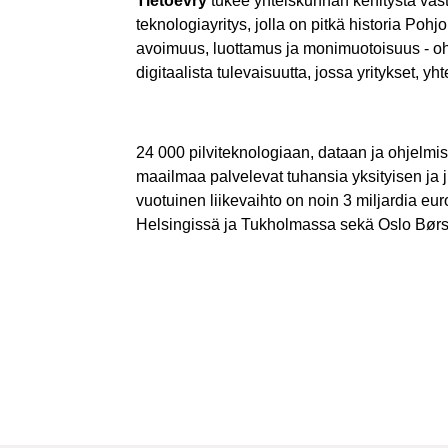
Tietoevry
tukee yhteiskunnan kehitystä vas
teknologiayritys, jolla on pitkä historia Po
avoimuus, luottamus ja monimuotoisuus -
digitaalista tulevaisuutta, jossa yritykset, 
24 000 pilviteknologiaan, dataan ja ohjelmi
maailmaa palvelevat tuhansia yksityisen ja j
vuotuinen liikevaihto on noin 3 miljardia e
Helsingissä ja Tukholmassa sekä Oslo Børs