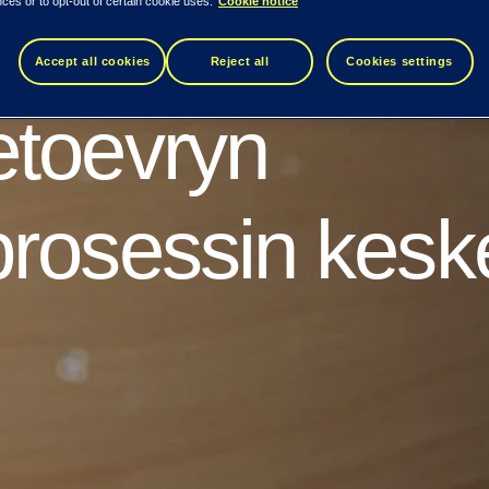
ces or to opt-out of certain cookie uses.
Cookie notice
irjalainaa eivä
Accept all cookies
Reject all
Cookies settings
etoevryn
prosessin kesk