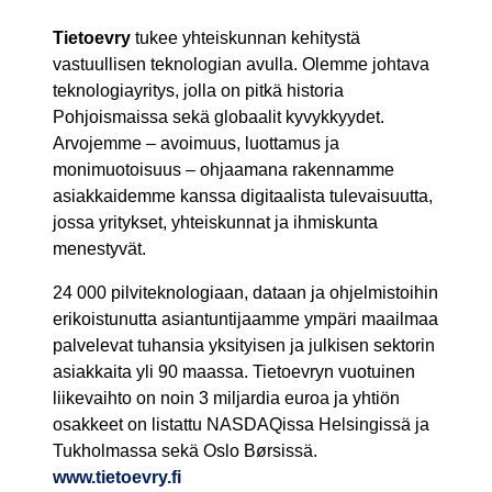
Tietoevry
tukee yhteiskunnan kehitystä
vastuullisen teknologian avulla. Olemme johtava
teknologiayritys, jolla on pitkä historia
Pohjoismaissa sekä globaalit kyvykkyydet.
Arvojemme – avoimuus, luottamus ja
monimuotoisuus – ohjaamana rakennamme
asiakkaidemme kanssa digitaalista tulevaisuutta,
jossa yritykset, yhteiskunnat ja ihmiskunta
menestyvät.
24 000 pilviteknologiaan, dataan ja ohjelmistoihin
erikoistunutta asiantuntijaamme ympäri maailmaa
palvelevat tuhansia yksityisen ja julkisen sektorin
asiakkaita yli 90 maassa. Tietoevryn vuotuinen
liikevaihto on noin 3 miljardia euroa ja yhtiön
osakkeet on listattu NASDAQissa Helsingissä ja
Tukholmassa sekä Oslo Børsissä.
www.tietoevry.fi