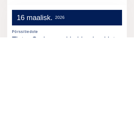
16 maalisk.
2026
Pörssitiedote
Tieto: Omien osakkeiden hankinta
16.3.2026
13 maalisk.
2026
Pörssitiedote
Tieto: Omien osakkeiden hankinta
13.3.2026