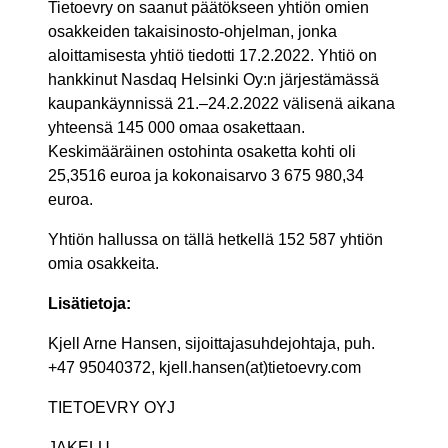
Tietoevry on saanut päätökseen yhtiön omien
osakkeiden takaisinosto-ohjelman, jonka
aloittamisesta yhtiö tiedotti 17.2.2022. Yhtiö on
hankkinut Nasdaq Helsinki Oy:n järjestämässä
kaupankäynnissä 21.–24.2.2022 välisenä aikana
yhteensä 145 000 omaa osakettaan.
Keskimääräinen ostohinta osaketta kohti oli
25,3516
euroa ja kokonaisarvo
3 675 980,34
euroa.
Yhtiön hallussa on tällä hetkellä 152 587 yhtiön
omia osakkeita.
Lisätietoja:
Kjell Arne Hansen, sijoittajasuhdejohtaja, puh.
+47 95040372, kjell.hansen(at)tietoevry.com
TIETOEVRY OYJ
JAKELU