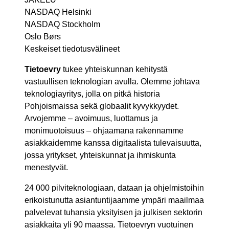
NASDAQ Helsinki
NASDAQ Stockholm
Oslo Børs
Keskeiset tiedotusvälineet
Tietoevry
tukee yhteiskunnan kehitystä
vastuullisen teknologian avulla. Olemme johtava
teknologiayritys, jolla on pitkä historia
Pohjoismaissa sekä globaalit kyvykkyydet.
Arvojemme – avoimuus, luottamus ja
monimuotoisuus – ohjaamana rakennamme
asiakkaidemme kanssa digitaalista tulevaisuutta,
jossa yritykset, yhteiskunnat ja ihmiskunta
menestyvät.
24 000 pilviteknologiaan, dataan ja ohjelmistoihin
erikoistunutta asiantuntijaamme ympäri maailmaa
palvelevat tuhansia yksityisen ja julkisen sektorin
asiakkaita yli 90 maassa. Tietoevryn vuotuinen