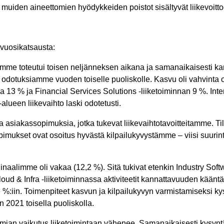
- muiden aineettomien hyödykkeiden poistot sisältyvät liikevoitt
vuosikatsausta:
mamme toteutui toisen neljänneksen aikana ja samanaikaisesti k
 odotuksiamme vuoden toiselle puoliskolle. Kasvu oli vahvinta 
 13 % ja Financial Services Solutions -liiketoiminnan 9 %. Inte
lueen liikevaihto laski odotetusti.
a asiakassopimuksia, jotka tukevat liikevaihtotavoitteitamme. Ti
opimukset ovat osoitus hyvästä kilpailukyvystämme – viisi suurin
inaalimme oli vakaa (12,2 %). Sitä tukivat etenkin Industry Sof
ud & Infra -liiketoiminnassa aktiviteetit kannattavuuden kääntäm
:iin. Toimenpiteet kasvun ja kilpailukyvyn varmistamiseksi kyse
2021 toisella puoliskolla.
mian vaikutus liiketoimintaan vähenee. Samanaikaisesti kysynt