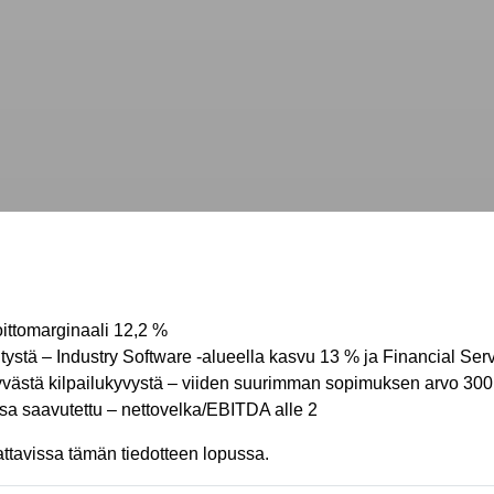
oittomarginaali 12,2 %
ystä – Industry Software -alueella kasvu 13 % ja Financial Serv
yvästä kilpailukyvystä – viiden suurimman sopimuksen arvo 300 
ssa saavutettu – nettovelka/EBITDA alle 2
ttavissa tämän tiedotteen lopussa.