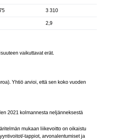
275
3 310
6
2,9
isuuteen vaikuttavat erät.
roa). Yhtiö arvioi, että sen koko vuoden
oden 2021 kolmannesta neljänneksestä
ritelmän mukaan liikevoitto on oikaistu
yyntivoitot/-tappiot, arvonalentumiset ja