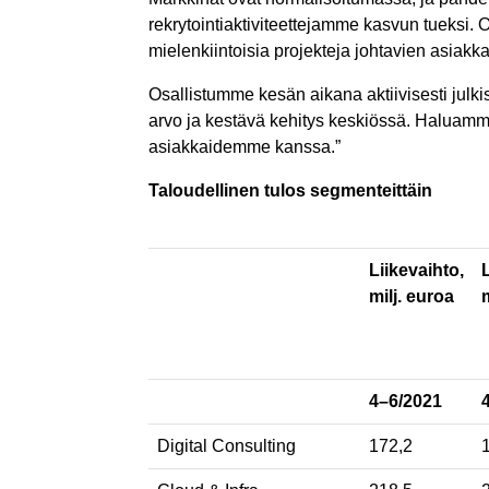
rekrytointiaktiviteettejamme kasvun tueksi.
mielenkiintoisia projekteja johtavien asiak
Osallistumme kesän aikana aktiivisesti julk
arvo ja kestävä kehitys keskiössä. Haluamme
asiakkaidemme kanssa.”
Taloudellinen tulos segmenteittäin
Liikevaihto,
milj. euroa
4–6/2021
Digital Consulting
172,2