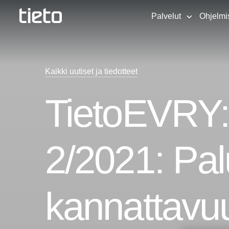
Palvelut
Ohjelmi
Kaikki uutiset ja tiedotteet
TietoEVRY:
2/2021: Pal
kannattavu