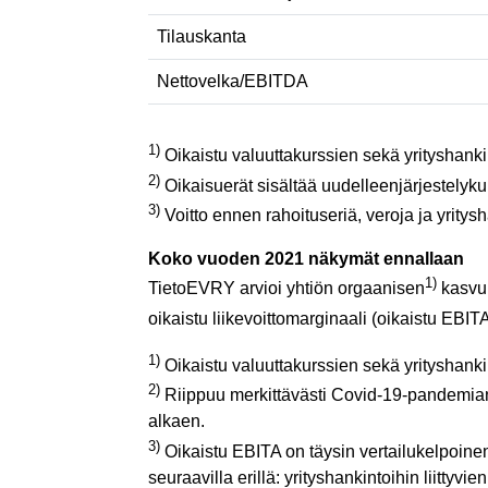
Tilauskanta
Nettovelka/EBITDA
1)
Oikaistu valuuttakurssien sekä yrityshanki
2)
Oikaisuerät sisältää uudelleenjärjestelykul
3)
Voitto ennen rahoituseriä, veroja ja yritys
Koko vuoden 2021 näkymät ennallaan
1)
TietoEVRY arvioi yhtiön orgaanisen
kasvu
oikaistu liikevoittomarginaali (oikaistu EBIT
1)
Oikaistu valuuttakurssien sekä yrityshanki
2)
Riippuu merkittävästi Covid-19-pandemia
alkaen.
3)
Oikaistu EBITA on täysin vertailukelpoin
seuraavilla erillä: yrityshankintoihin liittyv