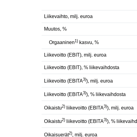
Liikevaihto, milj. euroa
Muutos, %
1)
Orgaaninen
kasvu, %
Liikevoitto (EBIT), milj. euroa
Liikevoitto (EBIT), % liikevaihdosta
3)
Liikevoitto (EBITA
), milj. euroa
3)
Liikevoitto (EBITA
), % liikevaihdosta
2)
3)
Oikaistu
liikevoitto (EBITA
), milj. euroa
2)
3)
Oikaistu
liikevoitto (EBITA
), % liikevaih
2)
Oikaisuerät
, milj. euroa