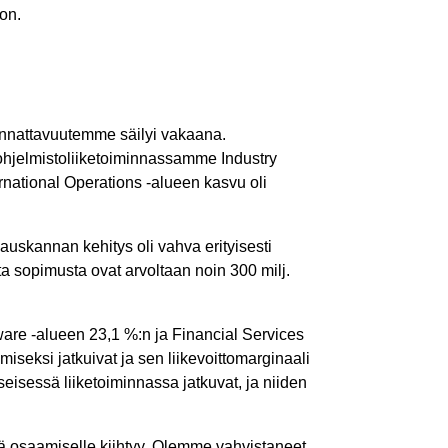
oon.
annattavuutemme säilyi vakaana.
ohjelmistoliiketoiminnassamme Industry
rnational Operations -alueen kasvu oli
lauskannan kehitys oli vahva erityisesti
ta sopimusta ovat arvoltaan noin 300 milj.
tware -alueen 23,1 %:n ja Financial Services
iseksi jatkuivat ja sen liikevoittomarginaali
isessä liiketoiminnassa jatkuvat, ja niiden
ä osaamiselle kiihtyy. Olemme vahvistaneet