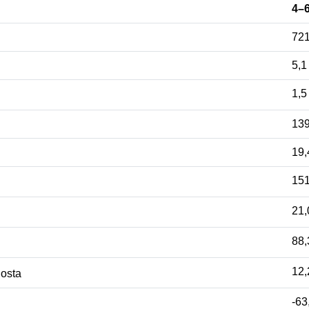
4–
72
5,
1,
13
19
15
21
88
12
dosta
-63