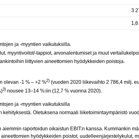
3 
1,
ntojen ja -myyntien vaikutuksilla.
ut, myyntivoitot/-tappiot, arvonalentumiset ja muut vertailukelpo
hankintoihin liittyvien aineettomien hyödykkeiden poistoja.
2)
n olevan -1 % – +2 %
(vuoden 2020 liikevaihto 2 786,4 milj. eu
3)
A)
nousee 13–14 %:iin (12,7 % vuonna 2020).
ntojen ja -myyntien vaikutuksilla
n kehityksestä. Oletuksena normaali liiketoimintaympäristö vu
en aiemmin raportoidun oikaistun EBIT:n kanssa. Kummankin mää
ien aineettomien hyödykkeiden poistot, uudelleenjärjestelykulut, m