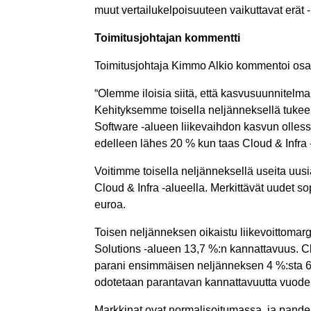
muut vertailukelpoisuuteen vaikuttavat erät 
Toimitusjohtajan kommentti
Toimitusjohtaja Kimmo Alkio kommentoi osa
“Olemme iloisia siitä, että kasvusuunnitel
Kehityksemme toisella neljänneksellä tukee
Software -alueen liikevaihdon kasvun ollessa
edelleen lähes 20 % kun taas Cloud & Infra -a
Voitimme toisella neljänneksellä useita uusi
Cloud & Infra -alueella. Merkittävät uudet s
euroa.
Toisen neljänneksen oikaistu liikevoittomarg
Solutions -alueen 13,7 %:n kannattavuus. Clo
parani ensimmäisen neljänneksen 4 %:sta 6 %
odotetaan parantavan kannattavuutta vuoden 
Markkinat ovat normalisoitumassa, ja pande