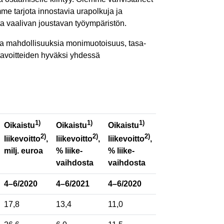
e tarjota innostavia urapolkuja ja
ta vaalivan joustavan työympäristön.
mia mahdollisuuksia monimuotoisuus, tasa-
tavoitteiden hyväksi yhdessä
1)
1)
1)
Oikaistu
Oikaistu
Oikaistu
2)
2)
2)
liikevoitto
,
liikevoitto
,
liikevoitto
,
milj. euroa
% liike-
% liike-
vaihdosta
vaihdosta
4–6/2020
4–6/2021
4–6/2020
17,8
13,4
11,0