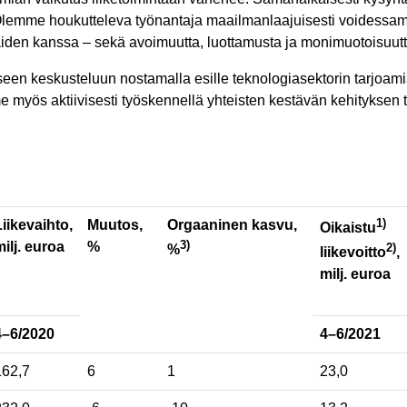
 Olemme houkutteleva työnantaja maailmanlaajuisesti voidessamm
kaiden kanssa – sekä avoimuutta, luottamusta ja monimuotoisuut
iseen keskusteluun nostamalla esille teknologiasektorin tarjoa
 myös aktiivisesti työskennellä yhteisten kestävän kehityksen 
1)
Liikevaihto,
Muutos,
Orgaaninen kasvu,
Oikaistu
3)
milj. euroa
%
2)
%
liikevoitto
,
milj. euroa
4–6/2020
4–6/2021
162,7
6
1
23,0