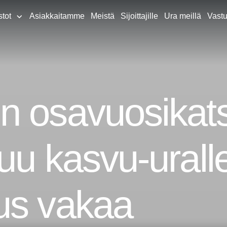
stot
Asiakkaitamme
Meistä
Sijoittajille
Ura meillä
Vastu
n osavuosikat
uu kasvu-urall
us vakaa