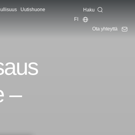
ullisuus
Uutishuone
Haku
FI
Ota yhteyttä
saus
e –