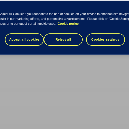
Accept All Cookies,” you consent to the use of cookies on your device to enhance site naviga
ssist in our marketing efforts, and personalize advertisements. Please click on 'Cookie Setti
ces or to opt-out of certain cookie uses.
Cookie notice
Accept all cookies
Reject all
Cookies settings