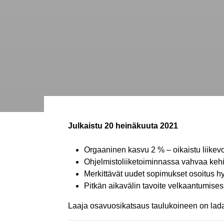
Julkaistu
20 heinäkuuta 2021
Orgaaninen kasvu 2 % – oikaistu liikev
Ohjelmistoliiketoiminnassa vahvaa kehit
Merkittävät uudet sopimukset osoitus h
Pitkän aikavälin tavoite velkaantumise
Laaja osavuosikatsaus taulukoineen on lada