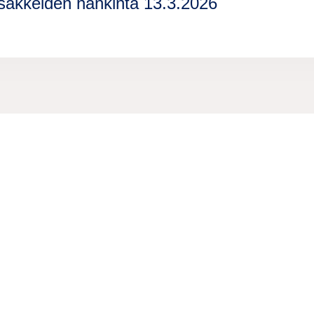
sakkeiden hankinta 13.3.2026
Information
Lue lisää
Legal notice
Meistä
Privacy notice
Vastuullisuus
Information for suppliers
Tapahtumat
Contact us
Blogit
Cookie settings