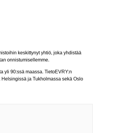
istoihin keskittynyt yhtiö, joka yhdistää
stan onnistumisellemme.
ita yli 90:ssä maassa. TietoEVRY:n
ssa Helsingissä ja Tukholmassa sekä Oslo