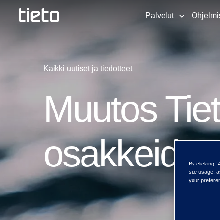
Palvelut
Ohjelmi
Kaikki uutiset ja tiedotteet
Muutos Ti
osakkeiden
By clicking “
site usage, a
your preferen