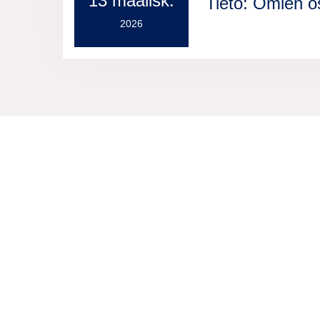
13 maalisk.
Tieto: Omien o
2026