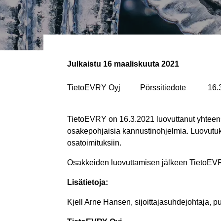
Julkaistu
16 maaliskuuta 2021
TietoEVRY Oyj Pörssitiedote 16.3.2
TietoEVRY on 16.3.2021 luovuttanut yhteens
osakepohjaisia kannustinohjelmia. Luovutuks
osatoimituksiin.
Osakkeiden luovuttamisen jälkeen TietoEV
Lisätietoja:
Kjell Arne Hansen, sijoittajasuhdejohtaja, p