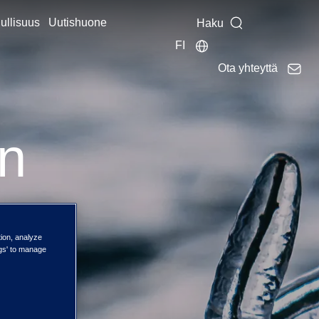
ullisuus
Uutishuone
Haku
FI
Ota yhteyttä
n
tion, analyze
ngs' to manage