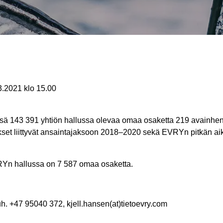
021 klo 15.00
ä 143 391 yhtiön hallussa olevaa omaa osaketta 219 avainhenki
et liittyvät ansaintajaksoon 2018–2020 sekä EVRYn pitkän aikav
RYn hallussa on 7 587 omaa osaketta.
uh.
+47 95040 372, kjell.hansen(at)tietoevry.com