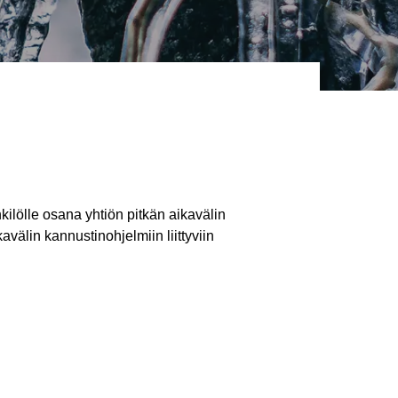
lölle osana yhtiön pitkän aikavälin
älin kannustinohjelmiin liittyviin