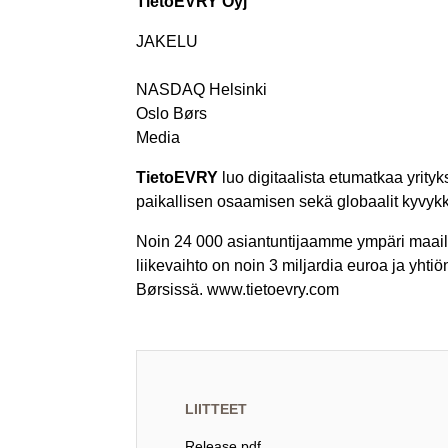
TietoEVRY Oyj
JAKELU
NASDAQ Helsinki
Oslo Børs
Media
TietoEVRY
luo digitaalista etumatkaa yrityks
paikallisen osaamisen sekä globaalit kyvyk
Noin 24 000 asiantuntijaamme ympäri maailm
liikevaihto on noin 3 miljardia euroa ja yh
Børsissä. www.tietoevry.com
LIITTEET
Release.pdf