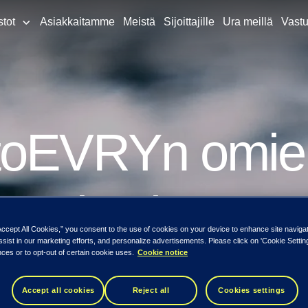
stot
Asiakkaitamme
Meistä
Sijoittajille
Ura meillä
Vastu
etoEVRYn omie
 omistuksessa
Accept All Cookies,” you consent to the use of cookies on your device to enhance site naviga
ssist in our marketing efforts, and personalize advertisements. Please click on 'Cookie Setti
ces or to opt-out of certain cookie uses.
Cookie notice
Accept all cookies
Reject all
Cookies settings