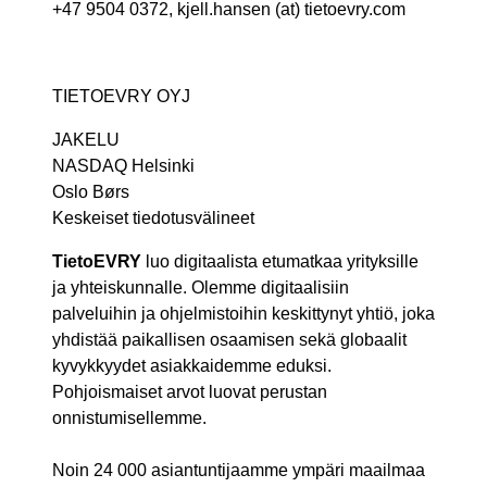
+47 9504 0372, kjell.hansen (at) tietoevry.com
TIETOEVRY OYJ
JAKELU
NASDAQ Helsinki
Oslo Børs
Keskeiset tiedotusvälineet
TietoEVRY
luo digitaalista etumatkaa yrityksille
ja yhteiskunnalle. Olemme digitaalisiin
palveluihin ja ohjelmistoihin keskittynyt yhtiö, joka
yhdistää paikallisen osaamisen sekä globaalit
kyvykkyydet asiakkaidemme eduksi.
Pohjoismaiset arvot luovat perustan
onnistumisellemme.
Noin 24 000 asiantuntijaamme ympäri maailmaa