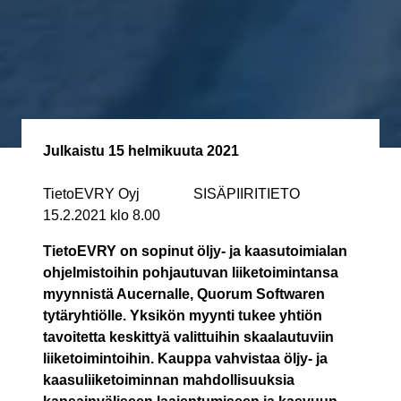
Julkaistu
15 helmikuuta 2021
TietoEVRY Oyj SISÄPIIRITIETO
15.2.2021 klo 8.00
TietoEVRY on sopinut öljy- ja kaasutoimialan
ohjelmistoihin pohjautuvan liiketoimintansa
myynnistä Aucernalle, Quorum Softwaren
tytäryhtiölle. Yksikön myynti tukee yhtiön
tavoitetta keskittyä valittuihin skaalautuviin
liiketoimintoihin. Kauppa vahvistaa öljy- ja
kaasuliiketoiminnan mahdollisuuksia