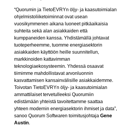
“Quorumin ja TietoEVRYn öljy- ja kaasutoimialan
ohjelmistoliiketoiminnat ovat usean
vuosikymmenen aikana luoneet pitkäaikaisia
suhteita sekä alan asiakkaiden että
kumppaneiden kanssa. Yhdistämällä johtavat
tuoteperheemme, tuomme energiasektorin
asiakkaiden käyttöön heille suunnitellun,
markkinoiden kattavimman
teknologiaekosysteemin. Yhdessä osaavat
tiimimme mahdollistavat arvonluonnin
kasvattamisen kansainvälisille asiakkaidemme.
Toivotan TietoEVRYn öljy- ja kaasutoimialan
ammattilaiset tervetulleeksi Quorumiin
edistämään yhteistä tavoitettamme saattaa
yhteen modernin energiasektorin ihmiset ja data”,
sanoo Quorum Softwaren toimitusjohtaja
Gene
Austin
.