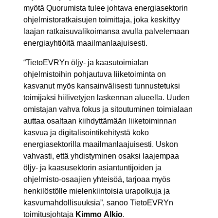
myötä Quorumista tulee johtava energiasektorin
ohjelmistoratkaisujen toimittaja, joka keskittyy
laajan ratkaisuvalikoimansa avulla palvelemaan
energiayhtiöitä maailmanlaajuisesti.
“TietoEVRYn öljy- ja kaasutoimialan
ohjelmistoihin pohjautuva liiketoiminta on
kasvanut myös kansainvälisesti tunnustetuksi
toimijaksi hiilivetyjen laskennan alueella. Uuden
omistajan vahva fokus ja sitoutuminen toimialaan
auttaa osaltaan kiihdyttämään liiketoiminnan
kasvua ja digitalisointikehitystä koko
energiasektorilla maailmanlaajuisesti. Uskon
vahvasti, että yhdistyminen osaksi laajempaa
öljy- ja kaasusektorin asiantuntijoiden ja
ohjelmisto-osaajien yhteisöä, tarjoaa myös
henkilöstölle mielenkiintoisia urapolkuja ja
kasvumahdollisuuksia”, sanoo TietoEVRYn
toimitusjohtaja
Kimmo Alkio
.