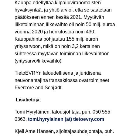
Kauppa edellyttää kilpailuviranomaisten
hyväksyntää, ja yhtiö arvioi, että se saatetaan
päätökseen ennen kesää 2021. Myytävän
liiketoiminnan liikevaihto oli noin 50 milj. euroa
vuonna 2020 ja henkilöstöä noin 430.
Kauppahinta pohjautuu 155 milj. euron
yritysarvoon, mikä on noin 3,2 kertainen
suhteessa myytävän toiminnan liikevaihtoon
(yritysarvo/liikevaihto).
TietoEVRYn taloudellisena ja juridisena
neuvonantajina transaktiossa ovat toimineet
Evercore and Schjødt.
Lisätietoja:
Tomi Hyryläinen, talousjohtaja, puh. 050 555
0363,
tomi.hyrylainen (at) tietoevry.com
Kjell Arne Hansen, sijoittajasuhdejohtaja, puh.