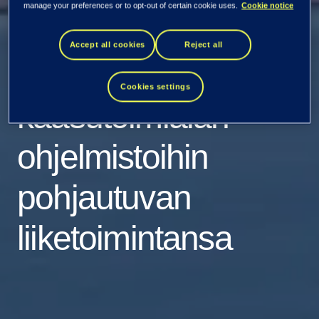
manage your preferences or to opt-out of certain cookie uses.
Cookie notice
TietoEVRY myy
Accept all cookies
Reject all
öljy- ja
Cookies settings
kaasutoimialan
ohjelmistoihin
pohjautuvan
liiketoimintansa