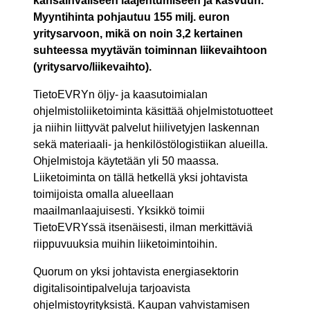
kansainväliseen laajentumiseen ja kasvuun.
Myyntihinta pohjautuu 155 milj. euron
yritysarvoon, mikä on noin 3,2 kertainen
suhteessa myytävän toiminnan liikevaihtoon
(yritysarvo/liikevaihto).
TietoEVRYn öljy- ja kaasutoimialan
ohjelmistoliiketoiminta käsittää ohjelmistotuotteet
ja niihin liittyvät palvelut hiilivetyjen laskennan
sekä materiaali- ja henkilöstölogistiikan alueilla.
Ohjelmistoja käytetään yli 50 maassa.
Liiketoiminta on tällä hetkellä yksi johtavista
toimijoista omalla alueellaan
maailmanlaajuisesti. Yksikkö toimii
TietoEVRYssä itsenäisesti, ilman merkittäviä
riippuvuuksia muihin liiketoimintoihin.
Quorum on yksi johtavista energiasektorin
digitalisointipalveluja tarjoavista
ohjelmistoyrityksistä. Kaupan vahvistamisen