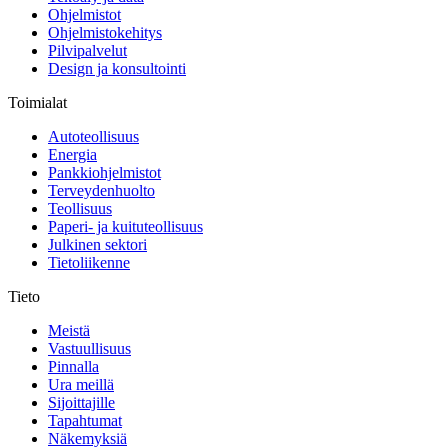
Ohjelmistot
Ohjelmistokehitys
Pilvipalvelut
Design ja konsultointi
Toimialat
Autoteollisuus
Energia
Pankkiohjelmistot
Terveydenhuolto
Teollisuus
Paperi- ja kuituteollisuus
Julkinen sektori
Tietoliikenne
Tieto
Meistä
Vastuullisuus
Pinnalla
Ura meillä
Sijoittajille
Tapahtumat
Näkemyksiä