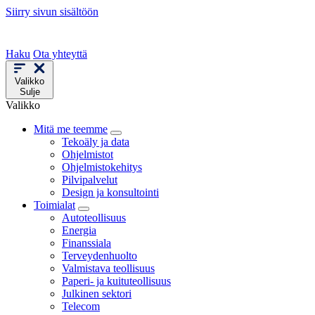
Siirry sivun sisältöön
Haku
Ota yhteyttä
Valikko
Sulje
Valikko
Mitä me teemme
Tekoäly ja data
Ohjelmistot
Ohjelmistokehitys
Pilvipalvelut
Design ja konsultointi
Toimialat
Autoteollisuus
Energia
Finanssiala
Terveydenhuolto
Valmistava teollisuus
Paperi- ja kuituteollisuus
Julkinen sektori
Telecom