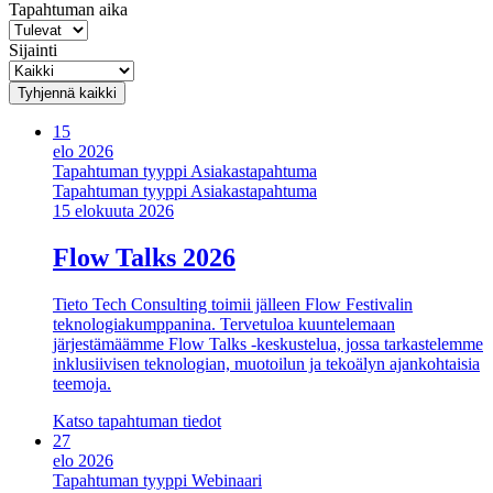
Tapahtuman aika
Sijainti
Tyhjennä kaikki
15
elo 2026
Tapahtuman tyyppi
Asiakastapahtuma
Tapahtuman tyyppi
Asiakastapahtuma
15 elokuuta 2026
Flow Talks 2026
Tieto Tech Consulting toimii jälleen Flow Festivalin
teknologiakumppanina. Tervetuloa kuuntelemaan
järjestämäämme Flow Talks -keskustelua, jossa tarkastelemme
inklusiivisen teknologian, muotoilun ja tekoälyn ajankohtaisia
teemoja.
Katso tapahtuman tiedot
27
elo 2026
Tapahtuman tyyppi
Webinaari