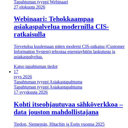
Tapahtuman tyyppi
Webinaari
27 elokuuta 2026
Webinaari: Tehokkaampaa
asiakaspalvelua modernilla CIS-
ratkaisulla
Tervetuloa kuulemaan miten moderni CIS-ratkaisu (Customer
Information System) tehostaa energiayhtiön laskutusta ja
asiakaspalvelua.
Katso tapahtuman tiedot
17
syys 2026
Tapahtuman tyyppi
Asiakastapahtuma
Tapahtuman tyyppi
Asiakastapahtuma
17 syyskuuta 2026
Kohti itseohjautuvaa sähköverkkoa –
data jouston mahdollistajana
Tiedon, Siemensin, Hitachin ja Esrin vuonna 2025