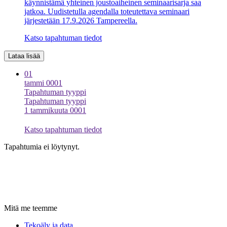
käynnistämä yhteinen joustoaiheinen seminaarisarja saa
jatkoa. Uudistetulla agendalla toteutettava seminaari
järjestetään 17.9.2026 Tampereella.
Katso tapahtuman tiedot
Lataa lisää
01
tammi 0001
Tapahtuman tyyppi
Tapahtuman tyyppi
1 tammikuuta 0001
Katso tapahtuman tiedot
Tapahtumia ei löytynyt.
Mitä me teemme
Tekoäly ja data