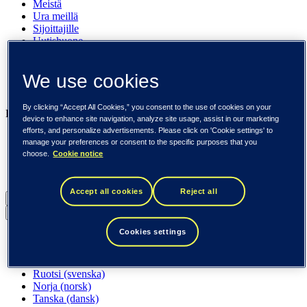
Meistä
Ura meillä
Sijoittajille
Uutishuone
Pinnalla
Asiakkaitamme
We use cookies
Tapahtumat
Näkemyksiä
By clicking “Accept All Cookies,” you consent to the use of cookies on your
Liiketoimintamme
device to enhance site navigation, analyze site usage, assist in our marketing
efforts, and personalize advertisements. Please click on 'Cookie settings' to
Tieto Banktech
manage your preferences or consent to the specific purposes that you
Tieto Caretech
choose.
Cookie notice
Tieto Indtech
Tieto Tech Consulting
Accept all cookies
Reject all
Suomi (suomi)
Back to menu
Cookies settings
Globaali (English)
DACH (Deutsch)
Espanja / Iberia (español)
Ruotsi (svenska)
Norja (norsk)
Tanska (dansk)