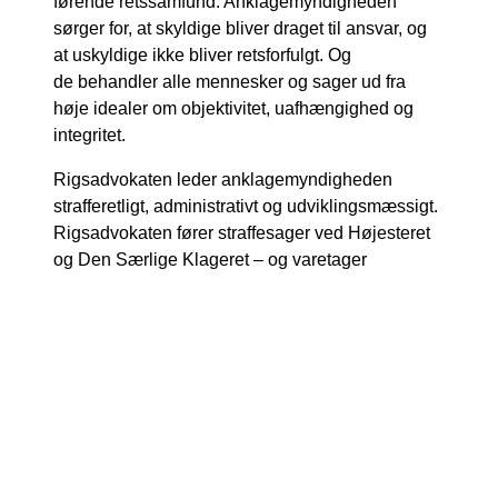
førende retssamfund. Anklagemyndigheden
sørger for, at skyldige bliver draget til ansvar, og
at uskyldige ikke bliver retsforfulgt. Og
de behandler alle mennesker og sager ud fra
høje idealer om objektivitet, uafhængighed og
integritet.
Rigsadvokaten leder anklagemyndigheden
strafferetligt, administrativt og udviklingsmæssigt.
Rigsadvokaten fører straffesager ved Højesteret
og Den Særlige Klageret – og varetager
anklagemyndighedens opgaver i forhold til
Justitsministeriet, Folketinget og øvrige
overordnede myndigheder samt deltager i
internationalt samarbejde.