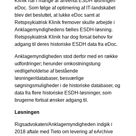
Klinik har i mange år anvendt ESDH løsningen
eDoc. Som følge af optimering af IT-landskabet
blev det besluttet, at lukke eDoc samt at
Retspsykiatrisk Klinik fremover skulle arbejde i
Anklagemyndighedens fælles ESDH-løsning.
Retspsykiatrisk Klinik har dog forsat behov for
adgang til deres historiske ESDH data fra eDoc.
Anklagemyndigheden stod derfor med en række
udfordringer; herunder omkostningstung
vedligeholdelse af bestående
løsninger/databaser, besværlige
søgningsmuligheder i de historiske databaser, og
data fra flere historiske ESDH-løsninger, som
brugerne fortsat ønsker adgang til.
Løsningen
Rigsadvokaten/Anklagemyndigheden indgik i
2018 aftale med Tieto om levering af eArchive