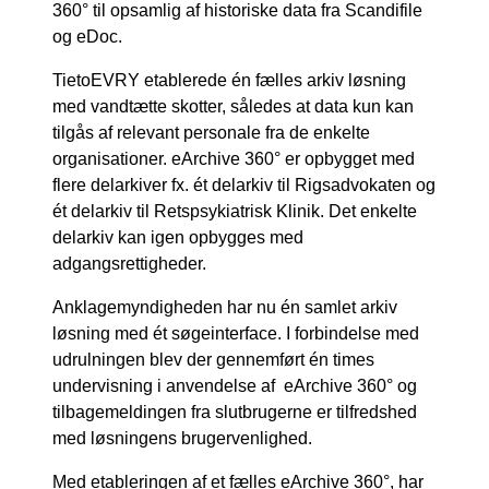
360° til opsamlig af historiske data fra Scandifile
og eDoc.
TietoEVRY etablerede én fælles arkiv løsning
med vandtætte skotter, således at data kun kan
tilgås af relevant personale fra de enkelte
organisationer. eArchive 360° er opbygget med
flere delarkiver fx. ét delarkiv til Rigsadvokaten og
ét delarkiv til Retspsykiatrisk Klinik. Det enkelte
delarkiv kan igen opbygges med
adgangsrettigheder.
Anklagemyndigheden har nu én samlet arkiv
løsning med ét søgeinterface. I forbindelse med
udrulningen blev der gennemført én times
undervisning i anvendelse af eArchive 360° og
tilbagemeldingen fra slutbrugerne er tilfredshed
med løsningens brugervenlighed.
Med etableringen af et fælles eArchive 360°, har