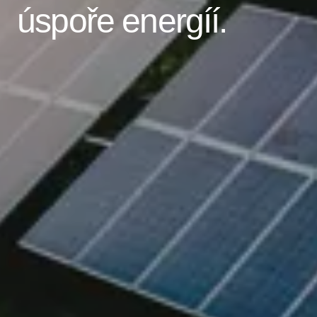
úspoře energíí.