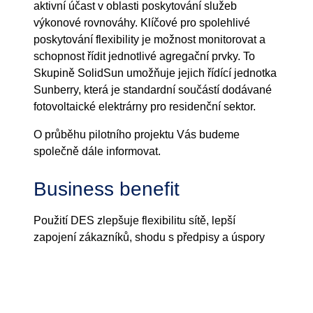
aktivní účast v oblasti poskytování služeb
výkonové rovnováhy. Klíčové pro spolehlivé
poskytování flexibility je možnost monitorovat a
schopnost řídit jednotlivé agregační prvky. To
Skupině SolidSun umožňuje jejich řídící jednotka
Sunberry, která je standardní součástí dodávané
fotovoltaické elektrárny pro residenční sektor.
O průběhu pilotního projektu Vás budeme
společně dále informovat.
Business benefit
Použití DES zlepšuje flexibilitu sítě, lepší
zapojení zákazníků, shodu s předpisy a úspory
nákladů. DES pomáhá vytvářet efektivnější,
odolnější a udržitelnější energetický systém, který
splňuje potřeby zákazníků a podporuje přechod
na nízkouhlíkové hospodářství.