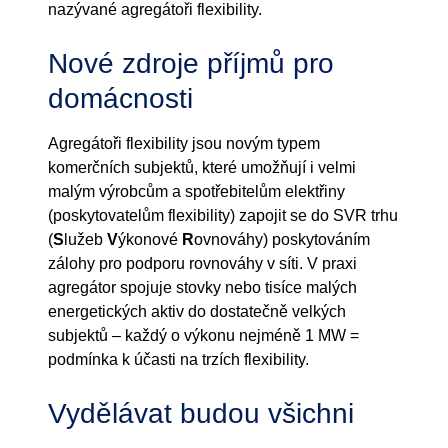
nazývané agregátoři flexibility.
Nové zdroje příjmů pro
domácnosti
Agregátoři flexibility jsou novým typem
komerčních subjektů, které umožňují i ​​velmi
malým výrobcům a spotřebitelům elektřiny
(poskytovatelům flexibility) zapojit se do SVR trhu
(
S
lužeb
V
ýkonové
R
ovnováhy) poskytováním
zálohy pro podporu rovnováhy v síti. V praxi
agregátor spojuje stovky nebo tisíce malých
energetických aktiv do dostatečně velkých
subjektů – každý o výkonu nejméně 1 MW =
podmínka k účasti na trzích flexibility.
Vydělávat budou všichni