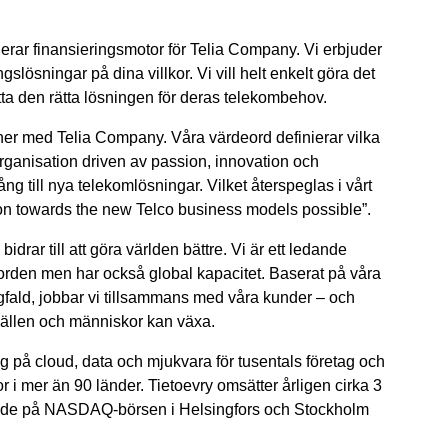
gerar finansieringsmotor för Telia Company. Vi erbjuder
slösningar på dina villkor. Vi vill helt enkelt göra det
itta den rätta lösningen för deras telekombehov.
ner med Telia Company. Våra värdeord definierar vilka
en organisation driven av passion, innovation och
ng till nya telekomlösningar. Vilket återspeglas i vårt
on towards the new Telco business models possible”.
drar till att göra världen bättre. Vi är ett ledande
orden men har också global kapacitet. Baserat på våra
fald, jobbar vi tillsammans med våra kunder – och
mhällen och människor kan växa.
ig på cloud, data och mjukvara för tusentals företag och
or i mer än 90 länder. Tietoevry omsätter årligen cirka 3
terade på NASDAQ-börsen i Helsingfors och Stockholm