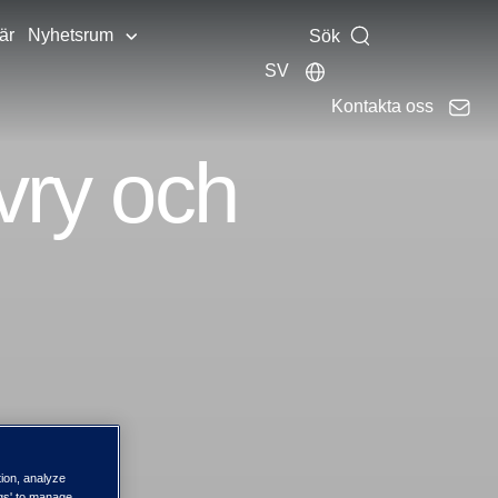
är
Nyhetsrum
Sök
SV
Kontakta oss
evry och
tion, analyze
ngs' to manage