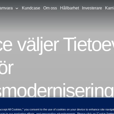
amvara
Kundcase
Om oss
Hållbarhet
Investerare
Karri
ce väljer Tieto
ör
smodernisering
Accept All Cookies,” you consent to the use of cookies on your device to enhance site naviga
ssist in our marketing efforts, and personalize advertisements. Please click on 'Cookie Setti