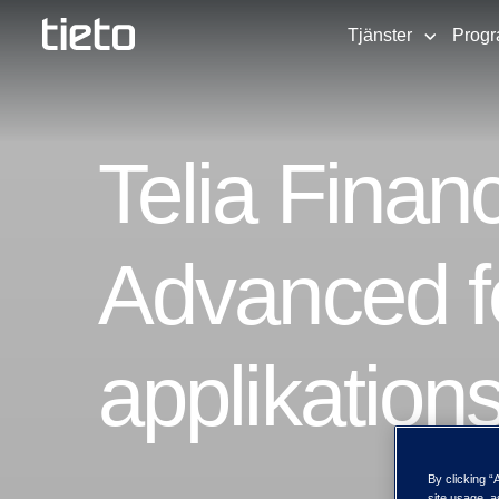
Tjänster
Progr
Telia Finan
Advanced f
applikation
By clicking “
site usage, a