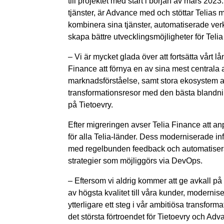
till projektet med start i början av mars 2
tjänster, är Advance med och stöttar Telias
kombinera sina tjänster, automatiserade verk
skapa bättre utvecklingsmöjligheter för Teli
– Vi är mycket glada över att fortsätta vårt 
Finance att förnya en av sina mest centrala 
marknadsförståelse, samt stora ekosystem av
transformationsresor med den bästa blandni
på Tietoevry.
Efter migreringen avser Telia Finance att a
för alla Telia-länder. Dess moderniserade inf
med regelbunden feedback och automatiserad 
strategier som möjliggörs via DevOps.
– Eftersom vi aldrig kommer att ge avkall på 
av högsta kvalitet till våra kunder, modernis
ytterligare ett steg i vår ambitiösa transfor
det största förtroendet för Tietoevry och Adva