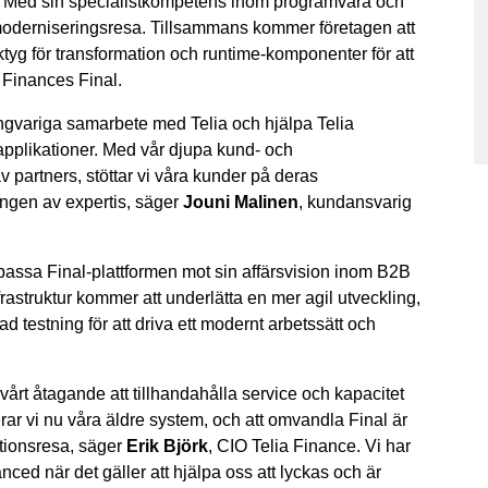
023. Med sin specialistkompetens inom programvara och
 moderniseringsresa. Tillsammans kommer företagen att
tyg för transformation och runtime-komponenter för att
a Finances Final.
långvariga samarbete med Telia och hjälpa Telia
applikationer. Med vår djupa kund- och
 partners, stöttar vi våra kunder på deras
ngen av expertis, säger
Jouni Malinen
, kundansvarig
npassa Final-plattformen mot sin affärsvision inom B2B
rastruktur kommer att underlätta en mer agil utveckling,
testning för att driva ett modernt arbetssätt och
vårt åtagande att tillhandahålla service och kapacitet
erar vi nu våra äldre system, och att omvandla Final är
mationsresa, säger
Erik Björk
, CIO Telia Finance. Vi har
nced när det gäller att hjälpa oss att lyckas och är