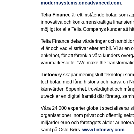
modernsystems.oneadvanced.com
.
Telia Finance
är ett fristående bolag som a
innovativa och konkurrenskraftiga finansiering
möjligt för alla Telia Companys kunder att h
Telia Finance delar värderingar och ambitio
vi är och vad vi strävar efter att bli. Vi är 
enkelhet, för att förenkla våra kunders övergå
varumärkeslöfte: “We make the transformati
Tietoevry
skapar meningsfull teknologi som bi
techbolag med lång historia och närvaro i N
kärnvärden öppenhet, trovärdighet och mång
utvecklar en digital framtid där företag, sa
Våra 24 000 experter globalt specialiserar s
organisationer inom privat och offentlig sekt
miljarder euro och företagets aktier är no
samt på Oslo Børs.
www.tietoevry.com