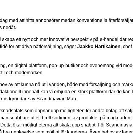
dag med att hitta annonsörer medan konventionella återförsäljar
s nedåt.
 skapa ett nytt och mer innovativt perspektiv på e-handel där re
idé för att driva nätförsäljning, säger
Jaakko
Hartikainen
, che
ng, en digital plattform, pop-up-butiker och evenemang vid mo
vsstil och modemärken.
hov av att kunna nå ut i världen, både med försäljning och mär
aktionellt innehåll kan vi erbjuda en stark plattform där de kan
h medgrundare av Scandinavian Man.
knadsplats som öppnar upp möjligheten för andra bolag att sälja
n snabbare ut ett brett sortiment av produkter på marknaden 
etta ökar möjligheterna att skala upp snabbt. För Scandinavia
å bra upplevelse som möjligt för kunderna. Även behov av lager