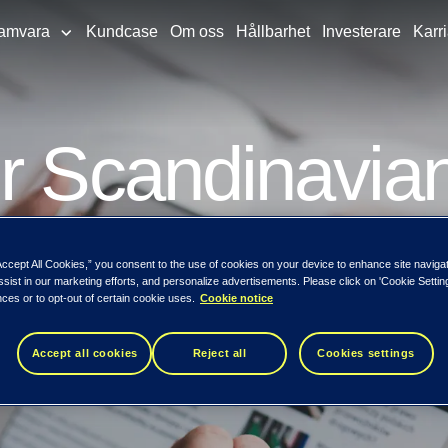
amvara
Kundcase
Om oss
Hållbarhet
Investerare
Karri
er Scandinavia
attform
Accept All Cookies,” you consent to the use of cookies on your device to enhance site naviga
ssist in our marketing efforts, and personalize advertisements. Please click on 'Cookie Setti
ces or to opt-out of certain cookie uses.
Cookie notice
Accept all cookies
Reject all
Cookies settings