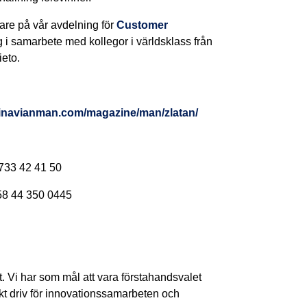
are på vår avdelning för
Customer
ag i samarbete med kollegor i världsklass från
eto.
inavianman.com/magazine/man/zlatan/
 733 42 41 50
58 44 350 0445
rt. Vi har som mål att vara förstahandsvalet
rkt driv för innovationssamarbeten och