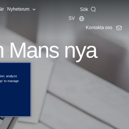
är
Nyhetsrum
Sök
SV
Kontakta oss
n Mans nya
tion, analyze
ngs' to manage