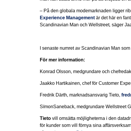
–
På den globala modemarknaden ligger ribb
Experience Management
är det här en fan
Scandinavian Man och
Wellstreet
,
säger Ja
I senaste numret av Scandinavian Man som s
För mer information:
Konrad Olsson, medgrundare och chefreda
Jaakko Hartikainen,
chef för Customer Exp
Fredrik
Därth
, marknadsansvarig Tieto,
fred
Sïmon
Saneback
, medgrundare
Wellstreet
G
Tieto
vill omsätta möjligheterna i den datadri
för kunder som vill förnya sina affärsverksa