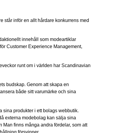
e står inför en allt hårdare konkurrens med
daktionellt innehåll som modeartiklar
f för Customer Experience Management,
deveckor runt om i världen har Scandinavian
kets budskap. Genom att skapa en
 lansera både sitt varumärke och sina
 sina produkter i ett bolags webbutik.
då externa modebolag kan sälja sina
n Man finns många andra fördelar, som att
hållning försvinner.