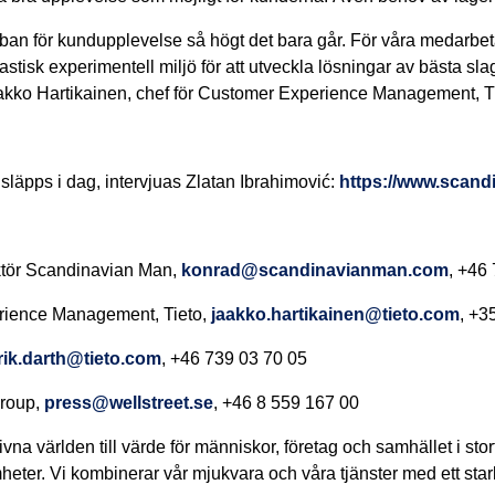
an för kundupplevelse så högt det bara går. För våra medarbet
tastisk experimentell miljö för att utveckla lösningar av bästa sl
akko
Hartikainen
, chef för Customer Experience Management, Ti
läpps i dag, intervjuas Zlatan Ibrahimović:
https://www.scand
ktör Scandinavian Man,
konrad@scandinavianman.com
, +46
erience Management, Tieto
,
jaakko.hartikainen@tieto.com
, +3
rik.darth@tieto.com
, +46 739 03 70 05
roup,
press@wellstreet.se
, +46 8 559 167 00
vna världen till värde för människor, företag och samhället i sto
mheter. Vi kombinerar vår mjukvara och våra tjänster med ett sta