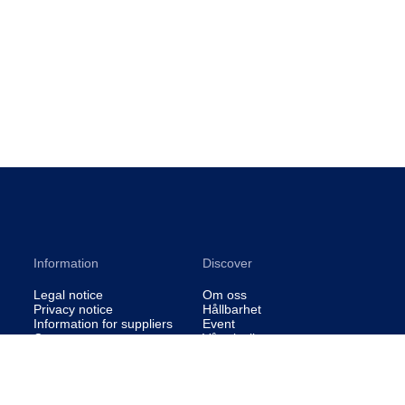
Information
Discover
Legal notice
Om oss
Privacy notice
Hållbarhet
Information for suppliers
Event
Contact us
Våra insikter
Cookie settings