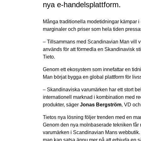
nya e-handelsplattform.
Många traditionella modetidningar kämpar i 
marginaler och priser som hela tiden pressa
–
Tillsammans med
Scandinavian Man vill vi
används för att förmedla en Skandinavisk stil
Tieto.
Genom ett ekosystem som innefattar en tidni
Man börjat bygga en global plattform för li
–
Skandinaviska varumärken har ett stort be
internationell marknad i kombination med red
produkter, säger
Jonas Bergström
, VD oc
Tietos nya lösning följer trenden med en mar
Genom den nya molnbaserade tekniken får ma
varumärken i Scandinavian Mans webbutik. D
man kan satsa ännu mer på att erbjuda en s