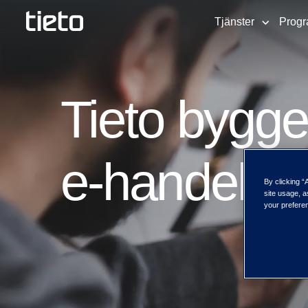
Tjänster
Progr
Tieto bygg
e-handelspl
By clicking “
site usage, a
your preferen