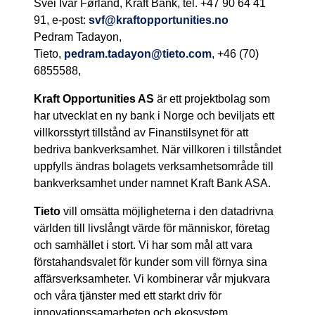
Svei Ivar Førland, Kraft Bank, tel.
+
47 90 64 41
91, e-post:
svf@kraftopportunities.no
Pedram Tadayon,
Tieto,
pedram.tadayon@tieto.com
, +46 (70)
6855588,
Kraft Opportunities AS
är ett projektbolag som
har utvecklat en ny bank i Norge och beviljats ett
villkorsstyrt tillstånd av Finanstilsynet för att
bedriva bankverksamhet. När villkoren i tillståndet
uppfylls ändras bolagets verksamhetsområde till
bankverksamhet under namnet Kraft Bank ASA.
Tieto
vill omsätta möjligheterna i den datadrivna
världen till livslångt värde för människor, företag
och samhället i stort. Vi har som mål att vara
förstahandsvalet för kunder som vill förnya sina
affärsverksamheter. Vi kombinerar vår mjukvara
och våra tjänster med ett starkt driv för
innovationssamarbeten och ekosystem.