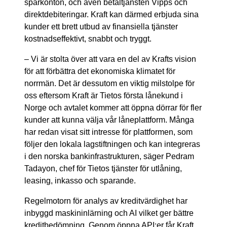
sparkonton, och även betaltjänsten
Vipps
och
direktdebiteringar. Kraft kan därmed erbjuda sina
kunder ett brett utbud av finansiella tjänster
kostnadseffektivt, snabbt och tryggt.
– Vi är stolta över att vara en del av Krafts vision
för att förbättra det ekonomiska klimatet för
norrmän. Det är dessutom en viktig milstolpe för
oss eftersom Kraft är Tietos första lånekund i
Norge och avtalet kommer att öppna dörrar för fler
kunder att kunna välja vår låneplattform. Många
har redan visat sitt intresse för plattformen, som
följer den lokala lagstiftningen och kan integreras
i den norska bankinfrastrukturen, säger Pedram
Tadayon, chef för Tietos tjänster för utlåning,
leasing, inkasso och sparande.
Regelmotorn för analys av kreditvärdighet har
inbyggd maskininlärning och AI vilket ger bättre
kreditbedömning. Genom öppna API:er får Kraft