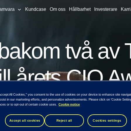
amvara
Kundcase
Om oss
Hållbarhet
Investerare
Karri
r bakom två av
till årets CIO 
Accept All Cookies,” you consent to the use of cookies on your device to enhance site naviga
ssist in our marketing efforts, and personalize advertisements. Please click on 'Cookie Setti
ces or to opt-out of certain cookie uses.
Cookie notice
Accept all cookies
Reject all
Cookies settings