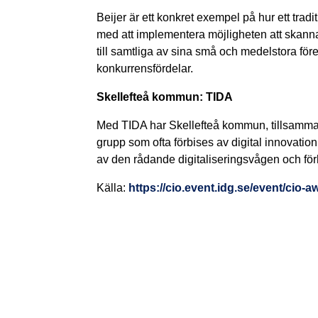
Beijer är ett konkret exempel på hur ett tradit
med att implementera möjligheten att skanna
till samtliga av sina små och medelstora för
konkurrensfördelar.
Skellefteå kommun: TIDA
Med TIDA har Skellefteå kommun, tillsammans
grupp som ofta förbises av digital innovation
av den rådande digitaliseringsvågen och för
Källa:
https://cio.event.idg.se/event/cio-a