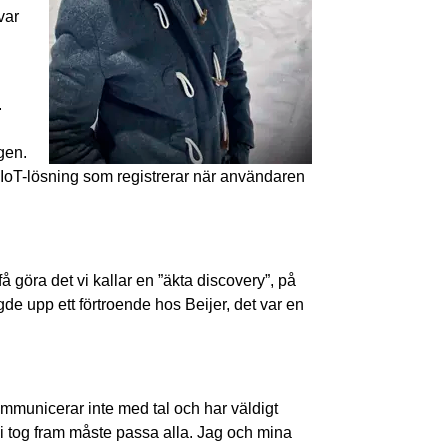
var
.
gen.
n IoT-lösning som registrerar när användaren
å göra det vi kallar en ”äkta discovery”, på
ggde upp ett förtroende hos Beijer, det var en
ommunicerar inte med tal och har väldigt
i tog fram måste passa alla. Jag och mina