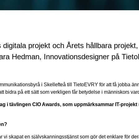
digitala projekt och Årets hållbara proje
. Sara Hedman, Innovationsdesigner på Tieto
unikationsbyrå i Skellefteå till TietoEVRY för att få jobba än
att bidra på ett sätt som verkligen får betydelse i människors var
drag i tävlingen CIO Awards, som uppmärksammar IT-projekt
ten?
r vi skapat en självskanningsstjänst som gör det enklare för de