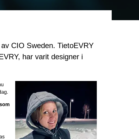
kt, av CIO Sweden. TietoEVRY
EVRY, har varit designer i
nu
dag.
 som
ras