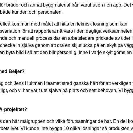
för brädor och annat byggmaterial från varuhusen i en app. Det 
r både kunden och personalen.
efteå kommun med målet att hitta en teknisk lösning som kan
variation för att rapportera närvaro i den dagliga verksamheten
nde och manuell process där en arbetsledare prickade av tider i
hecka in själva genom att dra en skjutlucka på en skylt på väg
 byta bild i så att den blir personlig. Inne i varje skylt göms e
 med Beijer?
Jag och Jens Hultman i teamet stred ganska hårt för att verkligen f
ligt, och vi har varit ute själva på plats och sett behoven. Vi by
A-projektet?
s den här målgruppen och vilka förutsättningar de har. En del k
etslivet. Vi kunde inte bygga 10 olika lösningar så produkten v