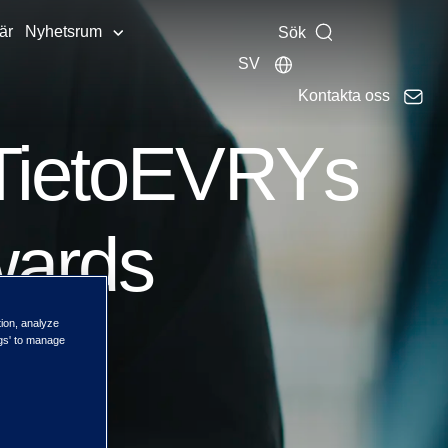
är
Nyhetsrum
Sök
SV
Kontakta oss
 TietoEVRYs
Awards
tion, analyze
ngs' to manage