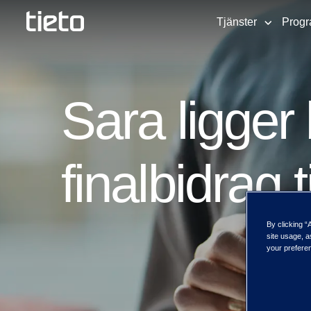
Tjänster
Progr
Sara ligge
finalbidrag 
By clicking “
site usage, a
your preferen