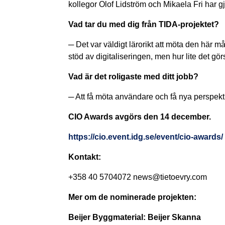
kollegor Olof Lidström och Mikaela Fri har g
Vad tar du med dig från TIDA-projektet?
─ Det var väldigt lärorikt att möta den här
stöd av digitaliseringen, men hur lite det görs
Vad är det roligaste med ditt jobb?
─ Att få möta användare och få nya perspekt
CIO Awards avgörs den 14 december.
https://cio.event.idg.se/event/cio-awards/
Kontakt:
+358 40 5704072 news@tietoevry.com
Mer om de nominerade projekten:
Beijer Byggmaterial: Beijer Skanna