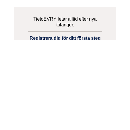
TietoEVRY letar alltid efter nya
talanger.
Registrera dig för ditt första steg
till en karriär i TietoEVRY!