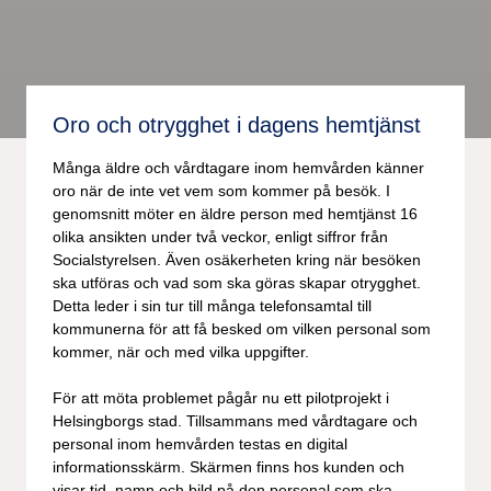
Oro och otrygghet i dagens hemtjänst
Många äldre och vårdtagare inom hemvården känner
oro när de inte vet vem som kommer på besök. I
genomsnitt möter en äldre person med hemtjänst 16
olika ansikten under två veckor, enligt siffror från
Socialstyrelsen. Även osäkerheten kring när besöken
ska utföras och vad som ska göras skapar otrygghet.
Detta leder i sin tur till många telefonsamtal till
kommunerna för att få besked om vilken personal som
kommer, när och med vilka uppgifter.
För att möta problemet pågår nu ett pilotprojekt i
Helsingborgs stad. Tillsammans med vårdtagare och
personal inom hemvården testas en digital
informationsskärm. Skärmen finns hos kunden och
visar tid, namn och bild på den personal som ska