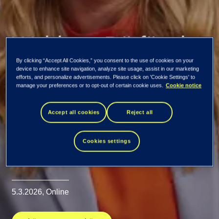
Webinar: Därför ska
By clicking “Accept All Cookies,” you consent to the use of cookies on your
du ta steget från
device to enhance site navigation, analyze site usage, assist in our marketing
efforts, and personalize advertisements. Please click on 'Cookie Settings' to
manage your preferences or to opt-out of certain cookie uses.
Cookie notice
TEIS 3.2 till TEIS
Accept all cookies
Reject all
3.3
Cookies settings
Nya funktioner. Bättre prestanda. Modern säkerhet.
5.3.2026, Online