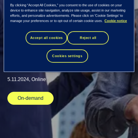
release
By clicking “Accept All Cookies,” you consent to the use of cookies on your
device to enhance site navigation, analyze site usage, assist in our marketing
webbinarium
efforts, and personalize advertisements. Please click on 'Cookie Settings' to
manage your preferences or to opt-out of certain cookie uses.
Cookie notice
Accept all cookies
Reject all
Nya uppdateringar. Delta i Public 360° Online release
webbinar och utforska vad som är nytt! Nu lanseras en
ny, enklare integration med Webcruiter. Få en
Cookies settings
förhandstitt på vad som kommer!
5.11.2024, Online
On-demand