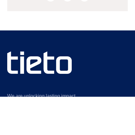
We are unlocking lasting impact
Information
Discover
Legal notice
Om oss
Privacy notice
Hållbarhet